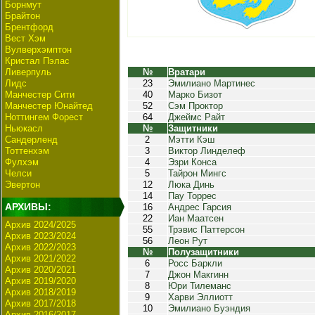
Борнмут
Брайтон
Брентфорд
Вест Хэм
Вулверхэмптон
Кристал Пэлас
Ливерпуль
№
Вратари
Лидс
23
Эмилиано Мартинес
Манчестер Сити
40
Марко Бизот
Манчестер Юнайтед
52
Сэм Проктор
Ноттингем Форест
64
Джеймс Райт
Ньюкасл
№
Защитники
Сандерленд
2
Мэтти Кэш
Тоттенхэм
3
Виктор Линделеф
Фулхэм
4
Эзри Конса
Челси
5
Тайрон Мингс
Эвертон
12
Люка Динь
14
Пау Торрес
АРХИВЫ:
16
Андрес Гарсия
22
Иан Маатсен
Архив 2024/2025
55
Трэвис Паттерсон
Архив 2023/2024
56
Леон Рут
Архив 2022/2023
№
Полузащитники
Архив 2021/2022
6
Росс Баркли
Архив 2020/2021
7
Джон Макгинн
Архив 2019/2020
8
Юри Тилеманс
Архив 2018/2019
9
Харви Эллиотт
Архив 2017/2018
10
Эмилиано Буэндия
Архив 2016/2017