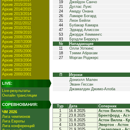
19
Джейдон Санчо
Архив 2015/2016
21
Дуглас Луис
Архив 2014/2015
24
Амаду Онана
Архив 2013/2014
26
Ламаре Богард
Архив 2012/2013
31
Леон Бейли
Архив 2011/2012
44
Бубакар Камара
Архив 2010/2011
47
Эдвард Алиссон
Архив 2009/2010
53
Джордж Хеммингс
Архив 2008/2009
83
Брэдли Берроуз
Архив 2007/2008
№
Нападающие
Архив 2006/2007
11
Олли Уоткинс
Архив 2005/2006
18
Тэмми Абрахам
Архив 2004/2005
27
Морган Роджерс
Архив 2003/2004
Архив 2002/2003
Архив 2001/2002
Архив 2000/2001
П
Игроки
Дониэлл Мален
LIVE:
Эванн Гессан
Джамалдин Джимо-Алоба
Live-результаты
Онлайн трансляции
СОРЕВНОВАНИЯ:
Тур
Дата
Соперник
1
16.8.2025
Астон Вилла - Нь
ЧМ 2026
2
23.8.2025
Брентфорд - Асто
Лига чемпионов
3
31.8.2025
Астон Вилла - Кр
Лига Европы
4
13.9.2025
Эвертон - Астон 
Лига конференций
5
21.9.2025
Сандерленд - Аст