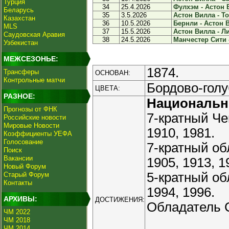
Турция
34
25.4.2026
Фулхэм - Астон В
Беларусь
35
3.5.2026
Астон Вилла - То
Казахстан
36
10.5.2026
Бернли - Астон В
MLS
37
15.5.2026
Астон Вилла - Ли
Саудовская Аравия
38
24.5.2026
Манчестер Сити -
Узбекистан
МЕЖСЕЗОНЬЕ:
1874.
Трансферы
ОСНОВАН:
Контрольные матчи
Бордово-голу
ЦВЕТА:
РАЗНОЕ:
Националь
Прогнозы от ФНК
7-кратный Чем
Российские новости
Мировые Новости
1910, 1981.
Коэффициенты УЕФА
Голосование
7-кратный об
Поиск
Вакансии
1905, 1913, 1
Новый Форум
5-кратный об
Старый Форум
Контакты
1994, 1996.
АРХИВЫ:
ДОСТИЖЕНИЯ:
Обладатель С
ЧМ 2022
ЧМ 2018
ЧМ 2014