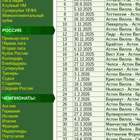
Лига наций
6
28.9.2025
Астон Вилла - Фу
Клубный ЧМ
7
5.10.2025
Астон Вилла - Бе
Суперкубок УЕФА
8
19.10.2025
Тоттенхэм - Асто
Межконтинентальный
9
26.10.2025
Астон Вилла - Ма
кубок
10
1.11.2025
Ливерпуль - Асто
11
9.11.2025
Астон Вилла - Бо
РОССИЯ:
12
23.11.2025
Лидс - Астон Вил
Премьер-лига
13
30.11.2025
Астон Вилла - В
Первая лига
14
3.12.2025
Брайтон - Астон 
Вторая лига
15
6.12.2025
Астон Вилла - Ар
Кубок России
16
14.12.2025
Вест Хэм - Астон
Календарь
17
21.12.2025
Астон Вилла - М
Бомбардиры
18
27.12.2025
Челси - Астон Ви
Суперкубок
19
30.12.2025
Арсенал - Астон 
Тренеры
20
3.1.2026
Астон Вилла - Но
Судьи
21
7.1.2026
Кристал Пэлас - 
Стадионы
22
18.1.2026
Астон Вилла - Эв
Сборная России
23
25.1.2026
Ньюкасл - Астон 
24
1.2.2026
Астон Вилла - Бр
ЧЕМПИОНАТЫ:
25
7.2.2026
Борнмут - Астон 
26
11.2.2026
Астон Вилла - Бр
Англия
27
21.2.2026
Астон Вилла - Ли
Германия
28
27.2.2026
Вулверхэмптон -
Испания
29
4.3.2026
Астон Вилла - Че
Италия
30
15.3.2026
Манчестер Юнайт
Франция
31
22.3.2026
Астон Вилла - Ве
Нидерланды
32
12.4.2026
Ноттингем Форест
Португалия
33
19.4.2026
Астон Вилла - Са