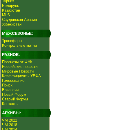
Турция
Беларусь
Казахстан
MLS
Саудовская Аравия
Узбекистан
МЕЖСЕЗОНЬЕ:
Трансферы
Контрольные матчи
РАЗНОЕ:
Прогнозы от ФНК
Российские новости
Мировые Новости
Коэффициенты УЕФА
Голосование
Поиск
Вакансии
Новый Форум
Старый Форум
Контакты
АРХИВЫ:
ЧМ 2022
ЧМ 2018
ЧМ 2014