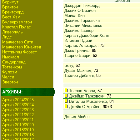
Эвертон
Борнмут
Джордан Пикфорд
Брайтон
Джейк О`Брайен
Брентфорд
Майкл Кин
Вест Хэм
Джеймс Тарковски
Вулверхэмптон
Виталий Миколенко
Кристал Пэлас
Джеймс Гарнер
Ливерпуль
Кирнан Дьюсбери-Холл
Лидс
Илиман Ндиай
Манчестер Сити
Карлос Алькарас
, 73
Манчестер Юнайтед
Джек Грилиш
, 85
Ноттингем Форест
Тьерно Барри
, 62
Ньюкасл
Сандерленд
Бету
, 62
Тоттенхэм
Дуайт Макнил
, 73
Фулхэм
Тайлер Диблинг
, 85
Челси
Эвертон
Тьерно Барри
, 57
АРХИВЫ:
Джеймс Тарковски
, 73
Архив 2024/2025
Виталий Миколенко
, 84
Архив 2023/2024
Джейк О`Брайен
, 90+3
Архив 2022/2023
Архив 2021/2022
Дэвид Мойес
Архив 2020/2021
Архив 2019/2020
Архив 2018/2019
Архив 2017/2018
Архив 2016/2017