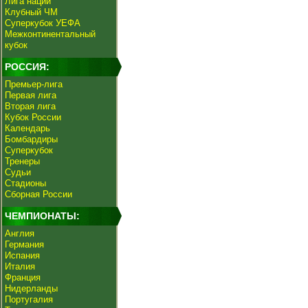
Лига наций
Клубный ЧМ
Суперкубок УЕФА
Межконтинентальный
кубок
РОССИЯ:
Премьер-лига
Первая лига
Вторая лига
Кубок России
Календарь
Бомбардиры
Суперкубок
Тренеры
Судьи
Стадионы
Сборная России
ЧЕМПИОНАТЫ:
Англия
Германия
Испания
Италия
Франция
Нидерланды
Португалия