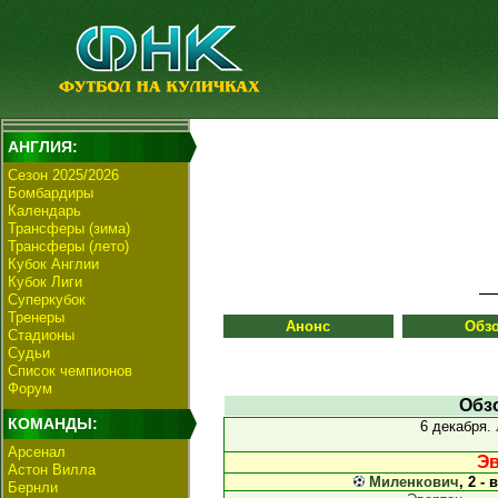
АНГЛИЯ:
Сезон 2025/2026
Бомбардиры
Календарь
Трансферы (зима)
Трансферы (лето)
Кубок Англии
Кубок Лиги
Суперкубок
Тренеры
Анонс
Обз
Стадионы
Судьи
Список чемпионов
Форум
Обз
КОМАНДЫ:
6 декабря.
Арсенал
Эв
Астон Вилла
Миленкович
, 2 -
Бернли