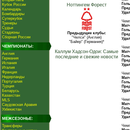
Гол
Кубок России
Ноттингем Форест
Пре
Календарь
Уда
Бомбардиры
Суперкубок
Чемп
Тренеры
Мат
Судьи
Гол
Стадионы
Предыдущие клубы:
Пре
Сборная России
"Челси" (Англия)
Уда
"Байер" (Германия)*
ЧЕМПИОНАТЫ:
Чемп
Каллум Хадсон-Одои: Самые
Мат
Англия
Гол
последние и свежие новости
Германия
Пре
Испания
Уда
Италия
Франция
Чемп
Нидерланды
Мат
Португалия
Гол
Турция
Пре
Беларусь
Уда
Казахстан
Чемп
MLS
Мат
Саудовская Аравия
Гол
Узбекистан
Пре
Уда
МЕЖСЕЗОНЬЕ:
Чемп
Трансферы
Мат