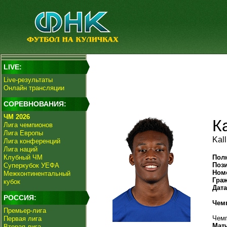
LIVE:
Live-результаты
Онлайн трансляции
СОРЕВНОВАНИЯ:
ЧМ 2026
К
Лига чемпионов
Лига Европы
Kal
Лига конференций
Лига наций
Клубный ЧМ
Пол
Поз
Суперкубок УЕФА
Ном
Межконтинентальный
Гра
кубок
Дат
РОССИЯ:
Чем
Премьер-лига
Чемп
Первая лига
Мат
Вторая лига