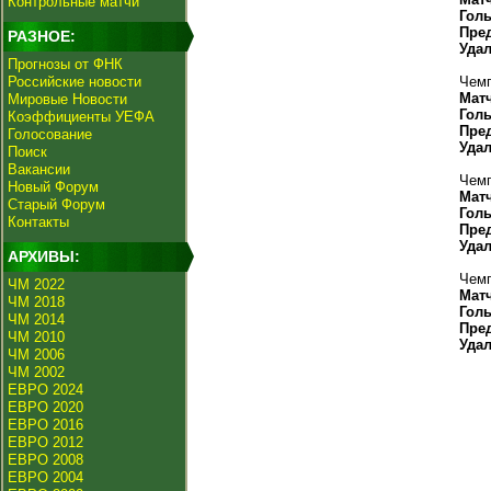
Контрольные матчи
Гол
Пре
РАЗНОЕ:
Уда
Прогнозы от ФНК
Российские новости
Чемп
Мат
Мировые Новости
Гол
Коэффициенты УЕФА
Пре
Голосование
Уда
Поиск
Вакансии
Чемп
Новый Форум
Мат
Старый Форум
Гол
Контакты
Пре
Уда
АРХИВЫ:
Чемп
ЧМ 2022
Мат
ЧМ 2018
Гол
ЧМ 2014
Пре
ЧМ 2010
Уда
ЧМ 2006
ЧМ 2002
ЕВРО 2024
ЕВРО 2020
ЕВРО 2016
ЕВРО 2012
ЕВРО 2008
ЕВРО 2004