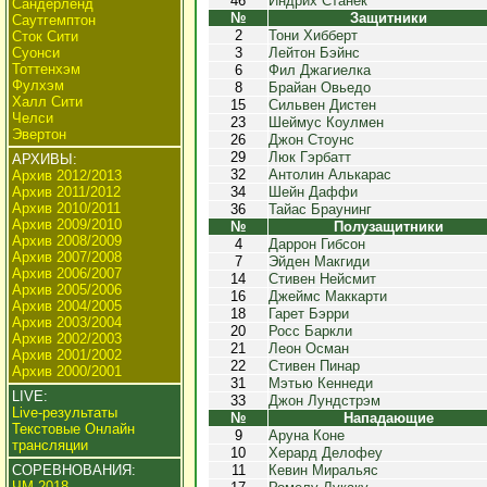
46
Индрих Станек
Сандерленд
№
Защитники
Саутгемптон
2
Тони Хибберт
Сток Сити
Суонси
3
Лейтон Бэйнс
Тоттенхэм
6
Фил Джагиелка
Фулхэм
8
Брайан Овьедо
Халл Сити
15
Сильвен Дистен
Челси
23
Шеймус Коулмен
Эвертон
26
Джон Стоунс
29
Люк Гэрбатт
АРХИВЫ:
32
Антолин Алькарас
Архив 2012/2013
Архив 2011/2012
34
Шейн Даффи
Архив 2010/2011
36
Тайас Браунинг
Архив 2009/2010
№
Полузащитники
Архив 2008/2009
4
Даррон Гибсон
Архив 2007/2008
7
Эйден Макгиди
Архив 2006/2007
14
Стивен Нейсмит
Архив 2005/2006
16
Джеймс Маккарти
Архив 2004/2005
18
Гарет Бэрри
Архив 2003/2004
20
Росс Баркли
Архив 2002/2003
21
Леон Осман
Архив 2001/2002
22
Стивен Пинар
Архив 2000/2001
31
Мэтью Кеннеди
LIVE:
33
Джон Лундстрэм
Live-результаты
№
Нападающие
Текстовые Онлайн
9
Аруна Коне
трансляции
10
Херард Делофеу
СОРЕВНОВАНИЯ:
11
Кевин Миральяс
ЧМ 2018