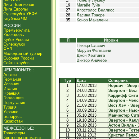
17
Ромелу Лукаку
Лига Чемпионов
19
Магайе Гуйе
Лига Европы
27
Апостолос Веллиос
Суперкубок УЕФА
28
Ласина Траоре
Клубный ЧМ
35
Конор Макалени
РОССИЯ:
Премьер-лига
Календарь
Кубок России
П
Игроки
Суперкубок
Никица Елавич
ФНЛ
Маруан Феллаини
Молодежный турнир
Джон Хейтинга
Сборная России
Виктор Аничебе
Сайты клубов
ЧЕМПИОНАТЫ:
Англия
Германия
Тур
Дата
Соперник
Испания
1
17.08.2013
Норвич - Эверто
Италия
2
24.08.2013
Эвертон - Вест
Франция
3
31.08.2013
Кардифф Сити -
Голландия
4
14.09.2013
Эвертон - Челси
Португалия
5
21.09.2013
Вест Хэм - Эвер
Турция
6
30.09.2013
Эвертон - Ньюк
Украина
7
05.10.2013
Манчестер Сити
Беларусь
8
19.10.2013
Эвертон - Халл 
Казахстан
9
26.10.2013
Астон Вилла - Э
МЕЖСЕЗОНЬЕ:
10
03.11.2013
Эвертон - Тотте
Трансферы
11
09.11.2013
Кристал Пэлас -
Контрольные матчи