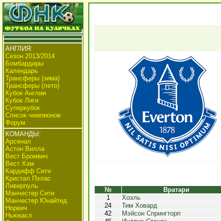
АНГЛИЯ:
Сезон 2013/2014
Бомбардиры
Календарь
Трансферы (зима)
Трансферы (лето)
Кубок Англии
Кубок Лиги
Суперкубок
Список чемпионов
Форум
КОМАНДЫ:
Арсенал
Астон Вилла
Вест Бромвич
Вест Хэм
Кардифф Сити
Кристал Пэлас
Ливерпуль
№
Вратари
Манчестер Сити
1
Хоэль
Манчестер Юнайтед
24
Тим Ховард
Норвич
42
Мэйсон Спрингторп
Ньюкасл