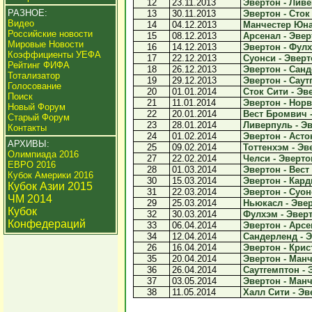
12
23.11.2013
Эвертон - Ливе
РАЗНОЕ:
13
30.11.2013
Эвертон - Сток 
Видео
14
04.12.2013
Манчестер Юнай
Российские новости
15
08.12.2013
Арсенал - Эверт
Мировые Новости
16
14.12.2013
Эвертон - Фулх
Коэффициенты УЕФА
17
22.12.2013
Суонси - Эверто
Рейтинг ФИФА
18
26.12.2013
Эвертон - Санд
Тотализатор
19
29.12.2013
Эвертон - Саутг
Голосование
20
01.01.2014
Сток Сити - Эве
Поиск
21
11.01.2014
Эвертон - Норви
Новый Форум
22
20.01.2014
Вест Бромвич -
Старый Форум
23
28.01.2014
Ливерпуль - Эв
Контакты
24
01.02.2014
Эвертон - Астон
АРХИВЫ:
25
09.02.2014
Тоттенхэм - Эве
Олимпиада 2016
27
22.02.2014
Челси - Эвертон
ЕВРО 2016
28
01.03.2014
Эвертон - Вест 
Кубок Америки 2016
30
15.03.2014
Эвертон - Кард
Кубок Азии 2015
31
22.03.2014
Эвертон - Суонс
ЧМ 2014
29
25.03.2014
Ньюкасл - Эвер
Кубок
32
30.03.2014
Фулхэм - Эверт
Конфедераций
33
06.04.2014
Эвертон - Арсен
34
12.04.2014
Сандерленд - Э
26
16.04.2014
Эвертон - Крист
35
20.04.2014
Эвертон - Манч
36
26.04.2014
Саутгемптон - Э
37
03.05.2014
Эвертон - Манч
38
11.05.2014
Халл Сити - Эве