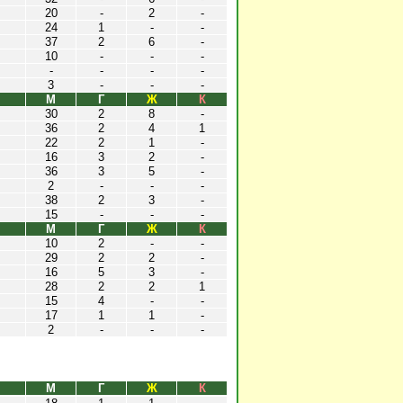
20
-
2
-
24
1
-
-
37
2
6
-
10
-
-
-
-
-
-
-
3
-
-
-
М
Г
Ж
К
30
2
8
-
36
2
4
1
22
2
1
-
16
3
2
-
36
3
5
-
2
-
-
-
38
2
3
-
15
-
-
-
М
Г
Ж
К
10
2
-
-
29
2
2
-
16
5
3
-
28
2
2
1
15
4
-
-
17
1
1
-
2
-
-
-
М
Г
Ж
К