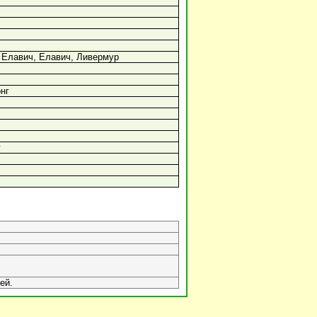
 Елавич, Елавич, Ливермур
нг
г
ей.