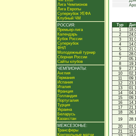
Дэн
Лига Чемпионов
Аро
Лига Европы
Суперкубок УЕФА
Клубный ЧМ
Тур
Дат
РОССИЯ:
Премьер-лига
1
18.
Календарь
2
24.
Кубок России
3
31.
Суперкубок
4
14.
ФНЛ
5
21.
Молодежный турнир
6
28.
Сборная России
7
05.
Сайты клубов
8
19.
ЧЕМПИОНАТЫ:
9
27.
Англия
10
02.
Германия
11
09.
Испания
12
23.
Италия
13
01.
Франция
14
04.
Голландия
15
09.
Португалия
16
14.
Турция
17
21.
Украина
18
26.
Беларусь
Казахстан
19
28.
МЕЖСЕЗОНЬЕ:
20
01.
Трансферы
21
11.
Контрольные матчи