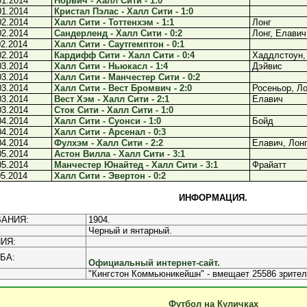
01.2014
Норвич - Халл Сити - 1:0
01.2014
Кристал Пэлас - Халл Сити - 1:0
02.2014
Халл Сити - Тоттенхэм - 1:1
Лонг
02.2014
Сандерленд - Халл Сити - 0:2
Лонг, Елавич
02.2014
Халл Сити - Саутгемптон - 0:1
02.2014
Кардифф Сити - Халл Сити - 0:4
Хаддлстоун,
03.2014
Халл Сити - Ньюкасл - 1:4
Дэйвис
03.2014
Халл Сити - Манчестер Сити - 0:2
03.2014
Халл Сити - Вест Бромвич - 2:0
Росеньор, Ло
03.2014
Вест Хэм - Халл Сити - 2:1
Елавич
03.2014
Сток Сити - Халл Сити - 1:0
04.2014
Халл Сити - Суонси - 1:0
Бойд
04.2014
Халл Сити - Арсенал - 0:3
04.2014
Фулхэм - Халл Сити - 2:2
Елавич, Лон
05.2014
Астон Вилла - Халл Сити - 3:1
05.2014
Манчестер Юнайтед - Халл Сити - 3:1
Фрайатт
05.2014
Халл Сити - Эвертон - 0:2
ИНФОРМАЦИЯ.
АНИЯ:
1904.
Черный и янтарный.
ИЯ:
БА:
Официальный интернет-сайт.
"Кингстон Коммьюникейшн" - вмещает 25586 зрител
Футбол на Куличках