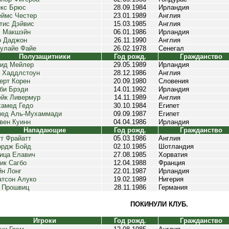
кс Брюс
28.09.1984
Ирландия
ймс Честер
23.01.1989
Англия
тис Дэйвис
15.03.1985
Англия
 Макшэйн
06.01.1986
Ирландия
 Даджон
26.11.1990
Англия
улайе Файе
26.02.1978
Сенегал
Полузащитники
Год рожд.
Гражданство
ид Мейлер
29.05.1989
Ирландия
 Хаддлстоун
28.12.1986
Англия
ерт Корен
20.09.1980
Словения
би Брэди
14.01.1992
Ирландия
йк Ливермур
14.11.1989
Англия
амед Гедо
30.10.1984
Египет
ед Аль-Мухаммади
09.09.1987
Египет
вен Куинн
04.04.1986
Ирландия
Нападающие
Год рожд.
Гражданство
т Фрайатт
05.03.1986
Англия
рдж Бойд
02.10.1985
Шотландия
ица Елавич
27.08.1985
Хорватия
ик Сагбо
12.04.1988
Франция
н Лонг
22.01.1987
Ирландия
тсон Алуко
19.02.1989
Нигерия
 Прошвиц
28.11.1986
Германия
ПОКИНУЛИ КЛУБ.
Игроки
Год рожд.
Гражданство