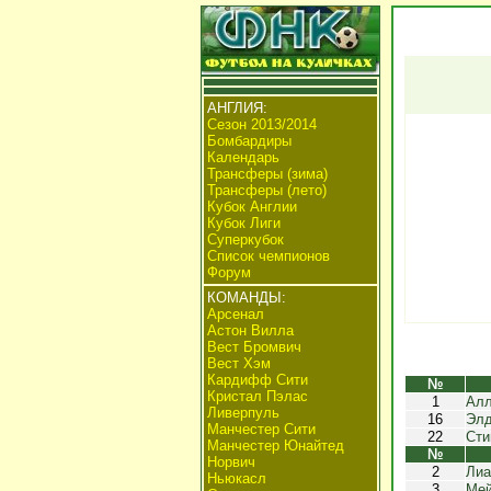
АНГЛИЯ:
Сезон 2013/2014
Бомбардиры
Календарь
Трансферы (зима)
Трансферы (лето)
Кубок Англии
Кубок Лиги
Суперкубок
Список чемпионов
Форум
КОМАНДЫ:
Арсенал
Астон Вилла
Вест Бромвич
Вест Хэм
Кардифф Сити
№
Кристал Пэлас
1
Алл
Ливерпуль
16
Элд
Манчестер Сити
22
Сти
Манчестер Юнайтед
№
Норвич
2
Лиа
Ньюкасл
3
Мей