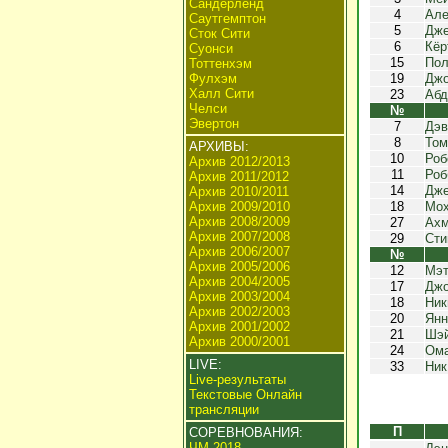
Сандерленд
4
Але
Саутгемптон
5
Дже
Сток Сити
6
Кёр
Суонси
15
Пол
Тоттенхэм
Фулхэм
19
Джо
Халл Сити
23
Абд
Челси
№
Эвертон
7
Дэв
8
Том
АРХИВЫ:
10
Роб
Архив 2012/2013
11
Роб
Архив 2011/2012
14
Дже
Архив 2010/2011
Архив 2009/2010
18
Мох
Архив 2008/2009
27
Ахм
Архив 2007/2008
29
Сти
Архив 2006/2007
№
Архив 2005/2006
12
Мэт
Архив 2004/2005
17
Джо
Архив 2003/2004
18
Ник
Архив 2002/2003
20
Янн
Архив 2001/2002
21
Шэй
Архив 2000/2001
24
Ома
LIVE:
33
Ник
Live-результаты
Текстовые Онлайн
трансляции
П
СОРЕВНОВАНИЯ:
ЧМ 2018