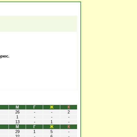
Брюс.
М
Г
Ж
К
26
-
-
2
1
-
-
-
13
-
1
-
М
Г
Ж
К
29
1
5
-
32
-
6
-