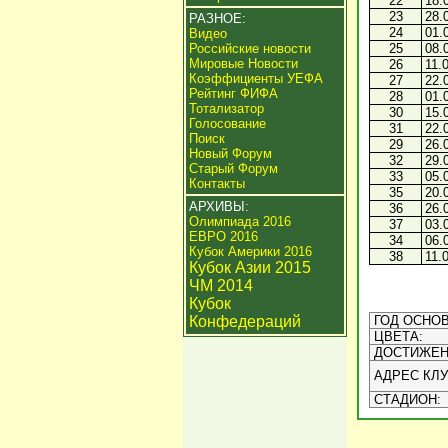
22
18.
23
28.
РАЗНОЕ:
24
01.
Видео
Российские новости
25
08.
Мировые Новости
26
11.
Коэффициенты УЕФА
27
22.
Рейтинг ФИФА
28
01.
Тотализатор
30
15.
Голосование
31
22.
Поиск
29
26.
Новый Форум
32
29.
Старый Форум
33
05.
Контакты
35
20.
АРХИВЫ:
36
26.
Олимпиада 2016
37
03.
ЕВРО 2016
34
06.
Кубок Америки 2016
38
11.
Кубок Азии 2015
ЧМ 2014
Кубок
Конфедераций
ГОД ОСНОВ
ЦВЕТА:
ДОСТИЖЕН
АДРЕС КЛУ
СТАДИОН: