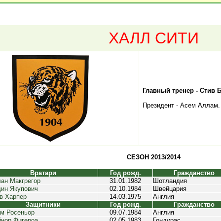
ХАЛЛ СИТИ
Главный тренер - Стив 
Президент - Асем Аллам.
СЕЗОН 2013/2014
Вратари
Год рожд.
Гражданство
ан Макгрегор
31.01.1982
Шотландия
ин Якупович
02.10.1984
Швейцария
в Харпер
14.03.1975
Англия
Защитники
Год рожд.
Гражданство
м Росеньор
09.07.1984
Англия
нор Фигероа
02.05.1983
Гондурас