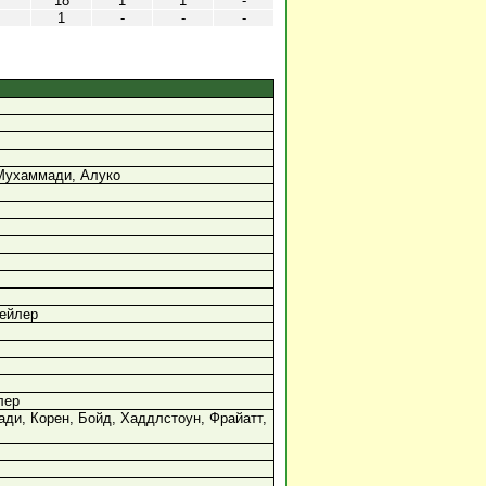
18
1
1
-
1
-
-
-
Мухаммади, Алуко
ейлер
лер
ди, Корен, Бойд, Хаддлстоун, Фрайатт,