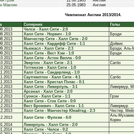
ни Грэм
12.08.1985
Англия
н Маклин
25.05.1983
Англия
Чемпионат Англии 2013/2014.
а
Соперник
Голы
08.2013
Челси - Халл Сити - 2:0
08.2013
Халл Сити - Норвич - 1:0
Брэди
08.2013
Манчестер Сити - Халл Сити - 2:0
09.2013
Халл Сити - Кардифф Сити - 1:1
Дэйвис
09.2013
Ньюкасл - Халл Сити - 2:3
Брэди, Аль-
09.2013
Халл Сити - Вест Хэм - 1:0
Брэди
10.2013
Халл Сити - Астон Вилла - 0:0
10.2013
Эвертон - Халл Сити - 2:1
Сагбо
10.2013
Тоттенхэм - Халл Сити - 1:0
11.2013
Халл Сити - Сандерленд - 1:0
11.2013
Саутгемптон - Халл Сити - 4:1
Сагбо
11.2013
Халл Сити - Кристал Пэлас - 0:1
12.2013
Халл Сити - Ливерпуль - 3:1
Ливермур, М
12.2013
Арсенал - Халл Сити - 2:0
12.2013
Суонси - Халл Сити - 1:1
Грэм
12.2013
Халл Сити - Сток Сити - 0:0
12.2013
Вест Бромвич - Халл Сити - 1:1
Ливермур
12.2013
Халл Сити - Манчестер Юнайтед - 2:3
Честер, Мей
Аль-Мухамма
12.2013
Халл Сити - Фулхэм - 6:0
Корен
01.2014
Ливерпуль - Халл Сити - 2:0
01.2014
Халл Сити - Челси - 0:2