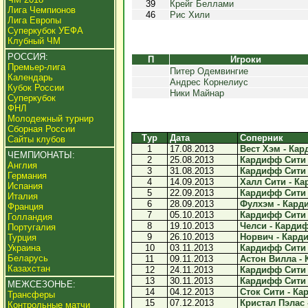
39
Крейг Беллами
Лига Чемпионов
46
Рис Хили
Лига Европы
Суперкубок УЕФА
Клубный ЧМ
РОССИЯ:
П
Игроки
Премьер-лига
Питер Одемвингие
Календарь
Андрес Корнелиус
Кубок России
Ники Майнар
Суперкубок
ФНЛ
Молодежный турнир
Сборная России
Тур
Дата
Соперник
Сайты клубов
1
17.08.2013
Вест Хэм - Кар
ЧЕМПИОНАТЫ:
2
25.08.2013
Кардифф Сити -
Англия
3
31.08.2013
Кардифф Сити -
Германия
4
14.09.2013
Халл Сити - Ка
Испания
5
22.09.2013
Кардифф Сити -
Италия
6
28.09.2013
Фулхэм - Карди
Франция
7
05.10.2013
Кардифф Сити -
Голландия
8
19.10.2013
Челси - Кардиф
Португалия
9
26.10.2013
Норвич - Карди
Турция
Украина
10
03.11.2013
Кардифф Сити -
Беларусь
11
09.11.2013
Астон Вилла - 
Казахстан
12
24.11.2013
Кардифф Сити -
13
30.11.2013
Кардифф Сити -
МЕЖСЕЗОНЬЕ:
14
04.12.2013
Сток Сити - Ка
Трансферы
15
07.12.2013
Кристал Пэлас 
Контрольные матчи