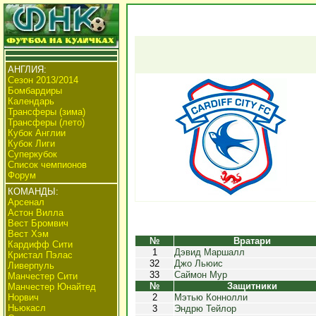
АНГЛИЯ:
Сезон 2013/2014
Бомбардиры
Календарь
Трансферы (зима)
Трансферы (лето)
Кубок Англии
Кубок Лиги
Суперкубок
Список чемпионов
Форум
КОМАНДЫ:
Арсенал
Астон Вилла
Вест Бромвич
Вест Хэм
№
Вратари
Кардифф Сити
1
Дэвид Маршалл
Кристал Пэлас
32
Джо Льюис
Ливерпуль
33
Саймон Мур
Манчестер Сити
№
Защитники
Манчестер Юнайтед
Норвич
2
Мэтью Коннолли
Ньюкасл
3
Эндрю Тейлор