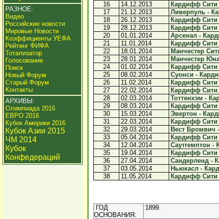
16
14.12.2013
Кардифф Сити -
РАЗНОЕ:
17
21.12.2013
Ливерпуль - Ка
Видео
18
26.12.2013
Кардифф Сити -
Российские новости
19
28.12.2013
Кардифф Сити -
Мировые Новости
20
01.01.2014
Арсенал - Кард
Коэффициенты УЕФА
21
11.01.2014
Кардифф Сити -
Рейтинг ФИФА
22
18.01.2014
Манчестер Сити
Тотализатор
23
28.01.2014
Манчестер Юнай
Голосование
24
01.02.2014
Кардифф Сити -
Поиск
25
08.02.2014
Суонси - Карди
Новый Форум
Старый Форум
26
11.02.2014
Кардифф Сити -
Контакты
27
22.02.2014
Кардифф Сити -
28
02.03.2014
Тоттенхэм - Ка
АРХИВЫ:
29
08.03.2014
Кардифф Сити -
Олимпиада 2016
30
15.03.2014
Эвертон - Кард
ЕВРО 2016
31
22.03.2014
Кардифф Сити -
Кубок Америки 2016
32
29.03.2014
Вест Бромвич -
Кубок Азии 2015
33
05.04.2014
Кардифф Сити -
ЧМ 2014
34
12.04.2014
Саутгемптон - 
Кубок
35
19.04.2014
Кардифф Сити -
Конфедераций
36
27.04.2014
Сандерленд - К
37
03.05.2014
Ньюкасл - Кард
38
11.05.2014
Кардифф Сити -
ГОД
1899.
ОСНОВАНИЯ: