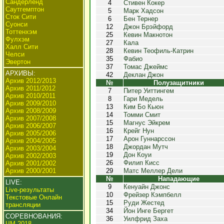
Сандерленд
4
Стивен Кокер
Саутгемптон
5
Марк Хадсон
Сток Сити
6
Бен Тернер
Суонси
12
Джон Брэйфорд
Тоттенхэм
25
Кевин Макнотон
Фулхэм
27
Кала
Халл Сити
28
Кевин Теофиль-Катрин
Челси
35
Фабио
Эвертон
37
Томас Джеймс
АРХИВЫ:
42
Деклан Джон
Архив 2012/2013
№
Полузащитники
Архив 2011/2012
7
Питер Уиттингем
Архив 2010/2011
8
Гари Медель
Архив 2009/2010
13
Ким Бо Кьюн
Архив 2008/2009
14
Томми Смит
Архив 2007/2008
15
Магнус Эйкрем
Архив 2006/2007
16
Крейг Нун
Архив 2005/2006
17
Арон Гуннарссон
Архив 2004/2005
18
Джордан Мутч
Архив 2003/2004
19
Дон Коуи
Архив 2002/2003
26
Филип Кисс
Архив 2001/2002
Архив 2000/2001
29
Матс Меллер Дели
№
Нападающие
LIVE:
9
Кенуайн Джонс
Live-результаты
10
Фрейзер Кэмпбелл
Текстовые Онлайн
15
Руди Жестед
трансляции
34
Йон Инге Бергет
СОРЕВНОВАНИЯ:
36
Уилфрид Заха
ЧМ 2018