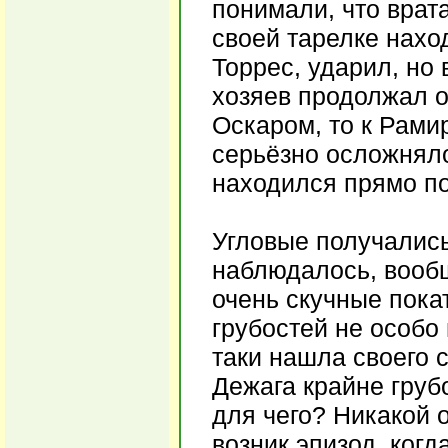
понимали, что врата
своей тарелке наход
Торрес, ударил, но 
хозяев продолжал о
Оскаром, то к Рами
серьёзно осложняло
находился прямо по
Угловые получалис
наблюдалось, вооб
очень скучные пока
грубостей не особо 
таки нашла своего 
Дежага крайне груб
для чего? Никакой 
возник эпизод, ког