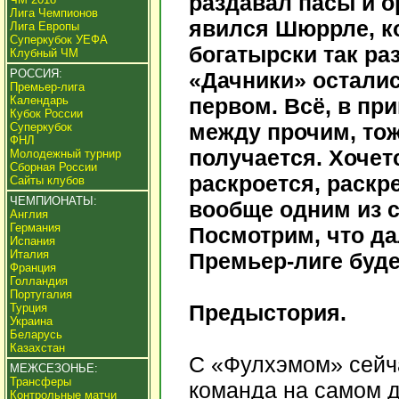
раздавал пасы и о
Лига Чемпионов
явился Шюррле, ко
Лига Европы
Суперкубок УЕФА
богатырски так ра
Клубный ЧМ
РОССИЯ:
«Дачники» осталис
Премьер-лига
Календарь
первом. Всё, в при
Кубок России
между прочим, тоже
Суперкубок
ФНЛ
получается. Хочет
Молодежный турнир
Сборная России
раскроется, раскре
Сайты клубов
ЧЕМПИОНАТЫ:
вообще одним из 
Англия
Германия
Посмотрим, что да
Испания
Италия
Премьер-лиге буд
Франция
Голландия
Португалия
Предыстория.
Турция
Украина
Беларусь
Казахстан
С «Фулхэмом» сейча
МЕЖСЕЗОНЬЕ:
Трансферы
команда на самом д
Контрольные матчи