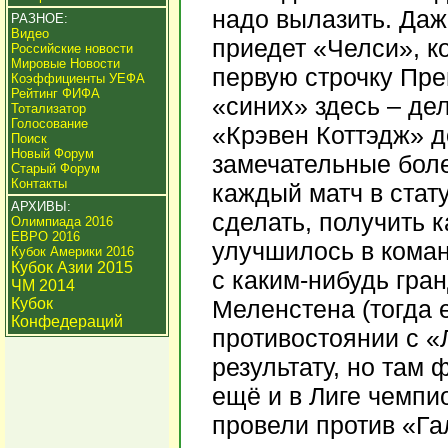
надо вылазить. Даже
РАЗНОЕ:
Видео
приедет «Челси», к
Российские новости
Мировые Новости
первую строчку Пре
Коэффициенты УЕФА
Рейтинг ФИФА
«синих» здесь – де
Тотализатор
Голосование
«Крэвен Коттэдж» д
Поиск
Новый Форум
замечательные бол
Старый Форум
Контакты
каждый матч в стат
АРХИВЫ:
сделать, получить к
Олимпиада 2016
ЕВРО 2016
улучшилось в коман
Кубок Америки 2016
Кубок Азии 2015
с каким-нибудь гра
ЧМ 2014
Кубок
Меленстена (тогда 
Конфедераций
противостоянии с «
результату, но там
ещё и в Лиге чемп
провели против «Га