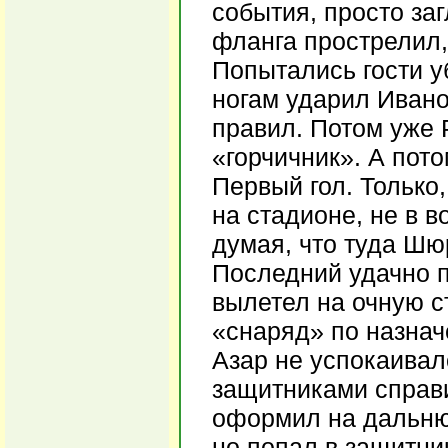
события, просто за
фланга прострелил,
Попытались гости уб
ногам ударил Ивано
правил. Потом уже 
«горчичник». А пото
Первый гол. Только
на стадионе, не в в
думая, что туда Шю
Последний удачно п
вылетел на очную с
«снаряд» по назначе
Азар не успокаивалс
защитниками справи
оформил на дальнюю
но попал в защитник