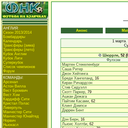
АНГЛИЯ:
Анонс
Ма
Сезон 2013/2014
Бомбардиры
Календарь
1 марта.
Трансферы (зима)
Су
Трансферы (лето)
Кубок Англии
Шюррле
, 52 (
Кубок Лиги
Фулхэм
Суперкубок
Мартен Стекеленбург
Список чемпионов
Саша Ритер
Форум
Джон Хейтинга
КОМАНДЫ:
Бреде Хангеланд
, 16
Арсенал
Киран Ричардсон
Астон Вилла
Стив Сидуэлл
Вест Бромвич
Скотт Паркер
, 79
Вест Хэм
Ашкан Дежага
Кардифф Сити
Пайтим Касами
, 62
Кристал Пэлас
Клинт Дэмпси
Ливерпуль
Даррен Бент
Манчестер Сити
Манчестер Юнайтед
Дэн Берн
, 16
Норвич
Льюис Холтби
, 62
Ньюкасл