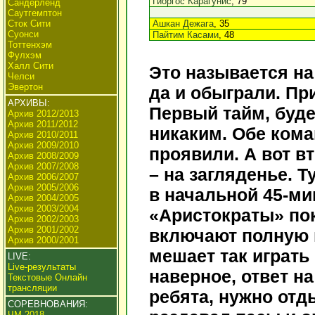
Гиоргос Карагунис
, 79
Сандерленд
Саутгемптон
Сток Сити
Ашкан Дежага
, 35
Суонси
Пайтим Касами
, 48
Тоттенхэм
Фулхэм
Халл Сити
Это называется на
Челси
Эвертон
да и обыграли. Пр
АРХИВЫ:
Первый тайм, буд
Архив 2012/2013
Архив 2011/2012
никаким. Обе ком
Архив 2010/2011
Архив 2009/2010
проявили. А вот в
Архив 2008/2009
Архив 2007/2008
– на загляденье. 
Архив 2006/2007
Архив 2005/2006
в начальной 45-ми
Архив 2004/2005
Архив 2003/2004
«Аристократы» пок
Архив 2002/2003
Архив 2001/2002
включают полную м
Архив 2000/2001
мешает так играть
LIVE:
Live-результаты
наверное, ответ на
Текстовые Онлайн
трансляции
ребята, нужно отд
СОРЕВНОВАНИЯ:
ЧМ 2018