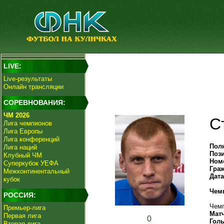
LIVE:
Live-результаты
Онлайн трансляции
СОРЕВНОВАНИЯ:
ЧМ 2026
С
Лига чемпионов
Лига Европы
Лига конференций
Пол
Лига наций
Поз
Клубный ЧМ
Ном
Суперкубок УЕФА
Гра
Межконтинентальный
Дат
кубок
Чем
РОССИЯ:
Чемп
Премьер-лига
Мат
Первая лига
0
Гол
Вторая лига