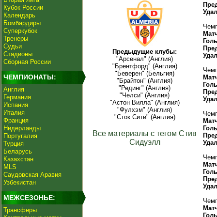
Пре
Кубок России
Уда
Календарь
Бомбардиры
Чемп
Суперкубок
Мат
Тренеры
Гол
Судьи
Пре
Предыдущие клубы:
Стадионы
Уда
"Арсенал" (Англия)
Сборная России
"Брентфорд" (Англия)
Чемп
"Беверен" (Бельгия)
ЧЕМПИОНАТЫ:
Мат
"Брайтон" (Англия)
Гол
"Рединг" (Англия)
Англия
Пре
"Челси" (Англия)
Германия
Уда
"Астон Вилла" (Англия)
Испания
"Фулхэм" (Англия)
Италия
Чемп
"Сток Сити" (Англия)
Франция
Мат
Нидерланды
Гол
Все материалы с тегом Стив
Пре
Португалия
Сидуэлл
Уда
Турция
Беларусь
Чемп
Казахстан
Мат
MLS
Гол
Саудовская Аравия
Пре
Узбекистан
Уда
МЕЖСЕЗОНЬЕ:
Чемп
Мат
Трансферы
Гол