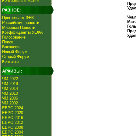
Контрольные матчи
Пре
Уда
РАЗНОЕ:
Чемп
Прогнозы от ФНК
Мат
Российские новости
Гол
Мировые Новости
Пре
Коэффициенты УЕФА
Уда
Голосование
Поиск
Вакансии
Новый Форум
Старый Форум
Контакты
АРХИВЫ:
ЧМ 2022
ЧМ 2018
ЧМ 2014
ЧМ 2010
ЧМ 2006
ЧМ 2002
ЕВРО 2024
ЕВРО 2020
ЕВРО 2016
ЕВРО 2012
ЕВРО 2008
ЕВРО 2004