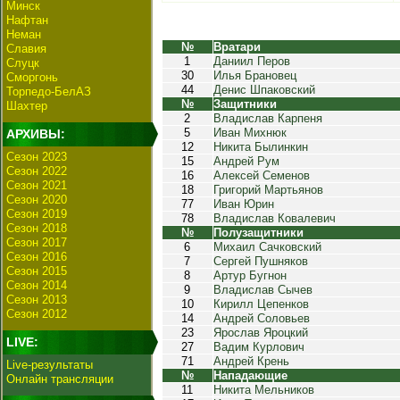
Минск
Нафтан
Неман
№
Вратари
Славия
1
Даниил Перов
Слуцк
30
Илья Брановец
Сморгонь
44
Денис Шпаковский
Торпедо-БелАЗ
№
Защитники
Шахтер
2
Владислав Карпеня
5
Иван Михнюк
АРХИВЫ:
12
Никита Былинкин
Сезон 2023
15
Андрей Рум
Сезон 2022
16
Алексей Семенов
Сезон 2021
18
Григорий Мартьянов
Сезон 2020
77
Иван Юрин
Сезон 2019
78
Владислав Ковалевич
Сезон 2018
№
Полузащитники
Сезон 2017
6
Михаил Сачковский
Сезон 2016
7
Сергей Пушняков
Сезон 2015
8
Артур Бугнон
Сезон 2014
9
Владислав Сычев
Сезон 2013
10
Кирилл Цепенков
Сезон 2012
14
Андрей Соловьев
23
Ярослав Яроцкий
LIVE:
27
Вадим Курлович
71
Андрей Крень
Live-результаты
№
Нападающие
Онлайн трансляции
11
Никита Мельников