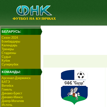
БЕЛАРУСЬ:
Сезон 2024
Бомбардиры
Календарь
Тренеры
Стадионы
Судьи
Кубок
Суперкубок
КОМАНДЫ:
Арсенал-Дзержинск
БАТЭ
Витебск
Гомель
Динамо-Брест
Динамо-Минск
Днепр-Могилев
Ислочь