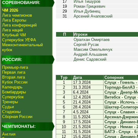
17
Илья Тишуров
СОРЕВНОВАНИЯ:
19
Роман Грицкевич
ЧМ 2026
29
Илья Дубинец
Лига чемпионов
31
Арсений Ачаповский
Лига Европы
Лига конференций
Лига наций
П
Игроки
Клубный ЧМ
Оралхан Омиртаев
Суперкубок УЕФА
Сергей Русак
Межконтинентальный
Максим Омельянчук
кубок
Андрей Альшаник
РОССИЯ:
Денис Садовский
Премьер-лига
Первая лига
Вторая лига
Тур
Дата
Соперник
Кубок России
1
17.3.2024
Слуцк - Гомель - 
Календарь
2
31.3.2024
Торпедо-БелАЗ - 
Бомбардиры
3
6.4.2024
Слуцк - Днепр-Мо
Суперкубок
4
12.4.2024
Витебск - Слуцк -
Тренеры
5
21.4.2024
Слуцк - Ислочь -
Судьи
6
28.4.2024
Шахтер-Солигорск
Стадионы
7
4.5.2024
Слуцк - Славия -
Сборная России
8
11.5.2024
Арсенал-Дзержинс
9
17.5.2024
Слуцк - Динамо-Б
ЧЕМПИОНАТЫ:
10
21.5.2024
Слуцк - Неман - 
11
31.5.2024
БАТЭ - Слуцк - 6:
Англия
12
15.6.2024
Слуцк - Динамо-М