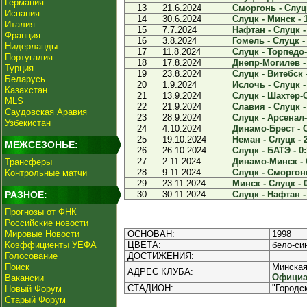
Германия
13
21.6.2024
Сморгонь - Слуцк
Испания
14
30.6.2024
Слуцк - Минск - 
Италия
15
7.7.2024
Нафтан - Слуцк -
Франция
16
3.8.2024
Гомель - Слуцк - 
Нидерланды
17
11.8.2024
Слуцк - Торпедо-
Португалия
18
17.8.2024
Днепр-Могилев - 
Турция
19
23.8.2024
Слуцк - Витебск -
Беларусь
20
1.9.2024
Ислочь - Слуцк -
Казахстан
21
13.9.2024
Слуцк - Шахтер-С
MLS
22
21.9.2024
Славия - Слуцк -
Саудовская Аравия
23
28.9.2024
Слуцк - Арсенал-
Узбекистан
24
4.10.2024
Динамо-Брест - С
25
19.10.2024
Неман - Слуцк - 
МЕЖСЕЗОНЬЕ:
26
26.10.2024
Слуцк - БАТЭ - 0:
27
2.11.2024
Динамо-Минск - С
Трансферы
28
9.11.2024
Слуцк - Сморгонь
Контрольные матчи
29
23.11.2024
Минск - Слуцк - 
РАЗНОЕ:
30
30.11.2024
Слуцк - Нафтан -
Прогнозы от ФНК
Российские новости
Мировые Новости
ОСНОВАН:
1998
Коэффициенты УЕФА
ЦВЕТА:
бело-си
Голосование
ДОСТИЖЕНИЯ:
Поиск
Минская 
АДРЕС КЛУБА:
Официа
Вакансии
СТАДИОН:
"Городс
Новый Форум
Старый Форум