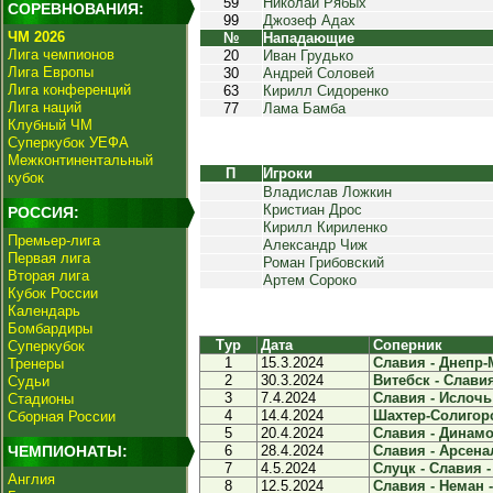
59
Николай Рябых
СОРЕВНОВАНИЯ:
99
Джозеф Адах
ЧМ 2026
№
Нападающие
Лига чемпионов
20
Иван Грудько
Лига Европы
30
Андрей Соловей
Лига конференций
63
Кирилл Сидоренко
Лига наций
77
Лама Бамба
Клубный ЧМ
Суперкубок УЕФА
Межконтинентальный
П
Игроки
кубок
Владислав Ложкин
Кристиан Дрос
РОССИЯ:
Кирилл Кириленко
Премьер-лига
Александр Чиж
Первая лига
Роман Грибовский
Вторая лига
Артем Сороко
Кубок России
Календарь
Бомбардиры
Тур
Дата
Соперник
Суперкубок
1
15.3.2024
Славия - Днепр-М
Тренеры
2
30.3.2024
Витебск - Славия
Судьи
3
7.4.2024
Славия - Ислочь 
Стадионы
4
14.4.2024
Шахтер-Солигорск
Сборная России
5
20.4.2024
Славия - Динамо-
ЧЕМПИОНАТЫ:
6
28.4.2024
Славия - Арсенал
7
4.5.2024
Слуцк - Славия -
Англия
8
12.5.2024
Славия - Неман -