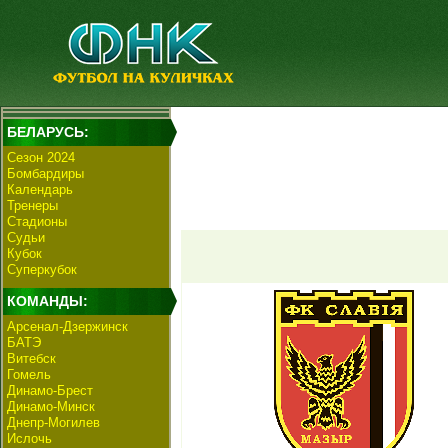
БЕЛАРУСЬ:
Сезон 2024
Бомбардиры
Календарь
Тренеры
Стадионы
Судьи
Кубок
Суперкубок
КОМАНДЫ:
Арсенал-Дзержинск
БАТЭ
Витебск
Гомель
Динамо-Брест
Динамо-Минск
Днепр-Могилев
Ислочь