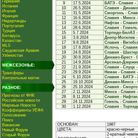
Германия
9
17.5.2024
БАТЭ - Славия - 
Испания
10
26.5.2024
Славия - Динамо
Италия
11
31.5.2024
Сморгонь - Слави
Франция
12
16.6.2024
Славия - Минск -
Нидерланды
13
22.6.2024
Нафтан - Славия 
Португалия
14
28.6.2024
Славия - Гомель 
Турция
15
5.7.2024
Торпедо-БелАЗ - 
Беларусь
16
3.8.2024
Днепр-Могилев - 
Казахстан
17
9.8.2024
Славия - Витебск
MLS
18
17.8.2024
Ислочь - Славия 
Саудовская Аравия
19
24.8.2024
Славия - Шахтер-
Узбекистан
20
30.8.2024
Динамо-Брест - С
21
14.9.2024
Арсенал-Дзержинс
МЕЖСЕЗОНЬЕ:
22
21.9.2024
Славия - Слуцк -
23
29.9.2024
Неман - Славия -
Трансферы
24
5.10.2024
Славия - БАТЭ - 
Контрольные матчи
25
19.10.2024
Динамо-Минск - 
26
25.10.2024
Славия - Сморгон
РАЗНОЕ:
27
2.11.2024
Минск - Славия -
Прогнозы от ФНК
28
8.11.2024
Славия - Нафтан 
Российские новости
29
24.11.2024
Гомель - Славия 
Мировые Новости
30
1.12.2024
Славия - Торпедо
Коэффициенты УЕФА
Голосование
Поиск
ОСНОВАН:
1987
Вакансии
ЦВЕТА:
красно-черные
Новый Форум
2-кратный чемпи
Старый Форум