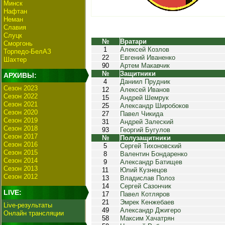
Минск
Нафтан
Неман
Славия
Слуцк
№
Вратари
Сморгонь
1
Алексей Козлов
Торпедо-БелАЗ
22
Евгений Иваненко
Шахтер
90
Артем Макавчик
№
Защитники
АРХИВЫ:
4
Даниил Прудник
Сезон 2023
12
Алексей Иванов
Сезон 2022
15
Андрей Шемрук
Сезон 2021
25
Александр Широбоков
Сезон 2020
27
Павел Чикида
Сезон 2019
31
Андрей Залеский
Сезон 2018
93
Георгий Бугулов
Сезон 2017
№
Полузащитники
Сезон 2016
5
Сергей Тихоновский
Сезон 2015
8
Валентин Бондаренко
Сезон 2014
9
Александр Батищев
Сезон 2013
11
Юлий Кузнецов
Сезон 2012
13
Владислав Полоз
14
Сергей Сазончик
LIVE:
17
Павел Котляров
21
Эмрек Кенжебаев
Live-результаты
49
Александр Джигеро
Онлайн трансляции
58
Максим Хачатрян