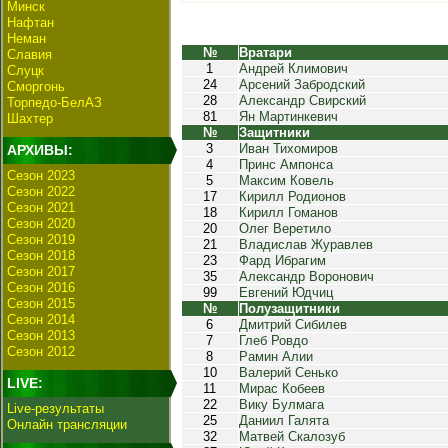
Минск
Нафтан
Неман
№
Вратари
Славия
1
Андрей Климович
Слуцк
24
Арсений Забродский
Сморгонь
28
Александр Свирский
Торпедо-БелАЗ
81
Ян Мартинкевич
Шахтер
№
Защитники
3
Иван Тихомиров
АРХИВЫ:
4
Принс Ампонса
Сезон 2023
5
Максим Ковель
Сезон 2022
17
Кирилл Родионов
Сезон 2021
18
Кирилл Гоманов
Сезон 2020
20
Олег Веретило
Сезон 2019
21
Владислав Журавлев
Сезон 2018
23
Фард Ибрагим
Сезон 2017
35
Александр Воронович
Сезон 2016
99
Евгений Юдчиц
Сезон 2015
№
Полузащитники
Сезон 2014
6
Дмитрий Сибилев
Сезон 2013
7
Глеб Ровдо
Сезон 2012
8
Рамин Алии
10
Валерий Сенько
LIVE:
11
Мирас Кобеев
22
Вику Булмага
Live-результаты
25
Даниил Галята
Онлайн трансляции
32
Матвей Скалозуб