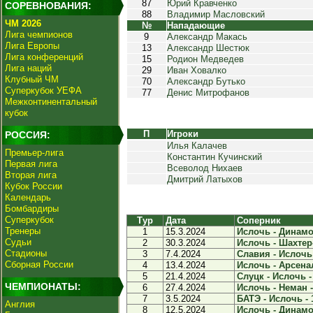
87
Юрий Кравченко
СОРЕВНОВАНИЯ:
88
Владимир Масловский
ЧМ 2026
№
Нападающие
Лига чемпионов
9
Александр Макась
Лига Европы
13
Александр Шестюк
Лига конференций
15
Родион Медведев
Лига наций
29
Иван Ховалко
Клубный ЧМ
70
Александр Бутько
Суперкубок УЕФА
77
Денис Митрофанов
Межконтинентальный
кубок
П
Игроки
РОССИЯ:
Илья Калачев
Премьер-лига
Константин Кучинский
Первая лига
Всеволод Нихаев
Вторая лига
Дмитрий Латыхов
Кубок России
Календарь
Бомбардиры
Суперкубок
Тур
Дата
Соперник
Тренеры
1
15.3.2024
Ислочь - Динамо-
Судьи
2
30.3.2024
Ислочь - Шахтер-
Стадионы
3
7.4.2024
Славия - Ислочь 
Сборная России
4
13.4.2024
Ислочь - Арсенал
5
21.4.2024
Слуцк - Ислочь -
ЧЕМПИОНАТЫ:
6
27.4.2024
Ислочь - Неман -
7
3.5.2024
БАТЭ - Ислочь - 
Англия
8
12.5.2024
Ислочь - Динамо