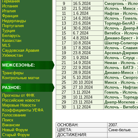
Германия
9
16.5.2024
Сморгонь - Ислоч
Испания
10
21.5.2024
Ислочь - Минск -
Италия
11
1.6.2024
Нафтан - Ислочь 
Франция
12
14.6.2024
Ислочь - Гомель 
Нидерланды
13
23.6.2024
Торпедо-БелАЗ - 
Португалия
14
30.6.2024
Ислочь - Днепр-М
Турция
15
6.7.2024
Витебск - Ислочь
Беларусь
16
4.8.2024
Динамо-Брест - И
Казахстан
17
10.8.2024
Шахтер-Солигорск
MLS
18
17.8.2024
Ислочь - Славия 
Саудовская Аравия
19
23.8.2024
Арсенал-Дзержинс
Узбекистан
20
1.9.2024
Ислочь - Слуцк -
21
14.9.2024
Неман - Ислочь -
МЕЖСЕЗОНЬЕ:
22
22.9.2024
Ислочь - БАТЭ - 
23
28.9.2024
Динамо-Минск - 
Трансферы
24
5.10.2024
Ислочь - Сморгон
Контрольные матчи
25
20.10.2024
Минск - Ислочь -
РАЗНОЕ:
26
27.10.2024
Ислочь - Нафтан 
27
3.11.2024
Гомель - Ислочь 
Прогнозы от ФНК
28
10.11.2024
Ислочь - Торпедо
Российские новости
29
23.11.2024
Днепр-Могилев - 
Мировые Новости
30
1.12.2024
Ислочь - Витебск
Коэффициенты УЕФА
Голосование
Поиск
Вакансии
ОСНОВАН:
2007.
Новый Форум
ЦВЕТА:
Сине-белые.
Старый Форум
ДОСТИЖЕНИЯ: