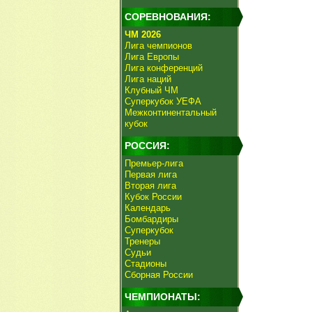
СОРЕВНОВАНИЯ:
ЧМ 2026
Лига чемпионов
Лига Европы
Лига конференций
Лига наций
Клубный ЧМ
Суперкубок УЕФА
Межконтинентальный
кубок
РОССИЯ:
Премьер-лига
Первая лига
Вторая лига
Кубок России
Календарь
Бомбардиры
Суперкубок
Тренеры
Судьи
Стадионы
Сборная России
ЧЕМПИОНАТЫ: