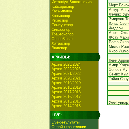
Истанбул Башакшехир
Мерт Гюно
Кайсериспор
Артур Мас
Касымпаша
Феликс Уд
Коньяспор
Эмирхан Т
Ризеспор
Юнас Свен
Самсунспор
Жедсон
Сивасспор
Алекс Окс
Трабзонспор
Жоау Мари
Фенербахче
Рафа Силв
Хатайспор
Милот Раш
Эюпспор
Чиро Иммо
АРХИВЫ:
Кени Аррой
Архив 2023/2024
Амир Хадз
Архив 2022/2023
Эрнест Му
Архив 2021/2022
Семих Кыл
Архив 2020/2021
Тайип Сану
Архив 2019/2020
Архив 2018/2019
Архив 2017/2018
Архив 2016/2017
Архив 2015/2016
Уле-Гуннар
Архив 2014/2015
LIVE:
Live-результаты
Онлайн трансляции