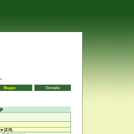
Видео
Онлайн
ор
и (2:0).