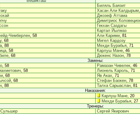
Бешикташ
к
Биляль Баязит
уаку
Хасан Али Калдырым
уохай
Джозеф Аттама
опчу
Димитриос Коловецио
ссон
Гекхан Саздагы
Картал Йылмаз
лейд-Чемберлен
, 58
Али Карими
, 81
у
, 68
Мигел Кардозу
а
, 88
Мехди Бурабья
, 71
ица
, 58
Карлуш Мане
, 46
биле
, 68
Дюкенс Назон
, 78
Замены:
о
, 58
Рамазан Чивелек
, 46
иахметович
, 58
Лионель Кароль
, 71
чи
, 68
Яв Аках
, 71
ычсой
, 68
Стефан Баокен
, 78
ч
, 88
Талха Сарыаслан
, 81
Наказания:
Карлуш Мане
, 20
Мехди Бурабья
, 27
Тренеры:
 Сульшер
Сергей Якирович