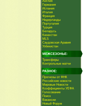
Англия
Германия
Испания
Италия
Франция
Нидерланды
Португалия
Турция
Беларусь
Казахстан
MLS
Саудовская Аравия
Узбекистан
МЕЖСЕЗОНЬЕ:
Трансферы
Контрольные матчи
РАЗНОЕ:
Прогнозы от ФНК
Российские новости
Мировые Новости
Коэффициенты УЕФА
Голосование
Поиск
Вакансии
Новый Форум