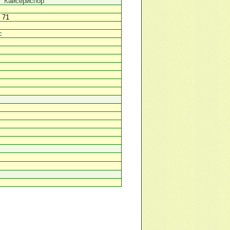
Кайсериспор
, 71
с