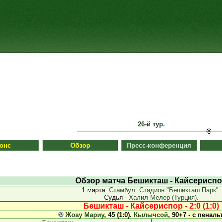
26-й тур.
онс
Обзор
Пресс-конференция
Обзор матча Бешикташ - Кайсерисп
1 марта.
Стамбул. Стадион "Бешикташ Парк".
Судья -
Халил Мелер (Турция).
Бешикташ - Кайсериспор - 2:0 (1:0)
Жоау Мариу
, 45 (1:0).
Кылычсой
, 90+7 - с пенальт