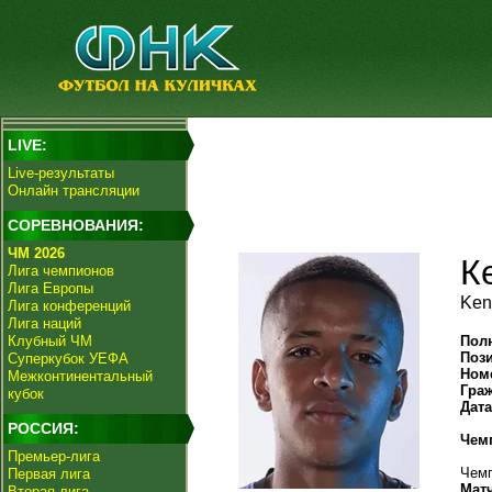
LIVE:
Live-результаты
Онлайн трансляции
СОРЕВНОВАНИЯ:
ЧМ 2026
К
Лига чемпионов
Лига Европы
Keni
Лига конференций
Лига наций
Клубный ЧМ
Пол
Поз
Суперкубок УЕФА
Ном
Межконтинентальный
Гра
кубок
Дат
РОССИЯ:
Чем
Премьер-лига
Чемп
Первая лига
Мат
Вторая лига