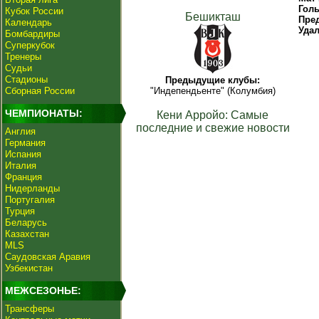
Гол
Кубок России
Бешикташ
Пре
Календарь
Уда
Бомбардиры
Суперкубок
Тренеры
Судьи
Стадионы
Предыдущие клубы:
Сборная России
"Индепендьенте" (Колумбия)
ЧЕМПИОНАТЫ:
Кени Арройо: Самые
последние и свежие новости
Англия
Германия
Испания
Италия
Франция
Нидерланды
Португалия
Турция
Беларусь
Казахстан
MLS
Саудовская Аравия
Узбекистан
МЕЖСЕЗОНЬЕ:
Трансферы