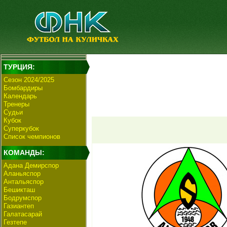
ТУРЦИЯ:
Сезон 2024/2025
Бомбардиры
Календарь
Тренеры
Судьи
Кубок
Суперкубок
Список чемпионов
КОМАНДЫ:
Адана Демирспор
Аланьяспор
Антальяспор
Бешикташ
Бодрумспор
Газиантеп
Галатасарай
Гезтепе