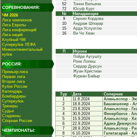
52
Тонни Вильена
СОРЕВНОВАНИЯ:
72
Юсуф Курт
№
Нападающие
ЧМ 2026
9
Серхио Кордова
Лига чемпионов
10
Андраж Шпорар
Лига Европы
15
Арда Услуоглю
Лига конференций
16
Ви Чо Хван
Лига наций
Клубный ЧМ
Суперкубок УЕФА
Межконтинентальный
П
Игроки
кубок
Лойде Аугушту
Рони Лопеш
РОССИЯ:
Сердар Дурсун
Жуан Кристиан
Премьер-лига
Фуркан Байыр
Первая лига
Вторая лига
Кубок России
Календарь
Тур
Дата
Соперник
Бомбардиры
1
11.8.2024
Аланьяспор - Эю
Суперкубок
2
18.8.2024
Башакшехир - Ал
Тренеры
3
23.8.2024
Аланьяспор - Гез
Судьи
4
30.8.2024
Фенербахче - Ал
Стадионы
5
15.9.2024
Аланьяспор - Хат
Сборная России
6
22.9.2024
Адана Демирспор
7
28.9.2024
Аланьяспор - Риз
ЧЕМПИОНАТЫ:
8
6.10.2024
Галатасарай - Ал