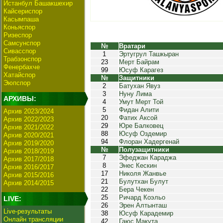
Истанбул Башакшехир
Кайсериспор
Касымпаша
Коньяспор
Ризеспор
Самсунспор
№
Вратари
Сивасспор
1
Эртугрул Ташкыран
Трабзонспор
23
Мерт Байрам
Фенербахче
99
Юсуф Карагез
Хатайспор
№
Защитники
Эюпспор
2
Батухан Явуз
3
Нуну Лима
АРХИВЫ:
4
Умут Мерт Той
5
Фидан Алити
Архив 2023/2024
20
Фатих Аксой
Архив 2022/2023
29
Юре Балковец
Архив 2021/2022
88
Юсуф Оздемир
Архив 2020/2021
94
Флоран Хадергенай
Архив 2019/2020
№
Полузащитники
Архив 2018/2019
7
Эфеджан Караджа
Архив 2017/2018
8
Энес Кескин
Архив 2016/2017
17
Николя Жанвье
Архив 2015/2016
21
Булутхан Булут
Архив 2014/2015
22
Бера Чекен
25
Ричард Коэльо
LIVE:
26
Эрен Алтынташ
Live-результаты
38
Юсуф Карадемир
Онлайн трансляции
42
Гаюс Макута