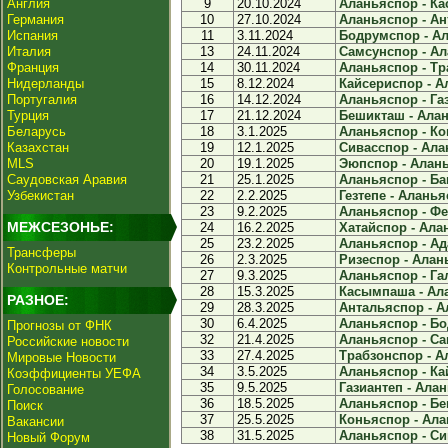
Англия
9
20.10.2024
Аланьяспор - Ка
Германия
10
27.10.2024
Аланьяспор - Ан
Испания
11
3.11.2024
Бодрумспор - Ал
Италия
13
24.11.2024
Самсунспор - Ал
Франция
14
30.11.2024
Аланьяспор - Тр
Нидерланды
15
8.12.2024
Кайсериспор - А
Португалия
16
14.12.2024
Аланьяспор - Газ
Турция
17
21.12.2024
Бешикташ - Алан
Беларусь
18
3.1.2025
Аланьяспор - Ко
Казахстан
19
12.1.2025
Сивасспор - Ала
MLS
20
19.1.2025
Эюпспор - Алань
Саудовская Аравия
21
25.1.2025
Аланьяспор - Ба
Узбекистан
22
2.2.2025
Гезтепе - Аланья
23
9.2.2025
Аланьяспор - Фе
МЕЖСЕЗОНЬЕ:
24
16.2.2025
Хатайспор - Алан
25
23.2.2025
Аланьяспор - Ад
Трансферы
26
2.3.2025
Ризеспор - Алань
Контрольные матчи
27
9.3.2025
Аланьяспор - Гал
28
15.3.2025
Касымпаша - Ала
РАЗНОЕ:
29
28.3.2025
Антальяспор - А
30
6.4.2025
Аланьяспор - Бо
Прогнозы от ФНК
32
21.4.2025
Аланьяспор - Са
Российские новости
33
27.4.2025
Трабзонспор - А
Мировые Новости
34
3.5.2025
Аланьяспор - Ка
Коэффициенты УЕФА
35
9.5.2025
Газиантеп - Алан
Голосование
36
18.5.2025
Аланьяспор - Бе
Поиск
37
25.5.2025
Коньяспор - Ала
Вакансии
38
31.5.2025
Аланьяспор - Си
Новый Форум