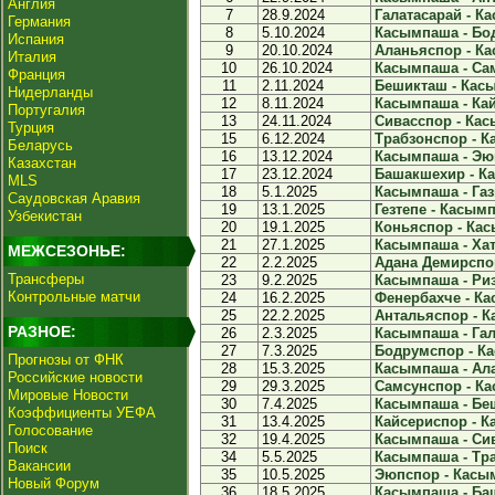
Англия
7
28.9.2024
Галатасарай - Ка
Германия
8
5.10.2024
Касымпаша - Бод
Испания
9
20.10.2024
Аланьяспор - Ка
Италия
10
26.10.2024
Касымпаша - Сам
Франция
11
2.11.2024
Бешикташ - Касы
Нидерланды
12
8.11.2024
Касымпаша - Кай
Португалия
13
24.11.2024
Сивасспор - Кас
Турция
15
6.12.2024
Трабзонспор - К
Беларусь
16
13.12.2024
Касымпаша - Эюп
Казахстан
17
23.12.2024
Башакшехир - Ка
MLS
18
5.1.2025
Касымпаша - Гази
Саудовская Аравия
19
13.1.2025
Гезтепе - Касымп
Узбекистан
20
19.1.2025
Коньяспор - Кас
21
27.1.2025
Касымпаша - Хат
МЕЖСЕЗОНЬЕ:
22
2.2.2025
Адана Демирспор
Трансферы
23
9.2.2025
Касымпаша - Риз
Контрольные матчи
24
16.2.2025
Фенербахче - Ка
25
22.2.2025
Антальяспор - К
РАЗНОЕ:
26
2.3.2025
Касымпаша - Гала
27
7.3.2025
Бодрумспор - Ка
Прогнозы от ФНК
28
15.3.2025
Касымпаша - Ала
Российские новости
29
29.3.2025
Самсунспор - Ка
Мировые Новости
30
7.4.2025
Касымпаша - Беш
Коэффициенты УЕФА
31
13.4.2025
Кайсериспор - К
Голосование
32
19.4.2025
Касымпаша - Сив
Поиск
34
5.5.2025
Касымпаша - Тра
Вакансии
35
10.5.2025
Эюпспор - Касым
Новый Форум
36
18.5.2025
Касымпаша - Баш