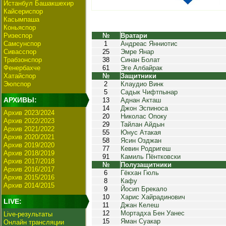
Истанбул Башакшехир
Кайсериспор
Касымпаша
Коньяспор
Ризеспор
№
Вратари
Самсунспор
1
Андреас Янниотис
Сивасспор
25
Эмре Янар
Трабзонспор
38
Синан Болат
Фенербахче
61
Эге Албайрак
Хатайспор
№
Защитники
Эюпспор
2
Клаудио Винк
5
Садык Чифтпынар
АРХИВЫ:
13
Аднан Акташ
14
Джон Эспиноса
Архив 2023/2024
20
Николас Опоку
Архив 2022/2023
29
Тайлан Айдын
Архив 2021/2022
55
Юнус Атакая
Архив 2020/2021
58
Ясин Озджан
Архив 2019/2020
77
Кевин Родригеш
Архив 2018/2019
91
Камиль Пёнтковски
Архив 2017/2018
№
Полузащитники
Архив 2016/2017
6
Гёкхан Гюль
Архив 2015/2016
8
Кафу
Архив 2014/2015
9
Йосип Брекало
10
Харис Хайрадинович
LIVE:
11
Джан Келеш
12
Мортадха Бен Уанес
Live-результаты
15
Яман Суакар
Онлайн трансляции