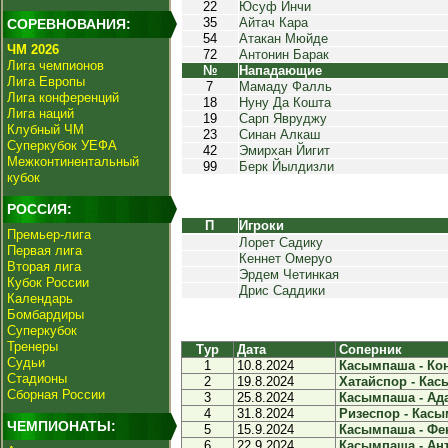
22
Юсуф Инчи
35
Айтач Кара
СОРЕВНОВАНИЯ:
54
Атакан Мюйде
ЧМ 2026
72
Антонин Барак
Лига чемпионов
№
Нападающие
Лига Европы
7
Мамаду Фалль
Лига конференций
18
Нуну Да Кошта
Лига наций
19
Сарп Явруджу
Клубный ЧМ
23
Синан Алкаш
Суперкубок УЕФА
42
Эмирхан Йигит
Межконтинентальный
99
Берк Йылдизли
кубок
РОССИЯ:
П
Игроки
Премьер-лига
Лорет Садику
Первая лига
Кеннет Омеруо
Вторая лига
Эрдем Четинкая
Кубок России
Дрис Саддики
Календарь
Бомбардиры
Суперкубок
Тренеры
Тур
Дата
Соперник
Судьи
1
10.8.2024
Касымпаша - Кон
Стадионы
2
19.8.2024
Хатайспор - Кас
Сборная России
3
25.8.2024
Касымпаша - Ада
4
31.8.2024
Ризеспор - Касы
ЧЕМПИОНАТЫ:
5
15.9.2024
Касымпаша - Фен
6
22.9.2024
Касымпаша - Ант