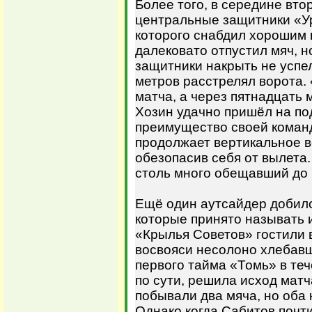
Более того, в середине вто
центральные защитники «У
которого снабдил хорошим 
далековато отпустил мяч, н
защитники накрыть не успе
метров расстрелял ворота.
матча, а через пятнадцать
Хозин удачно пришёл на под
преимущество своей команд
продолжает вертикальное в
обезопасив себя от вылета
столь много обещавший до 
Ещё один аутсайдер добилс
которые принято называть 
«Крылья Советов» гостили в
восвояси несолоно хлебавши
первого тайма «Томь» в теч
по сути, решила исход матч
побывали два мяча, но оба
Однако когда Сабитов почти