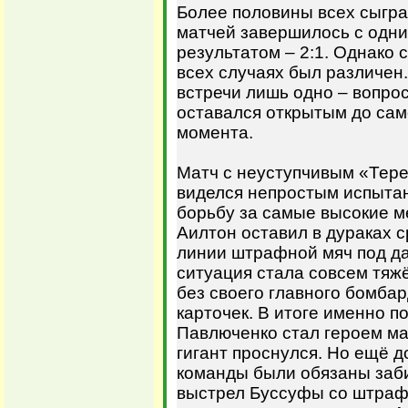
Более половины всех сыгра
матчей завершилось с одни
результатом – 2:1. Однако 
всех случаях был различен
встречи лишь одно – вопро
оставался открытым до сам
момента.
Матч с неуступчивым «Тер
виделся непростым испыта
борьбу за самые высокие м
Аилтон оставил в дураках с
линии штрафной мяч под да
ситуация стала совсем тяж
без своего главного бомба
карточек. В итоге именно 
Павлюченко стал героем м
гигант проснулся. Но ещё 
команды были обязаны заби
выстрел Буссуфы со штраф