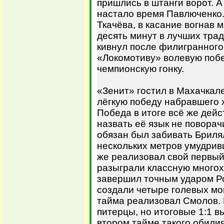
пришлись в штанги ворот. А
настало время Павлюченко.
Ткачёва, в касание вогнав м
десять минут в лучших тра
кивнул после филигранного
«Локомотиву» волевую поб
чемпионскую гонку.
«Зенит» гостил в Махачкал
лёгкую победу набравшего 
Победа в итоге всё же дейс
назвать её язык не поворач
обязан был забивать Бриля
нескольких метров умудривш
же реализовал свой первый
разыграли классную много
завершил точным ударом Р
создали четыре голевых мо
тайма реализовал Смолов. 
питерцы, но итоговые 1:1 в
втором тайме такого обили