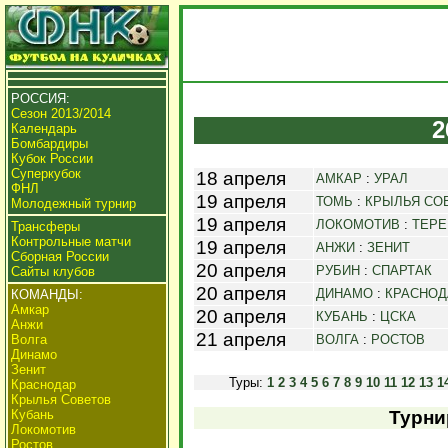
РОССИЯ:
Сезон 2013/2014
2
Календарь
Бомбардиры
Кубок России
Суперкубок
18 апреля
АМКАР
:
УРАЛ
ФНЛ
19 апреля
ТОМЬ
:
КРЫЛЬЯ СО
Молодежный турнир
19 апреля
ЛОКОМОТИВ
:
ТЕРЕ
Трансферы
Контрольные матчи
19 апреля
АНЖИ
:
ЗЕНИТ
Сборная России
20 апреля
РУБИН
:
СПАРТАК
Сайты клубов
20 апреля
ДИНАМО
:
КРАСНОД
КОМАНДЫ:
Амкар
20 апреля
КУБАНЬ
:
ЦСКА
Анжи
21 апреля
Волга
ВОЛГА
:
РОСТОВ
Динамо
Зенит
Туры:
1
2
3
4
5
6
7
8
9
10
11
12
13
1
Краснодар
Крылья Советов
Кубань
Турни
Локомотив
Ростов