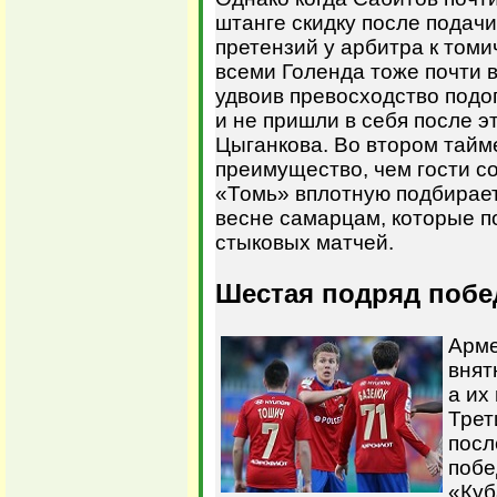
штанге скидку после подачи
претензий у арбитра к том
всеми Голенда тоже почти в
удвоив превосходство подо
и не пришли в себя после э
Цыганкова. Во втором тайм
преимущество, чем гости со
«Томь» вплотную подбирает
весне самарцам, которые по
стыковых матчей.
Шестая подряд побе
Арме
внят
а их
Трет
посл
побе
«Куб