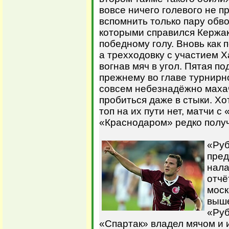
вовсе ничего голевого не п
вспомнить только пару обво
которыми справился Кержак
победному голу. Вновь как 
а трехходовку с участием 
вогнав мяч в угол. Пятая по
прежнему во главе турнирн
совсем небезнадёжно маха
пробиться даже в стыки. Хо
топ на их пути нет, матчи 
«Краснодаром» редко полу
«Руб
пред
нала
отчё
моск
выше
«Руб
«Спартак» владел мячом и 