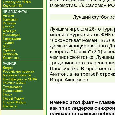
Суперкубок УЕФА
(Локомотив, 1), Саломон РО
Клубный ЧМ
ЧЕМПИОНАТЫ:
Англия
Лучший футболист
Германия
Испания
Италия
Лучшим игроком 26-го тура 
Франция
мнению журналистов ФНК с
Голландия
Португалия
"Локомотива" Роман ПАВЛЮ
Турция
дисквалифицированного Да
MLS
Украина
в ворота "Терека" (2:1) и п
Беларусь
чемпионской гонке. Лучшим
Казахстан
традиционного голосования
РАЗНОЕ:
Видео
Павлюченко. Второе место 
Российские новости
Аилтон, а на третьей стро
Мировые Новости
Игорь Акинфеев.
Коэффициенты УЕФА
Рейтинг ФИФА
Тотализатор
Голосование
Поиск
Новый Форум
Именно этот факт – главн
Старый Форум
Контакты
как трио лидеров синхрон
одинаково важные победы