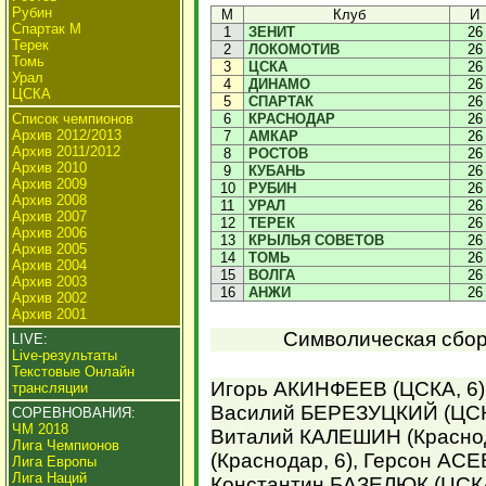
Рубин
М
Клуб
И
Спартак М
1
ЗЕНИТ
26
Терек
2
ЛОКОМОТИВ
26
Томь
3
ЦСКА
26
Урал
4
ДИНАМО
26
ЦСКА
5
СПАРТАК
26
Список чемпионов
6
КРАСНОДАР
26
Архив 2012/2013
7
АМКАР
26
Архив 2011/2012
8
РОСТОВ
26
Архив 2010
9
КУБАНЬ
26
Архив 2009
10
РУБИН
26
Архив 2008
11
УРАЛ
26
Архив 2007
12
ТЕРЕК
26
Архив 2006
13
КРЫЛЬЯ СОВЕТОВ
26
Архив 2005
14
ТОМЬ
26
Архив 2004
15
ВОЛГА
26
Архив 2003
16
АНЖИ
26
Архив 2002
Архив 2001
Символическая сборн
LIVE:
Live-результаты
Текстовые Онлайн
Игорь АКИНФЕЕВ (ЦСКА, 6) 
трансляции
Василий БЕРЕЗУЦКИЙ (ЦСКА
СОРЕВНОВАНИЯ:
ЧМ 2018
Виталий КАЛЕШИН (Красно
Лига Чемпионов
(Краснодар, 6), Герсон АСЕВ
Лига Европы
Лига Наций
Константин БАЗЕЛЮК (ЦСК