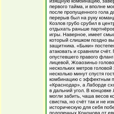
изящную комбинацию, заве
первого тайма, и вполне м
после пропущенного гола до
перерыв был на руку коман
Козлов грубо срубил в цен
отдыхать раньше партнёров
игры. Наверное, имеет смы
который слишком поздно в
защитника. «Быки» постепе
атаковать и сравняли счёт.
опустевшего правого фланг
лицевой, Жоаозиньо головой
нескольких метров головой ж
несколько минут спустя го
комбинацию с эффектным п
«Краснодар», а Лаборде сх
в дальний угол. В концовке
могли забить, чаша весов 
свистка, но счёт так и не 
историческую для себя побе
подопечных Кононова от ев