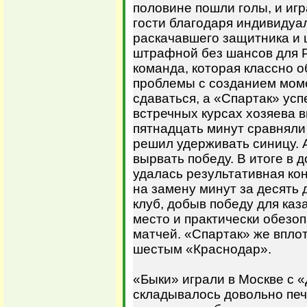
половине пошли голы, и иг
гости благодаря индивидуа
раскачавшего защитника и 
штрафной без шансов для Р
команда, которая классно о
проблемы с созданием моме
сдаваться, а «Спартак» успе
встречных курсах хозяева в
пятнадцать минут сравняли 
решил удерживать синицу.
вырвать победу. В итоге в
удалась результативная ко
на замену минут за десять 
клуб, добыв победу для каз
место и практически обезо
матчей. «Спартак» же впло
шестым «Краснодар».
«Быки» играли в Москве с «
складывалось довольно печ