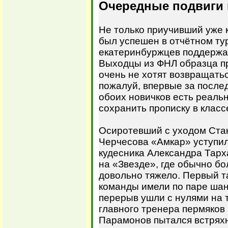
Очередные подвиги
Не только приучивший уже 
был успешен в отчётном ту
екатеринбуржцев поддержа
Выходцы из ФНЛ образца п
очень не хотят возвращатьс
пожалуй, впервые за после
обоих новичков есть реал
сохранить прописку в клас
Осиротевший с уходом Ста
Черчесова «Амкар» уступил
кудесника Александра Тарх
на «Звезде», где обычно б
довольно тяжело. Первый т
команды имели по паре шанс
перерыв ушли с нулями на т
главного тренера пермяков
Парамонов пытался встряхн