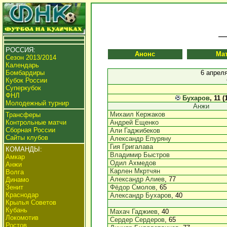
РОССИЯ:
Анонс
Ма
Сезон 2013/2014
Календарь
Бомбардиры
6 апреля
Кубок России
Суперкубок
ФНЛ
Бухаров
, 11 (
Молодежный турнир
Анжи
Михаил Кержаков
Трансферы
Контрольные матчи
Андрей Ещенко
Сборная России
Али Гаджибеков
Сайты клубов
Александр Епуряну
Гия Григалава
КОМАНДЫ:
Владимир Быстров
Амкар
Одил Ахмедов
Анжи
Карлен Мкртчян
Волга
Александр Алиев
, 77
Динамо
Зенит
Фёдор Смолов
, 65
Краснодар
Александр Бухаров
, 40
Крылья Советов
Кубань
Махач Гаджиев
, 40
Локомотив
Сердер Сердеров
, 65
Ростов