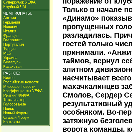
поражение от клуб
Суперкубок УЕФА
Клубный ЧМ
Только в начале 
ЧЕМПИОНАТЫ:
«Динамо» показыва
Англия
Германия
пропущенных голов
Испания
Италия
разладилась. Прич
Франция
Голландия
гостей только числ
Португалия
Турция
принимали. «Анжи»
MLS
Украина
таймов, вернул се
Беларусь
Казахстан
элитном дивизионе
РАЗНОЕ:
насчитывает всего
Видео
Российские новости
махачкалинцев за
Мировые Новости
Коэффициенты УЕФА
Смолов, Сердер Се
Рейтинг ФИФА
Тотализатор
результативный уд
Голосование
Поиск
особняком. Во-пер
Новый Форум
Старый Форум
затяжную безголев
Контакты
ворота команды, к