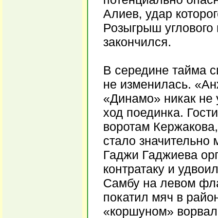
Алиев, удар которо
Розыгрыш углового 
закончился.
В середине тайма с
не изменилась. «Ан
«Динамо» никак не 
ход поединка. Гост
воротам Кержакова,
стало значительно 
Гаджи Гаджиева ор
контратаку и удвои
Самбу на левом фла
покатил мяч в райо
«коршуном» ворвал