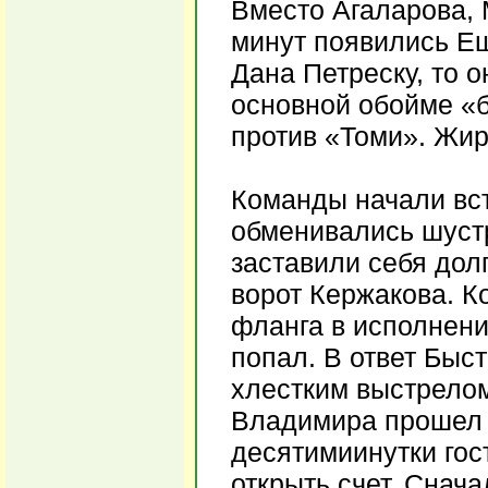
Вместо Агаларова, 
минут появились Ещ
Дана Петреску, то 
основной обойме «б
против «Томи». Жи
Команды начали вст
обменивались шуст
заставили себя дол
ворот Кержакова. К
фланга в исполнени
попал. В ответ Быст
хлестким выстрелом
Владимира прошел р
десятимиинутки гос
открыть счет. Снач