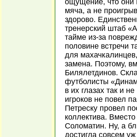
ощущение, что они 
мяча, а не проигры
здорово. Единствен
тренерский штаб «А
тайме из-за повреж
половине встречи т
для махачкалинцев,
замена. Поэтому, в
Билялетдинов. Скл
футболисты «Динам
в их глазах так и н
игроков не повел па
Петреску провел по
коллектива. Вместо
Соломатин. Ну, а бл
достигла совсем уж