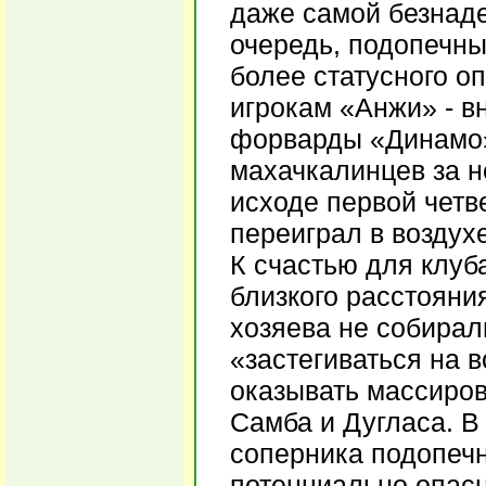
даже самой безнаде
очередь, подопечны
более статусного о
игрокам «Анжи» - в
форварды «Динамо»
махачкалинцев за н
исходе первой четв
переиграл в воздух
К счастью для клуб
близкого расстояния
хозяева не собирал
«застегиваться на 
оказывать массиро
Самба и Дугласа. В
соперника подопеч
потенциально опас