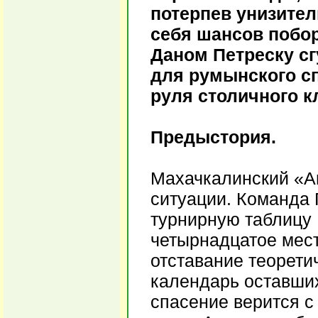
потерпев унизител
себя шансов побор
Даном Петреску сг
для румынского сп
руля столичного к
Предыстория.
Махачкалинский «А
ситуации. Команда
турнирную таблицу 
четырнадцатое мест
отставание теоретич
календарь оставших
спасение верится с