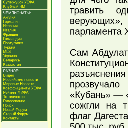
Суперкубок УЕФА
Клубный ЧМ
травить о
ЧЕМПИОНАТЫ:
Англия
верующих»
Германия
Испания
парламента 
Италия
Франция
Голландия
Португалия
Турция
Сам Абдулат
MLS
Украина
Беларусь
Конституци
Казахстан
разъяснени
РАЗНОЕ:
Видео
Российские новости
прозвучало
Мировые Новости
Коэффициенты УЕФА
«Кубань» — 
Рейтинг ФИФА
Тотализатор
Голосование
сожгли на т
Поиск
Новый Форум
флаг Дагест
Старый Форум
Контакты
500 тыс. руб.