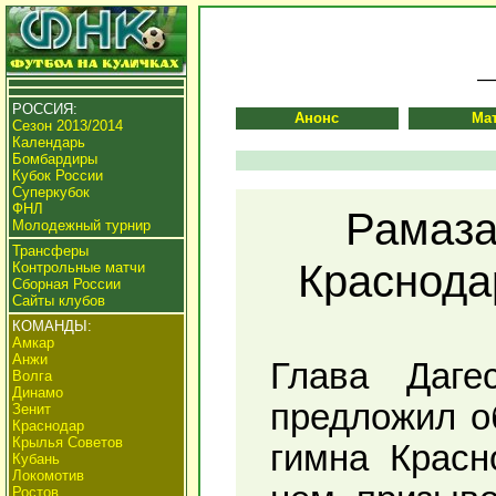
РОССИЯ:
Анонс
Ма
Сезон 2013/2014
Календарь
Бомбардиры
Кубок России
Суперкубок
ФНЛ
Рамаза
Молодежный турнир
Трансферы
Краснодар
Контрольные матчи
Сборная России
Сайты клубов
КОМАНДЫ:
Амкар
Анжи
Глава Даге
Волга
Динамо
предложил о
Зенит
Краснодар
Крылья Советов
гимна Красн
Кубань
Локомотив
Ростов