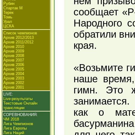
нем призыво
Рубин
Спартак М
сообщает «Р
Терек
Томь
Народного с
Урал
ЦСКА
обратили вни
Список чемпионов
Архив 2012/2013
Архив 2011/2012
края.
Архив 2010
Архив 2009
Архив 2008
Архив 2007
Архив 2006
«Возьмите ги
Архив 2005
Архив 2004
наше время,
Архив 2003
Архив 2002
гимн. Это 
Архив 2001
LIVE:
занимается.
Live-результаты
Текстовые Онлайн
трансляции
как о мат
СОРЕВНОВАНИЯ:
ЧМ 2018
басурманина
Лига Чемпионов
Лига Европы
для чего та
Лига Наций