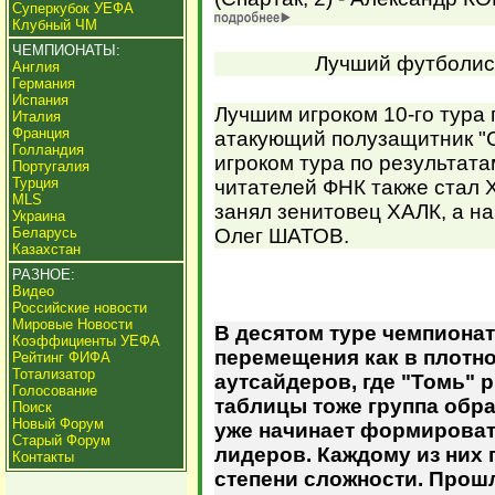
Суперкубок УЕФА
Клубный ЧМ
ЧЕМПИОНАТЫ:
Лучший футболист
Англия
Германия
Испания
Лучшим игроком 10-го тура
Италия
Франция
атакующий полузащитник "
Голландия
игроком тура по результат
Португалия
Турция
читателей ФНК также стал 
MLS
занял зенитовец ХАЛК, а на
Украина
Беларусь
Олег ШАТОВ.
Казахстан
РАЗНОЕ:
Видео
Российские новости
Мировые Новости
В десятом туре чемпионат
Коэффициенты УЕФА
перемещения как в плотно
Рейтинг ФИФА
Тотализатор
аутсайдеров, где "Томь" р
Голосование
таблицы тоже группа обра
Поиск
Новый Форум
уже начинает формировать
Старый Форум
лидеров. Каждому из них 
Контакты
степени сложности. Прошл