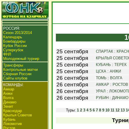
РОССИЯ:
Сезон 2013/2014
1
Календарь
Бомбардиры
Кубок России
Суперкубок
25 сентября
СПАРТАК
:
КРАС
ФНЛ
25 сентября
КРЫЛЬЯ СОВЕТО
Молодежный турнир
25 сентября
КУБАНЬ
:
ТЕРЕК
Трансферы
Контрольные матчи
25 сентября
ЦСКА
:
АНЖИ
Сборная России
26 сентября
ТОМЬ
:
ВОЛГА
Сайты клубов
26 сентября
АМКАР
:
РОСТОВ
КОМАНДЫ:
Амкар
26 сентября
УРАЛ
:
ЛОКОМОТ
Анжи
26 сентября
Волга
РУБИН
:
ДИНАМО
Динамо
Зенит
Туры:
1
2
3
4
5
6
7
8
9
10
11
12
13
1
Краснодар
Крылья Советов
Кубань
Турни
Локомотив
Ростов