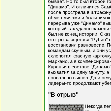
бывает. Но то был второй г
"Динамо". И отличился Сам
после прострела в штрафну
обмен мячами и большим к
перерыва уже "Динамо" выш
который так удачно заменил
был не конец истории. Ока
отыгрывающегося "Рубин" с
восстановил равновесие. П
командам скучным, и они у
схлопотал красную карточк
Маркано, а в компенсирова
Кураньи в составе "Динамо
выхватил за одну минуту, а
провально вышел. Да и резу
лидеры-то продолжают убег
"В отрыв"
Некогда пе