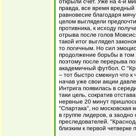
открыли счет. Уже на 4-й м
правда, все время вредный
равновесие благодаря мячу
целом выглядели предпочт
противника, к исходу полу
отрыва после голов Мовсис
такой итог выглядел законо
то логичным. Но сил эмоци
продолжение борьбы в том 
поэтому после перерыва по
академичный футбол. С "Кр
– тот быстро смекнул что к
начав уже свои акции давл
Интрига появилась в середи
таки цель, сократив отста
нервные 20 минут пришлос
"Спартака", но московская
в группе лидеров, а заодно
преследователей. "Краснод
близким к первой четверке 