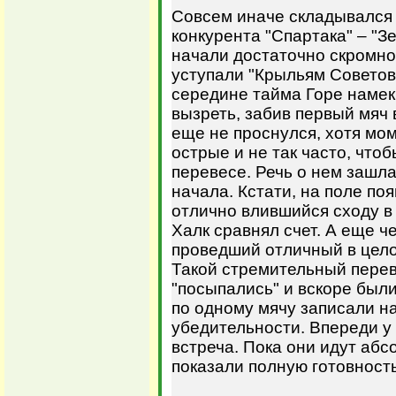
Совсем иначе складывался 
конкурента "Спартака" – "З
начали достаточно скромно.
уступали "Крыльям Советов",
середине тайма Горе намекн
вызреть, забив первый мяч 
еще не проснулся, хотя мом
острые и не так часто, что
перевесе. Речь о нем зашла
начала. Кстати, на поле по
отлично влившийся сходу в 
Халк сравнял счет. А еще ч
проведший отличный в цело
Такой стремительный перев
"посыпались" и вскоре был
по одному мячу записали на
убедительности. Впереди у 
встреча. Пока они идут аб
показали полную готовность