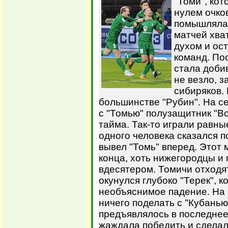
"Томи", кот
нулем очко
помышляла 
матчей хва
духом и ос
команд. По
стала добив
не везло, з
сибиряков.
большинстве "Рубин". На с
с "Томью" полузащитник "Во
тайма. Так-то играли равны
одного человека сказался 
вывел "Томь" вперед. Этот
конца, хоть нижегородцы и
вдесятером. Томичи отходят
окунулся глубоко "Терек", 
необъяснимое падение. На 
ничего поделать с "Кубанью"
предъявлялось в последнее
жаждала победить и сделал