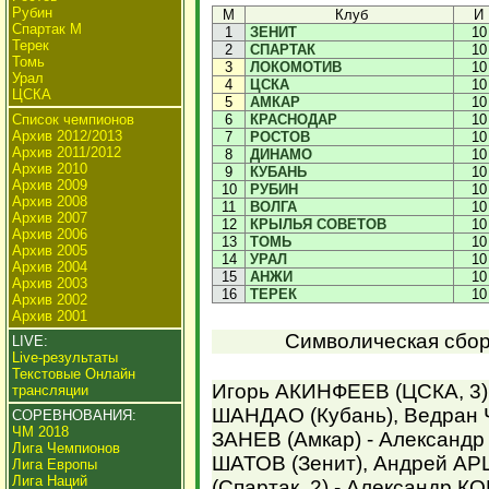
Рубин
М
Клуб
И
Спартак М
1
ЗЕНИТ
10
Терек
2
СПАРТАК
10
Томь
3
ЛОКОМОТИВ
10
Урал
4
ЦСКА
10
ЦСКА
5
АМКАР
10
Список чемпионов
6
КРАСНОДАР
10
Архив 2012/2013
7
РОСТОВ
10
Архив 2011/2012
8
ДИНАМО
10
Архив 2010
9
КУБАНЬ
10
Архив 2009
10
РУБИН
10
Архив 2008
11
ВОЛГА
10
Архив 2007
12
КРЫЛЬЯ СОВЕТОВ
10
Архив 2006
13
ТОМЬ
10
Архив 2005
14
УРАЛ
10
Архив 2004
15
АНЖИ
10
Архив 2003
16
ТЕРЕК
10
Архив 2002
Архив 2001
Символическая сборн
LIVE:
Live-результаты
Текстовые Онлайн
Игорь АКИНФЕЕВ (ЦСКА, 3) 
трансляции
ШАНДАО (Кубань), Ведран Ч
СОРЕВНОВАНИЯ:
ЧМ 2018
ЗАНЕВ (Амкар) - Александр
Лига Чемпионов
ШАТОВ (Зенит), Андрей АР
Лига Европы
Лига Наций
(Спартак, 2) - Александр К