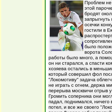
Проблем не
этой парочк
бродят окол
запрыгнуть 
осечки конк
гостили в Е
распростер
сопротивлен
было полож
ворота Соло
работы было много, а помощ
он ни старался, а спасти ко
хозяева остались в меньши
который совершил фол посл
"Локомотиву" задача облег
не играть с огнем, держа 
перерыва москвичи отрыв ув
Громить соперника они могл
падал, поднимался, ничего
потел, и все же своего "Ло