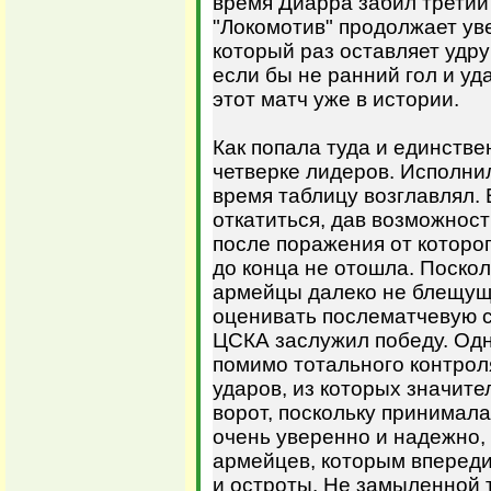
время Диарра забил третий 
"Локомотив" продолжает уве
который раз оставляет удр
если бы не ранний гол и уд
этот матч уже в истории.
Как попала туда и единстве
четверке лидеров. Исполни
время таблицу возглавлял.
откатиться, дав возможност
после поражения от которо
до конца не отошла. Поскол
армейцы далеко не блещущи
оценивать послематчевую ст
ЦСКА заслужил победу. Одн
помимо тотального контрол
ударов, из которых значите
ворот, поскольку принимала
очень уверенно и надежно,
армейцев, которым впереди
и остроты. Не замыленной т