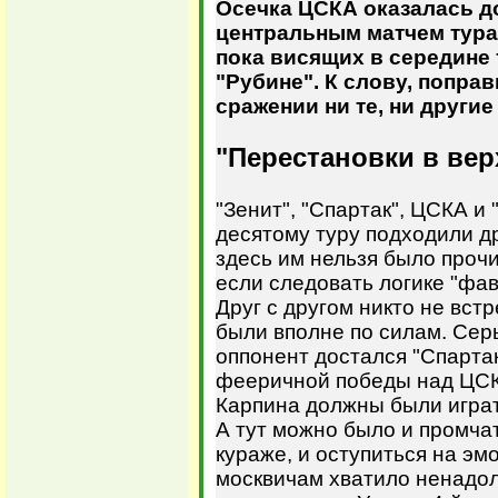
Осечка ЦСКА оказалась д
центральным матчем тура
пока висящих в середине 
"Рубине". К слову, попра
сражении ни те, ни другие
"Перестановки в вер
"Зенит", "Спартак", ЦСКА и 
десятому туру подходили д
здесь им нельзя было прочи
если следовать логике "фав
Друг с другом никто не вст
были вполне по силам. Сер
оппонент достался "Спарта
фееричной победы над ЦС
Карпина должны были играт
А тут можно было и промча
кураже, и оступиться на эм
москвичам хватило ненадол