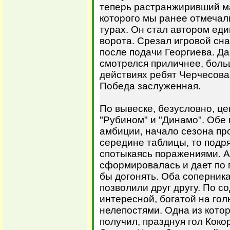
теперь растранжиривший ма
которого мы ранее отмечали
турах. Он стал автором еди
ворота. Срезал игровой сна
после подачи Георгиева. Да
смотрелся приличнее, боль
действиях ребят Черчесова
Победа заслуженная.
По вывеске, безусловно, ц
"Рубином" и "Динамо". Об
амбиции, начало сезона про
середине таблицы, то подр
спотыкаясь поражениями. А
сформировалась и дает по 
бы догонять. Оба соперника 
позволили друг другу. По 
интересной, богатой на гол
нелепостями. Одна из кото
получил, празднуя гол Коко