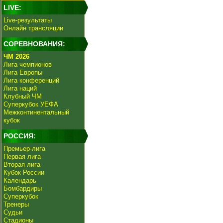
LIVE:
Live-результаты
Онлайн трансляции
СОРЕВНОВАНИЯ:
ЧМ 2026
Лига чемпионов
Лига Европы
Лига конференций
Лига наций
Клубный ЧМ
Суперкубок УЕФА
Межконтинентальный
кубок
РОССИЯ:
Премьер-лига
Первая лига
Вторая лига
Кубок России
Календарь
Бомбардиры
Суперкубок
Тренеры
Судьи
Стадионы