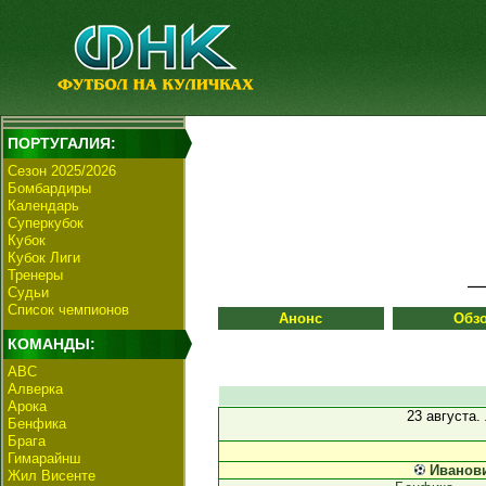
ПОРТУГАЛИЯ:
Сезон 2025/2026
Бомбардиры
Календарь
Суперкубок
Кубок
Кубок Лиги
Тренеры
Судьи
Список чемпионов
Анонс
Обз
КОМАНДЫ:
АВС
Алверка
Арока
23 августа.
Бенфика
Брага
Гимарайнш
Иванов
Жил Висенте