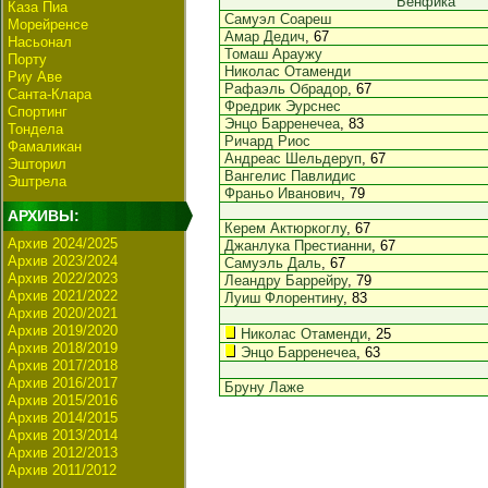
Бенфика
Каза Пиа
Самуэл Соареш
Морейренсе
Амар Дедич
, 67
Насьонал
Томаш Араужу
Порту
Николас Отаменди
Риу Аве
Рафаэль Обрадор
, 67
Санта-Клара
Фредрик Эурснес
Спортинг
Энцо Барренечеа
, 83
Тондела
Ричард Риос
Фамаликан
Андреас Шельдеруп
, 67
Эшторил
Вангелис Павлидис
Эштрела
Франьо Иванович
, 79
АРХИВЫ:
Керем Актюркоглу
, 67
Архив 2024/2025
Джанлука Престианни
, 67
Архив 2023/2024
Самуэль Даль
, 67
Архив 2022/2023
Леандру Баррейру
, 79
Архив 2021/2022
Луиш Флорентину
, 83
Архив 2020/2021
Архив 2019/2020
Николас Отаменди
, 25
Архив 2018/2019
Энцо Барренечеа
, 63
Архив 2017/2018
Архив 2016/2017
Бруну Лаже
Архив 2015/2016
Архив 2014/2015
Архив 2013/2014
Архив 2012/2013
Архив 2011/2012