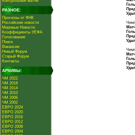
Контрольные матчи
Гол
Пре
РАЗНОЕ:
Уда
Прогнозы от ФНК
Российские новости
Чемп
Мат
Мировые Новости
Гол
Коэффициенты УЕФА
Пре
Голосование
Уда
Поиск
Вакансии
Чемп
Новый Форум
Мат
Старый Форум
Гол
Контакты
Пре
Уда
АРХИВЫ:
ЧМ 2022
ЧМ 2018
ЧМ 2014
ЧМ 2010
ЧМ 2006
ЧМ 2002
ЕВРО 2024
ЕВРО 2020
ЕВРО 2016
ЕВРО 2012
ЕВРО 2008
ЕВРО 2004