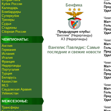
Гол
Кубок России
Бенфика
Пре
Календарь
Уда
Бомбардиры
Суперкубок
Чемп
Тренеры
Мат
Судьи
Гол
Стадионы
Пре
Сборная России
Предыдущие клубы:
Уда
"Виллем" (Нидерланды)
АЗ (Нидерланды)
ЧЕМПИОНАТЫ:
Чемп
Мат
Англия
Вангелис Павлидис: Самые
Гол
Германия
Пре
последние и свежие новости
Испания
Уда
Италия
Франция
Чемп
Нидерланды
Мат
Португалия
Гол
Турция
Пре
Беларусь
Уда
Казахстан
Чемп
MLS
Мат
Саудовская Аравия
Гол
Узбекистан
Пре
Уда
МЕЖСЕЗОНЬЕ:
Чемп
Трансферы
Мат