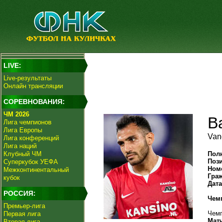
LIVE:
Live-результаты
Онлайн трансляции
СОРЕВНОВАНИЯ:
ЧМ 2026
В
Лига чемпионов
Лига Европы
Vang
Лига конференций
Лига наций
Клубный ЧМ
Пол
Поз
Суперкубок УЕФА
Ном
Межконтинентальный
Гра
кубок
Дат
РОССИЯ:
Чем
Премьер-лига
Чемп
Первая лига
Мат
Вторая лига