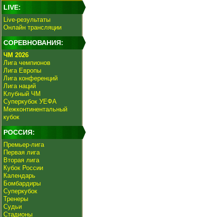
LIVE:
Live-результаты
Онлайн трансляции
СОРЕВНОВАНИЯ:
ЧМ 2026
Лига чемпионов
Лига Европы
Лига конференций
Лига наций
Клубный ЧМ
Суперкубок УЕФА
Межконтинентальный
кубок
РОССИЯ:
Премьер-лига
Первая лига
Вторая лига
Кубок России
Календарь
Бомбардиры
Суперкубок
Тренеры
Судьи
Стадионы