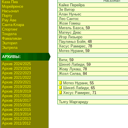
Насьонал
Каза Пиа
Кайке Перейра
Морейренсе
Зе Витор
Насьонал
Алан Нуньес
Порту
Лео Сантос
Риу Аве
Жозе Гомеш
Санта-Клара
Мигель Баэса
, 59
Спортинг
Матеус Диас
Тондела
Игор Лизьеро
Фамаликан
Паулиньо Бойя
, 48
Эшторил
Хесус Рамирес
, 78
Эштрела
Мотез Нурани
, 59
АРХИВЫ:
Вити
, 59
Архив 2024/2025
Шихеб Лабиди
, 59
Архив 2023/2024
Жоау Лукаш
, 78
Архив 2022/2023
Жоэл Силва
, 84
Архив 2021/2022
Архив 2020/2021
Мотез Нурани
, 55
Архив 2019/2020
Шихеб Лабиди
, 65
Архив 2018/2019
Хесус Рамирес
, 71
Архив 2017/2018
Архив 2016/2017
Тьягу Маргариду
Архив 2015/2016
Архив 2014/2015
Архив 2013/2014
Архив 2012/2013
Архив 2011/2012