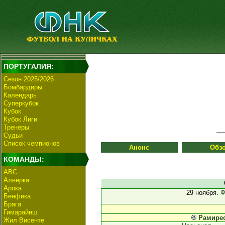
ПОРТУГАЛИЯ:
Сезон 2025/2026
Бомбардиры
Календарь
Суперкубок
Кубок
Кубок Лиги
Тренеры
Судьи
Список чемпионов
Анонс
Обз
КОМАНДЫ:
АВС
Алверка
Арока
29 ноября.
Ф
Бенфика
Брага
Гимарайнш
Рамире
Жил Висенте