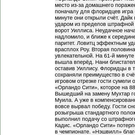
место из-за домашнего пораже
поначалу для флоридцев игра 
минуте они открыли счёт. Дай
ударом из пределов штрафной
ворот Уиллиса. Неудачное нач
надломило, и ближе к середин
паритет. Ловитц эффектным уд
врасплох Роу. Вторая половина
увлекательной. На 61-й минут
вышла вперёд. Нани блистател
оставив Уиллису. Флоридцы в 
сохраняли преимущество в счё
игровом отрезке гости сумели 
«Орландо Сити», которое на 88
Вышедший на замену Мухтар г
Муила. А уже в компенсирова
вовсе вырвал победу. Гости с
розыгрыша стандартного полож
выполнил подачу со штрафного
Кадис. «Орландо Сити» потер
в чемпионате. «Нэшвилл» благ