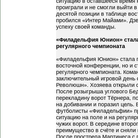
ситуацию в оставшееся время 
проиграли и не смогли выйти 
десятой позиции в таблице во
пробился «Интер Майами». Дэв
успеху своей команды.
«Филадельфия Юнион» стал
регулярного чемпионата
«Филадельфия Юнион» стала п
восточной конференции, но и 
регулярного чемпионата. Кома
заключительный игровой день
Революшн». Хозяева открыли с
После розыгрыша углового Бед
перекладину ворот Тёрнера, п
на добивании и поразил цель. 
футболисты «Филадельфии» п
ситуацию на поле и на регуляр
чужих ворот. В середине второ
преимущество в счёте и сняли 
После прострела Мартинеса с 