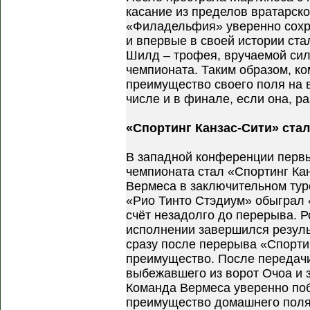
касание из пределов вратарск
«Филадельфия» уверенно сохр
и впервые в своей истории ст
Шилд – трофея, вручаемой си
чемпионата. Таким образом, к
преимущество своего поля на 
числе и в финале, если она, ра
«Спортинг Канзас-Сити» ста
В западной конференции первы
чемпионата стал «Спортинг Ка
Вермеса в заключительном тур
«Рио Тинто Стэдиум» обыграл 
счёт незадолго до перерыва. Р
исполнении завершился резул
сразу после перерыва «Спорти
преимущество. После передач
выбежавшего из ворот Очоа и з
Команда Вермеса уверенно поб
преимущество домашнего поля