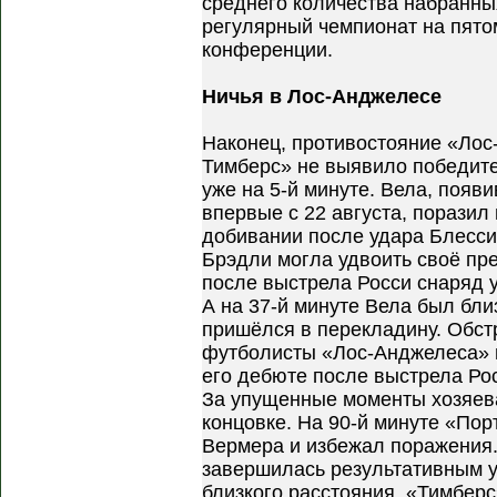
среднего количества набранных
регулярный чемпионат на пято
конференции.
Ничья в Лос-Анджелесе
Наконец, противостояние «Ло
Тимберс» не выявило победит
уже на 5-й минуте. Вела, появ
впервые с 22 августа, поразил
добивании после удара Блесси
Брэдли могла удвоить своё пр
после выстрела Росси снаряд у
А на 37-й минуте Вела был близ
пришёлся в перекладину. Обст
футболисты «Лос-Анджелеса» 
его дебюте после выстрела Рос
За упущенные моменты хозяев
концовке. На 90-й минуте «По
Вермера и избежал поражения.
завершилась результативным 
близкого расстояния. «Тимберс