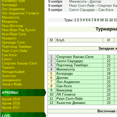
Коламбус Крю
9 ноября
Миннесота
-
Даллас
Колорадо
9 ноября
Реал Солт-Лейк
-
Спортинг Ка
Лос-Анджелес
9 ноября
Сиэтл Саундерс
-
Сан-Хосе
Лос-Анджелес Гэлакси
Миннесота
Туры:
1
2
3
4
5
6
7
8
9
10
11
12
1
Монреаль
Нью-Инглэнд
Турнирна
Нью-Йорк Ред Буллз
Нью-Йорк Сити
Нэшвилл
М
Клуб
И
Орландо Сити
Портленд Тимберс
Западная 
Реал Солт-Лейк
Сан-Хосе
1
Спортинг Канзас-Сити
21
Сиэтл
2
Сиэтл Саундерс
22
Спортинг Канзас-Сити
3
Портленд Тимберс
23
Торонто
4
Миннесота
21
Филадельфия
5
Колорадо
18
Хьюстон
6
Даллас
22
Цинциннати
7
Лос-Анджелес
22
Чикаго Файр
8
Сан-Хосе
23
9
Ванкувер
23
АРХИВЫ:
10
ЛА Гэлакси
22
11
Реал Солт-Лейк
22
Архив 2019
12
Хьюстон Динамо
23
Архив 2018
Архив 2017
Восточная
LIVE: