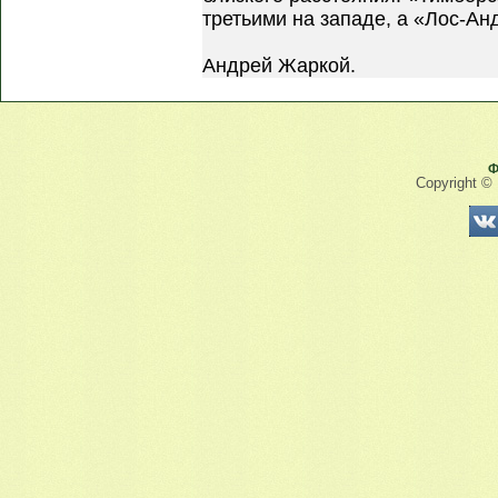
третьими на западе, а «Лос-Ан
Андрей Жаркой.
Ф
Copyright ©