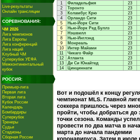
1
Филадельфия
23
Live-результаты
2
Торонто
23
Онлайн трансляции
3
Коламбус Крю
23
4
Орландо Сити
23
СОРЕВНОВАНИЯ:
5
Нью-Йорк Сити
23
6
Нью-Йорк Ред Буллз
23
ЧМ 2026
7
Нэшвилл
23
Лига чемпионов
8
Нью-Инглэнд
23
Лига Европы
9
Монреаль
23
Лига конференций
10
Интер Майами
23
Лига наций
11
Чикаго Файр
23
Клубный ЧМ
12
Атланта
23
Суперкубок УЕФА
13
Ди Си Юнайтед
23
Межконтинентальный
14
Цинциннати
23
кубок
РОССИЯ:
Премьер-лига
Первая лига
Вот и подошёл к концу регу
Вторая лига
чемпионат MLS. Главной лиг
Кубок России
соккера пришлось через мно
Календарь
пройти, чтобы добраться до 
Бомбардиры
Суперкубок
точки сезона. Команды успе
Тренеры
провести по два матча в нач
Судьи
марта до начала пандемии
Стадионы
Сборная России
коронавируса. Затем в июле 