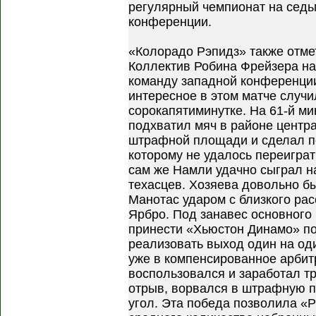
регулярный чемпионат на седь
конференции.
«Колорадо Рэпидз» также отме
Коллектив Робина Фрейзера н
команду западной конференци
интересное в этом матче случи
сорокапятиминутке. На 61-й ми
подхватил мяч в районе центра
штрафной площади и сделал п
которому не удалось переигра
сам же Намли удачно сыграл н
техасцев. Хозяева довольно бы
Манотас ударом с близкого ра
Ярбро. Под занавес основного
принести «Хьюстон Динамо» по
реализовать выход один на од
уже в компенсированное арби
воспользовался и заработал тр
отрыв, ворвался в штрафную п
угол. Эта победа позволила «