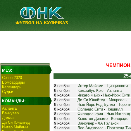
ЧЕМПИОНА
MLS:
25-
Сезон 2020
Бомбардиры
8 ноября
Интер Майами
-
Цинциннати
Календарь
8 ноября
Коламбус Крю
-
Атланта
Судьи
8 ноября
Чикаго Файр
-
Нью-Йорк Сити
8 ноября
Ди Си Юнайтед
-
Монреаль
КОМАНДЫ:
8 ноября
Нью-Йорк Ред Буллз
-
Торонт
Атланта
8 ноября
Орландо Сити
-
Нэшвилл
Ванкувер
8 ноября
Филадельфия
-
Нью-Инглэнд
Даллас
9 ноября
Хьюстон Динамо
-
Колорадо
Ди Си Юнайтед
9 ноября
Ванкувер
-
ЛА Гэлакси
Интер Майами
9 ноября
Лос-Анджелес
-
Портленд Ти