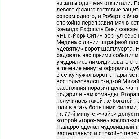
чикагцы один мяч отквитали. 
левого фланга гостевые защит
совсем одного, и Роберт с бли
спокойно переправил мяч в се
команда Рафаэля Вики совсем н
«Нью-Йорк Сити» вернул себе 
Медина с линии штрафной пло
«девятку» ворот Шаттлуорта. Н
радовать нас яркими событиям
умудрились ликвидировать отс
в течение минуты оформил дуб
в сетку чужих ворот с пары ме
воспользовался скидкой Михай
расстояния поразил цель. Фан
подарили нам команды. Вторая
получилась такой же богатой н
шли в атаку большими силами,
на 77-й минуте «Файр» допуст
которой «горожане» воспользо
Наварро сделал чудовищный па
Кастелланьос и спокойно пере