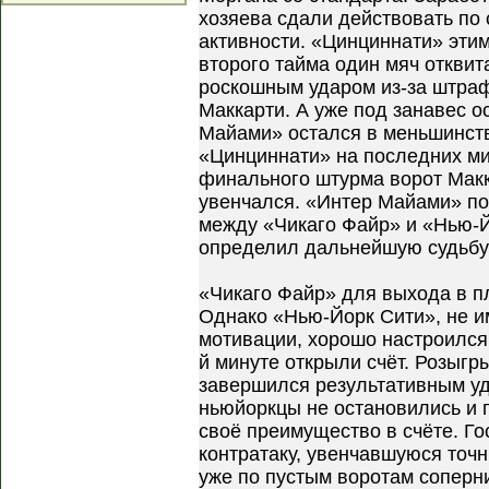
хозяева сдали действовать по 
активности. «Цинциннати» эти
второго тайма один мяч отквита
роскошным ударом из-за штраф
Маккарти. А уже под занавес 
Майами» остался в меньшинств
«Цинциннати» на последних ми
финального штурма ворот Макк
увенчался. «Интер Майами» по
между «Чикаго Файр» и «Нью-Й
определил дальнейшую судьбу
«Чикаго Файр» для выхода в 
Однако «Нью-Йорк Сити», не 
мотивации, хорошо настроился 
й минуте открыли счёт. Розыгр
завершился результативным уд
ньюйоркцы не остановились и 
своё преимущество в счёте. Г
контратаку, увенчавшуюся точ
уже по пустым воротам соперни