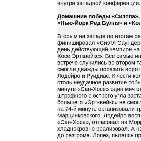
внутри западной конференции.
Домашние победы «Сиэтла», 
«Нью-Йорк Ред Буллз» и «Ко
Вторым на западе по итогам р
финишировал «Сиэтл Саундерс
день действующий чемпион на 
Хосе Эртквейкс». Все самые и
встрече случились во втором т
смогли дважды поразить воро
Лодейро и Руидиас. К чести к
столь неудачное развитие собы
минуте «Сан-Хосе» один мяч от
штрафного с острого угла заст
большего «Эртквейкс» не смог
на 74-й минуте организовали т
Марцинковского. Лодейро вос
«Сан-Хосе», отпасовал на Мор
хладнокровно реализовал. А н
до разгрома. Лопез, пытаясь п