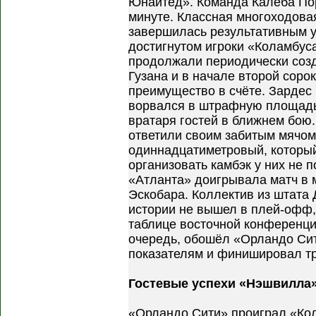
Юнайтед». Команда Калеба Пор
минуте. Классная многоходова
завершилась результативным 
достигнутом игроки «Коламбус
продолжали периодически созд
Гузана и в начале второй соро
преимущество в счёте. Зардес
ворвался в штрафную площадь
вратаря гостей в ближнем бою.
ответили своим забитым мячом
одиннадцатиметровый, которы
организовать камбэк у них не п
«Атланта» доигрывала матч в 
Эскобара. Коллектив из штата
истории не вышел в плей-офф,
таблице восточной конференци
очередь, обошёл «Орландо Си
показателям и финишировал тр
Гостевые успехи «Нэшвилла»
«Орландо Сити» проиграл «Кол