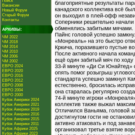
Поиск
благоприятные результаты пар
Вакансии
канадского коллектива всё бы
Новый Форум
Старый Форум
он выходил в плей-офф незави
Контакты
Соперники решительно начали в
обменялись забитыми мячами. 
АРХИВЫ:
Пайнс головой успешно замкнул
ЧМ 2022
«Монреаль» на это быстро отв
ЧМ 2018
ЧМ 2014
Кркича, поразившего пустые во
ЧМ 2010
После активного начала коман
ЧМ 2006
ещё один забитый мяч по ходу
ЧМ 2002
33-й минуте «Ди Си Юнайтед» 
ЕВРО 2024
ЕВРО 2020
опять помог розыгрыш углового
ЕВРО 2016
стандарта успешно замкнул Ка
ЕВРО 2012
естественно, бросилась исправ
ЕВРО 2008
ЕВРО 2004
она старалась регулярно создав
ЕВРО 2000
74-й минуте игроки «Монреаля»
Кубок Америки 2024
коллектив также выжал максим
Кубок Америки 2021
Кубок Америки 2019
Отличился Ваньяма, головой з
Кубок Америки 2016
достигнутом гости не останов
Кубок Америки 2015
активно атаковать и под занав
Кубок Америки 2011
Кубок Африки 2025
организовал третье взятие вор
Кубок Африки 2023