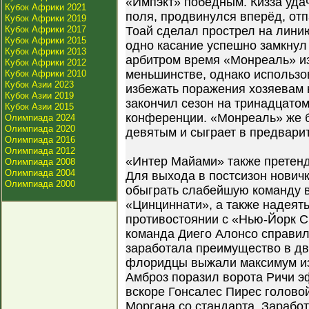
«Импэкт» победным. Кизза уда
Кубок Африки 2021
поля, продвинулся вперёд, отп
Кубок Африки 2019
Кубок Африки 2017
Тоай сделал прострел на лини
Кубок Африки 2015
одно касание успешно замкнул
Кубок Африки 2013
арбитром время «Монреаль» из
Кубок Африки 2012
меньшинстве, однако использо
Кубок Африки 2010
Кубок Азии 2023
избежать поражения хозяевам 
Кубок Азии 2019
закончил сезон на тринадцатом
Кубок Азии 2015
конференции. «Монреаль» же 
Олимпиада 2024
Олимпиада 2020
девятым и сыграет в предвари
Олимпиада 2016
Олимпиада 2012
«Интер Майами» также претенд
Олимпиада 2008
Олимпиада 2004
Для выхода в постсизон нович
Олимпиада 2000
обыграть слабейшую команду 
«Цинциннати», а также надеять
противостоянии с «Нью-Йорк С
команда Диего Алонсо справила
заработала преимущество в два
флоридцы выжали максимум из
Амброз поразил ворота Ричи 
вскоре Гонсалес Пирес голово
Моргана со стандарта. Зарабо