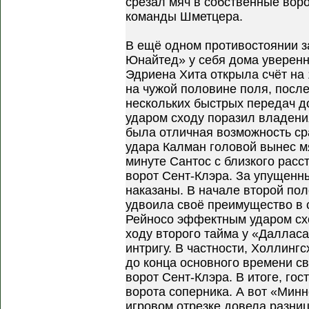
срезал мяч в собственные вор
команды Шметцера.
В ещё одном противостоянии 
Юнайтед» у себя дома уверен
Эдриена Хита открыла счёт на 
на чужой половине поля, посл
нескольких быстрых передач д
ударом сходу поразил владени
была отличная возможность сра
удара Калман головой вынес мя
минуте Сантос с близкого расс
ворот Сент-Клэра. За упущенн
наказаны. В начале второй по
удвоила своё преимущество в 
Рейносо эффектным ударом схо
ходу второго тайма у «Даллас
интригу. В частности, Холлингс
до конца основного времени с
ворот Сент-Клэра. В итоге, гос
ворота соперника. А вот «Мин
игровом отрезке довела разниц