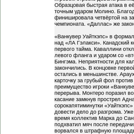
Образцовая быстрая атака в е
точным ударом Молино. Благод
финишировала четвёртой на за
чемпионата. «Даллас» же зако
«Ванкувер Уайткэпс» в формал
над «ЛА Гэлакси». Канадский к
первого тайма. Каваллини откл
левого фланга и ударом со «в
Бингэма. Неприятности для ка
закончились. В концовке перво
остались в меньшинстве. Арау
карточку за грубый фол против
преимущество игроки «Ванкуве
перерыва. Монтеро поразил во
касание замкнув прострел Адна
сорокапятиминутки «Уайткэпс»
довести дело до разгрома. Уж
время коллектив Марка до Сан
подхватил мяч после передачи
ворвался в штрафную площадь