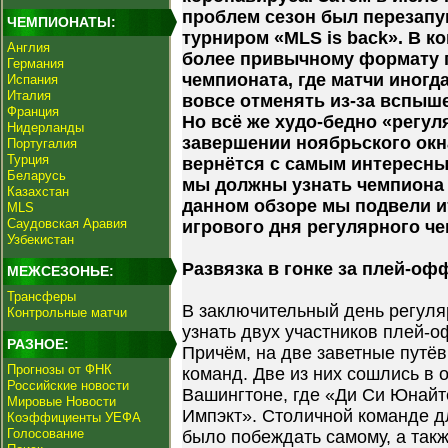
проблем сезон был перезапу
ЧЕМПИОНАТЫ:
турниром «MLS is back». В к
Англия
более привычному формату 
Германия
чемпионата, где матчи иногд
Испания
Италия
вовсе отменять из-за вспыше
Франция
Но всё же худо-бедно «регул
Нидерланды
завершении ноябрьского окн
Португалия
Турция
вернётся с самым интересны
Беларусь
мы должны узнать чемпиона 
Казахстан
данном обзоре мы подвели и
MLS
Саудовская Аравия
игрового дня регулярного че
Узбекистан
Развязка в гонке за плей-оф
МЕЖСЕЗОНЬЕ:
Трансферы
В заключительный день регуля
Контрольные матчи
узнать двух участников плей-
РАЗНОЕ:
Причём, на две заветные путёв
Прогнозы от ФНК
команд. Две из них сошлись в 
Российские новости
Вашингтоне, где «Ди Си Юнай
Мировые Новости
Импэкт». Столичной команде 
Коэффициенты УЕФА
Голосование
было побеждать самому, а так