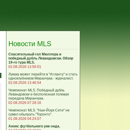
Новости MLS
Спасительный гол Мюллера и
победный дубль Левандовски. Обзор
19-го тура MLS.
02.08.2026 13:56:01
Лукаку может перейти в "Атланту" и стать
одноклубником Миранчука - журналист.
02.08.2026 13:46:54
Чемпионат MLS. Победный дубль
Левандовски и бесполезная голевая
передача Миранчука.
02.08.2026 07:28:16
Чемпионат MLS. "Нью-Йорк Сити" не
сумел обыграть "Торонто".
01.08.2026 04:24:07
Анонс футбольного уик-энда.