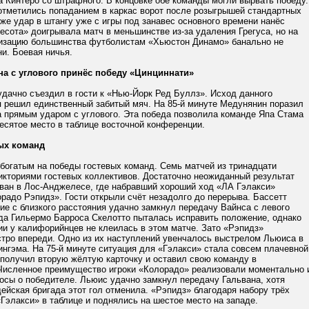
 Кинтеро со штрафного. В концовке обе команды могли вырвать победу.
 отметились попаданием в каркас ворот после розыгрышей стандартных
же удар в штангу уже с игры под занавес основного времени нанёс
сота» доигрывала матч в меньшинстве из-за удаления Грегуса, но на
изацию большинства футболистам «Хьюстон Динамо» банально не
и. Боевая ничья.
а с углового принёс победу «Цинциннати»
дачно съездил в гости к «Нью-Йорк Ред Буллз». Исход данного
я решил единственный забитый мяч. На 85-й минуте Медунянин поразил
а прямым ударом с углового. Эта победа позволила команде Япа Стама
есятое место в таблице восточной конференции.
ых команд
богатым на победы гостевых команд. Семь матчей из тринадцати
икториями гостевых коллективов. Достаточно неожиданный результат
ван в Лос-Анджелесе, где набравший хороший ход «ЛА Гэлакси»
радо Рэпидз». Гости открыли счёт незадолго до перерыва. Бассетт
ие с близкого расстояния удачно замкнул передачу Вайнса с левого
да Гильермо Барроса Скелотто пыталась исправить положение, однако
ии у калифорийнцев не клеилась в этом матче. Зато «Рэпидз»
стро впереди. Одно из их наступлений увенчалось выстрелом Льюиса в
ингэма. На 75-й минуте ситуация для «Гэлакси» стала совсем плачевной
 получил вторую жёлтую карточку и оставил свою команду в
Численное преимущество игроки «Колорадо» реализовали моментально 
осы о победителе. Льюис удачно замкнул передачу Гальвана, хотя
ейская бригада этот гол отменила. «Рэпидз» благодаря набору трёх
Гэлакси» в таблице и поднялись на шестое место на западе.