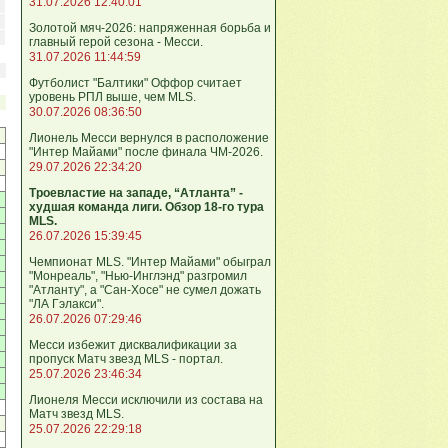
31.07.2026 12:40:01
Золотой мяч-2026: напряженная борьба и
главный герой сезона - Месси.
31.07.2026 11:44:59
Футболист "Балтики" Оффор считает
уровень РПЛ выше, чем MLS.
30.07.2026 08:36:50
Лионель Месси вернулся в расположение
"Интер Майами" после финала ЧМ-2026.
29.07.2026 22:34:20
Троевластие на западе, “Атланта” -
худшая команда лиги. Обзор 18-го тура
MLS.
26.07.2026 15:39:45
Чемпионат MLS. "Интер Майами" обыграл
"Монреаль", "Нью-Инглэнд" разгромил
"Атланту", а "Сан-Хосе" не сумел дожать
"ЛА Гэлакси".
26.07.2026 07:29:46
Месси избежит дисквалификации за
пропуск Матч звезд MLS - портал.
25.07.2026 23:46:34
Лионеля Месси исключили из состава на
Матч звезд MLS.
25.07.2026 22:29:18