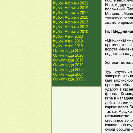
после выстрела
Кубок Африки 2021
И те, и другие
Кубок Африки 2019
положений. Так
Кубок Африки 2017
Молино. «Минне
Кубок Африки 2015
толковую реал
Кубок Африки 2013
хватило времен
Кубок Африки 2012
Гол Медунянин
Кубок Африки 2010
Кубок Азии 2023
«Цинциннати» у
Кубок Азии 2019
противостояни
Кубок Азии 2015
ворота Йенсен
Олимпиада 2024
подняться на д
Олимпиада 2020
Олимпиада 2016
Успехи гостев
Олимпиада 2012
Олимпиада 2008
Тур получился 
Олимпиада 2004
завершились в
Олимпиада 2000
был зафиксиро
проиграл «Коло
ударом в касан
фланга. Коман
игра в нападен
действовали о
каркас ворот Б
так как Араухо
меньшинстве. 
сняли все вопр
изначально суд
очков обошли «