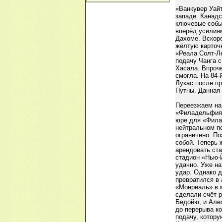
«Ванкувер Уай
западе. Канадс
ключевые событ
вперёд усилия
Дахоме. Вскор
жёлтую карточк
«Реала Солт-Л
подачу Чанга с
Хасала. Впроч
смогла. На 84
Лукас после пр
Путны. Данная 
Переезжаем на 
«Филадельфия 
юре для «Филад
нейтральном п
ограничено. П
собой. Теперь 
арендовать ст
стадион «Нью-
удачно. Уже на
удар. Однако 
превратился в 
«Монреаль» в 
сделали счёт 
Бедойю, и Алех
до перерыва к
подачу, котор