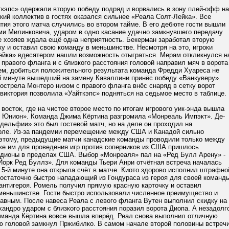
ткэпс» одержали вторую победу подряд и ворвались в зону плей-офф на
кий коллектив в гостях оказался сильнее «Реала Солт-Лейка». Все
ия этого матча случились во втором тайме. В его дебюте гости вышли
ми Милинковича, ударом в одно касание удачно замкнувшего передачу
е хозяев ждала ещё одна неприятность. Бекерман заработал вторую
у и оставил свою команду в меньшинстве. Несмотря на это, игроки
ейка» вдесятером нашли возможность отыграться. Мерам откликнулся н
 правого фланга и с близкого расстояния головой направил мяч в ворота
ем, добиться положительного результата команда Фредди Хуареса не
-й минуте вышедший на замену Каваллини принёс победу «Ванкуверу».
острела Монтеро низом с правого фланга внёс снаряд в сетку ворот
виктория позволила «Уайткэпс» подняться на седьмое место в таблице.
восток, где на чистое второе место по итогам игрового уик-энда вышла
Юнион». Команда Джима Кёртина разгромила «Монреаль Импэкт». Де-
ельфии» это был гостевой матч, но на деле он проходил на
оле. Из-за пандемии перемещение между США и Канадой сильно
оэтому, предыдущие матчи канадские команды проводили только между
же им для проведения игр против соперников из США пришлось
адионы в пределах США. Выбор «Монреаля» пал на «Ред Булл Арену» -
Йорк Ред Буллз». Для команды Тьери Анри отчётная встреча началась
 5-й минуте она открыла счёт в матче. Киото здорово исполнил штрафно
достаточно быстро нападающий из Гондураса из героя для своей команд
антигероя. Ромель получил прямую красную карточку и оставил
меньшинстве. Гости быстро использовали численное преимущество и
равным. После навеса Реала с левого фланга Вутен выполнил скидку на
андро ударом с близкого расстояния поразил ворота Диопа. А незадолг
оманда Кёртина вовсе вышла вперёд. Реал снова выполнил отличную
ую головой замкнул Пржибилко. В самом начале второй половины встреч