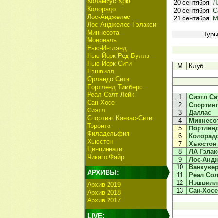
Коламбус Крю
20 сентября
Л
Колорадо
20 сентября
С
Лос-Анджелес
21 сентября
М
Лос-Анджелес Гэлакси
Миннесота
Тур
Монреаль
Нью-Инглэнд
Нью-Йорк Ред Буллз
Нью-Йорк Сити
М
Клуб
Нэшвилл
Орландо Сити
Портленд Тимберс
Реал Солт-Лейк
1
Сиэтл Са
Сан-Хосе
2
Спортинг
Сиэтл
3
Даллас
Спортинг Канзас-Сити
4
Миннесо
Торонто
5
Портлен
Филадельфия
6
Колорад
Хьюстон
7
Хьюстон
Цинциннати
8
ЛА Гэлак
Чикаго Файр
9
Лос-Анд
10
Ванкуве
АРХИВЫ:
11
Реал Сол
12
Нэшвилл
Архив 2019
13
Сан-Хосе
Архив 2018
Архив 2017
LIVE: