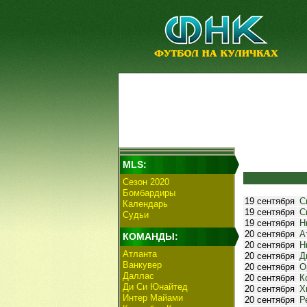
MLS:
Сезон 2020
Бомбардиры
19 сентября
С
Календарь
19 сентября
С
Судьи
19 сентября
Н
20 сентября
А
КОМАНДЫ:
20 сентября
Н
Атланта
20 сентября
Д
Ванкувер
20 сентября
О
Даллас
20 сентября
К
Ди Си Юнайтед
20 сентября
Х
Интер Майами
20 сентября
Р