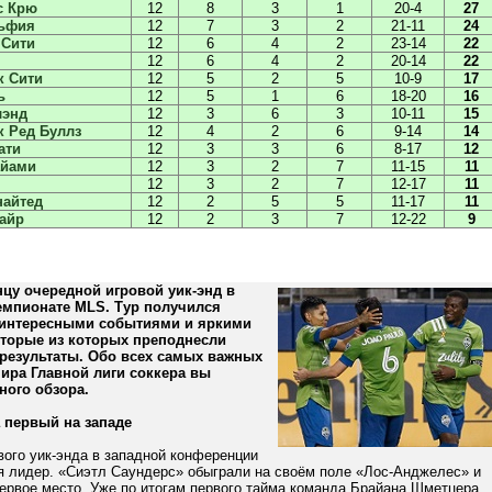
с Крю
12
8
3
1
20-4
27
ьфия
12
7
3
2
21-11
24
 Сити
12
6
4
2
23-14
22
12
6
4
2
20-14
22
к Сити
12
5
2
5
10-9
17
ь
12
5
1
6
18-20
16
лэнд
12
3
6
3
10-11
15
 Ред Буллз
12
4
2
6
9-14
14
ати
12
3
3
6
8-17
12
айами
12
3
2
7
11-15
11
12
3
2
7
12-17
11
найтед
12
2
5
5
11-17
11
айр
12
2
3
7
12-22
9
цу очередной игровой уик-энд в
емпионате MLS. Тур получился
интересными событиями и яркими
оторые из которых преподнесли
результаты. Обо всех самых важных
ира Главной лиги соккера вы
нного обзора.
 первый на западе
вого уик-энда в западной конференции
я лидер. «Сиэтл Саундерс» обыграли на своём поле «Лос-Анджелес» и
ервое место. Уже по итогам первого тайма команда Брайана Шметцера