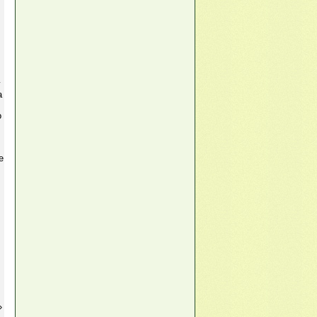
у
а
о
е
»