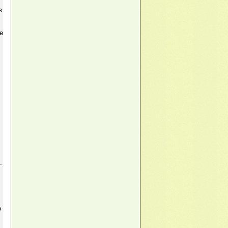
в
е
.
о