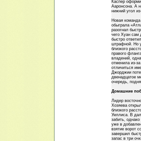
Каспер оформил
Ааронсона. А н
нижний угол и
Новая команда
обыграла «Атл
разогнал быстр
чего Хуан сам 
быстро ответил
штрафной. Но 
близкого расст
правого фланга
владений, одна
отменила из-з
отличиться име
Джорджии поте
двенадцатое м
очередь, подня
Домашние поб
Лидер восточн
Хозяева открыл
близкого расст
Уиллиса. В да
забить, однако
уже в добавле
взятие ворот 
завершил быст
запас в три о