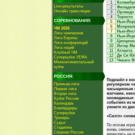
1
Коламбу
Live-результаты
2
Филадел
Онлайн трансляции
3
Орландо
4
Торонто
СОРЕВНОВАНИЯ:
5
Нью-Йор
6
Монреал
ЧМ 2026
7
Нью-Инг
Лига чемпионов
8
Нью-Йорк
Лига Европы
9
Цинцинн
Лига конференций
10
Интер М
Лига наций
11
Атланта
Клубный ЧМ
12
Ди Си Ю
Суперкубок УЕФА
13
Чикаго Ф
Межконтинентальный
кубок
РОССИЯ:
Подошёл к кон
Премьер-лига
регулярном ч
Первая лига
насыщенным 
матчами, нек
Вторая лига
неожиданные 
Кубок России
событиях из м
Календарь
узнаете из да
Бомбардиры
Суперкубок
«Сиэтл» снова
Тренеры
Судьи
По итогам игро
Стадионы
вновь сменилс
Сборная России
вернулись на п