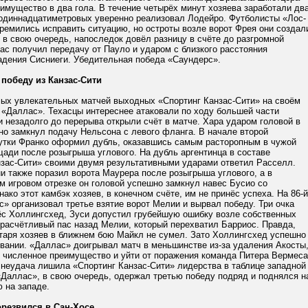
имущество в два гола. В течение четырёх минут хозяева заработали дв
 одиннадцатиметровых уверенно реализовал Лодейро. Футболисты «Лос-
ремились исправить ситуацию, но остроты возле ворот Фрея они создал
 в свою очередь, напоследок довёл разницу в счёте до разгромной
ас получил передачу от Пауло и ударом с близкого расстояния
адения Сисниеги. Убедительная победа «Саундерс».
 победу из Канзас-Сити
мых увлекательных матчей выходных «Спортинг Канзас-Сити» на своём
 «Даллас». Техасцы интереснее атаковали по ходу большей части
и незадолго до перерыва открыли счёт в матче. Хара ударом головой в
но замкнул подачу Нельсона с левого фланга. В начале второй
утки Франко оформил дубль, оказавшись самым расторопным в чужой
ади после розыгрыша углового. На дубль аргентинца в составе
нзас-Сити» своими двумя результативными ударами ответил Расселл.
 также поразил ворота Маурера после розыгрыша углового, а в
 игровом отрезке он головой успешно замкнул навес Бусио со
ако этот камбэк хозяев, в конечном счёте, им не принёс успеха. На 86-й
» организовал третье взятие ворот Мелии и вырвал победу. Три очка
ёс Холлингсхед, Зуси допустил грубейшую ошибку возле собственных
ерасчётливый пас назад Мелии, который перехватил Барриос. Правда,
атаря хозяев в ближнем бою Майкл не сумел. Зато Холлингсхед успешно
вании. «Даллас» доигрывал матч в меньшинстве из-за удаления Акосты
ь численное преимущество и уйти от поражения команда Питера Вермеса
 неудача лишила «Спортинг Канзас-Сити» лидерства в таблице западной
«Даллас», в свою очередь, одержал третью победу подряд и поднялся н
 на западе.
резвился в Сан-Хосе