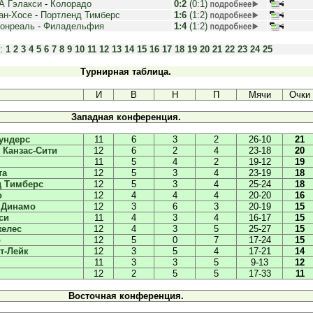
А Гэлакси
-
Колорадо
0:2
(0:1)
ан-Хосе
-
Портленд Тимберс
1:6
(1:2)
онреаль
-
Филадельфия
1:4
(1:2)
ы:
1
2
3
4
5
6
7
8
9
10
11
12
13
14
15
16
17
18
19
20
21
22
23
24
25
Турнирная таблица.
И
В
Н
П
Мячи
Очки
Западная конференция.
ундерс
11
6
3
2
26-10
21
 Канзас-Сити
12
6
2
4
23-18
20
11
5
4
2
19-12
19
та
12
5
3
4
23-19
18
д Тимберс
12
5
3
4
25-24
18
о
12
4
4
4
20-20
16
 Динамо
12
3
6
3
20-19
15
си
11
4
3
4
16-17
15
желес
12
4
3
5
25-27
15
р
12
5
0
7
17-24
15
т-Лейк
12
3
5
4
17-21
14
11
3
3
5
9-13
12
12
2
5
5
17-33
11
Восточная конференция.