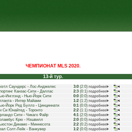
ЧЕМПИОНАТ MLS 2020.
13-й тур.
иэтл Саундерс
-
Лос-Анджелес
3:0
(2:0)
портинг Канзас-Сити
-
Даллас
2:3
(0:1)
ью-Инглэнд
-
Нью-Йорк Сити
0:0
(0:0)
тланта
-
Интер Майами
1:2
(1:2)
ью-Йорк Ред Буллз
-
Цинциннати
0:1
(0:0)
и Си Юнайтед
-
Торонто
2:2
(1:1)
рландо Сити
-
Чикаго Файр
4:1
(2:0)
оламбус Крю
-
Нэшвилл
2:0
(0:0)
ьюстон Динамо
-
Миннесота
2:2
(0:2)
еал Солт-Лейк
-
Ванкувер
1:2
(0:0)