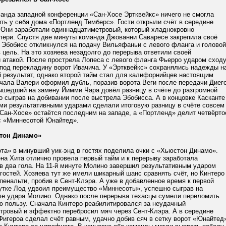
анда западной конференции «Сан-Хосе Эртквейкс» ничего не смогла
ть у себя дома «Портленд Тимберс». Гости открыли счёт в середине
. Они заработали одиннадцатиметровый, который хладнокровно
лери. Спустя две минуты команда Джованни Саваресе закрепила своё
 Эбобисс откликнулся на подачу Вильяфаньи с левого фланга и головой
 цель. На это хозяева незадолго до перерыва ответили своей
 атакой. После прострела Лопеса с левого фланга Фьерро ударом сход
 под перекладину ворот Ивачича. У «Эртквейкс» сохранялись надежды н
 результат, однако второй тайм стал для калифорнийцев настоящим
чала Валери оформил дубль, поразив ворота Веги после передачи Диег
ышедший на замену Йимми Чара довёл разницу в счёте до разгромной
о сыграв на добивании после выстрела Эбобисса. А в концовке Касканте
ими результативными ударами сделали итоговую разницу в счёте совсем
Сан-Хосе» остаётся последним на западе, а «Портленд» делит четвёрто
 с «Миннесотой Юнайтед».
тон Динамо»
та» в минувший уик-энд в гостях поделила очки с «Хьюстон Динамо».
на Хита отлично провела первый тайм и к перерыву заработала
в два гола. На 11-й минуте Молино завершил результативным ударом
гостей. Хозяева тут же имели шикарный шанс сравнять счёт, но Кинтеро
пенальти, пробив в Сент-Клэра. А уже в добавленное время к первой
утке Лод удвоил преимущество «Миннесоты», успешно сыграв на
ле удара Молино. Однако после перерыва техасцы сумели переломить
ю пользу. Сначала Кинтеро реабилитировался за неудачный
тровый и эффектно перебросил мяч через Сент-Клэра. А в середине
Фигероа сделал счёт равным, удачно добив сяч в сетку ворот «Юнайтед