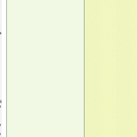
а
й
ы
о
и