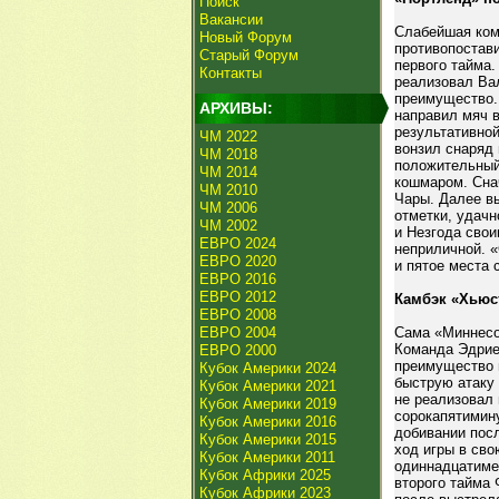
Поиск
Вакансии
Слабейшая ком
Новый Форум
противопостави
Старый Форум
первого тайма
Контакты
реализовал Ва
преимущество.
АРХИВЫ:
направил мяч в
результативной
ЧМ 2022
вонзил снаряд
ЧМ 2018
положительный
ЧМ 2014
кошмаром. Сна
ЧМ 2010
Чары. Далее в
ЧМ 2006
отметки, удачн
ЧМ 2002
и Незгода сво
ЕВРО 2024
неприличной. «
ЕВРО 2020
и пятое места
ЕВРО 2016
ЕВРО 2012
Камбэк «Хьюс
ЕВРО 2008
ЕВРО 2004
Сама «Миннесо
Команда Эдрие
ЕВРО 2000
преимущество 
Кубок Америки 2024
быструю атаку 
Кубок Америки 2021
не реализовал 
Кубок Америки 2019
сорокапятимин
Кубок Америки 2016
добивании пос
Кубок Америки 2015
ход игры в сво
Кубок Америки 2011
одиннадцатиме
Кубок Африки 2025
второго тайма 
Кубок Африки 2023