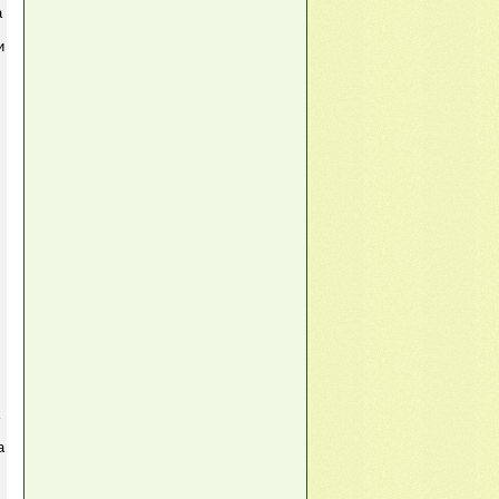
а
и
,
а