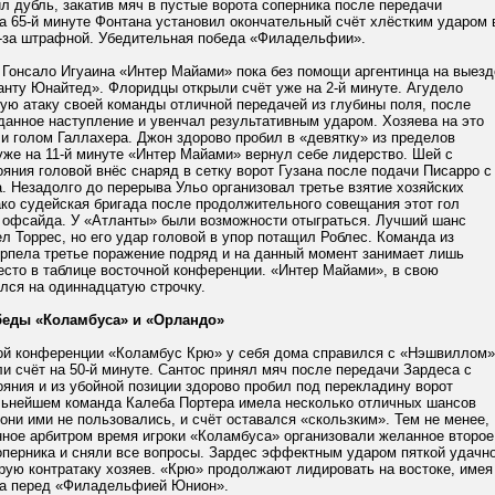
 дубль, закатив мяч в пустые ворота соперника после передачи
а 65-й минуте Фонтана установил окончательный счёт хлёстким ударом 
з-за штрафной. Убедительная победа «Филадельфии».
 Гонсало Игуаина «Интер Майами» пока без помощи аргентинца на выезд
анту Юнайтед». Флоридцы открыли счёт уже на 2-й минуте. Агудело
ую атаку своей команды отличной передачей из глубины поля, после
данное наступление и увенчал результативным ударом. Хозяева на это
и голом Галлахера. Джон здорово пробил в «девятку» из пределов
уже на 11-й минуте «Интер Майами» вернул себе лидерство. Шей с
ояния головой внёс снаряд в сетку ворот Гузана после подачи Писарро с
. Незадолго до перерыва Ульо организовал третье взятие хозяйских
ко судейская бригада после продолжительного совещания этот гол
а офсайда. У «Атланты» были возможности отыграться. Лучший шанс
л Торрес, но его удар головой в упор потащил Роблес. Команда из
рпела третье поражение подряд и на данный момент занимает лишь
есто в таблице восточной конференции. «Интер Майами», в свою
лся на одиннадцатую строчку.
еды «Коламбуса» и «Орландо»
ой конференции «Коламбус Крю» у себя дома справился с «Нэшвиллом»
и счёт на 50-й минуте. Сантос принял мяч после передачи Зардеса с
ояния и из убойной позиции здорово пробил под перекладину ворот
льнейшем команда Калеба Портера имела несколько отличных шансов
 они ими не пользовались, и счёт оставался «скользким». Тем не менее,
нное арбитром время игроки «Коламбуса» организовали желанное второе
соперника и сняли все вопросы. Зардес эффектным ударом пяткой удачн
рую контратаку хозяев. «Крю» продолжают лидировать на востоке, имея
чка перед «Филадельфией Юнион».