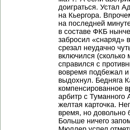
доиграться. Устал А
на Кьергора. Впроче
на последней минуте
в составе ФКБ нынче
забросил «снаряд» в
срезал неудачно чут
включился (сколько 
справился с противн
вовремя подбежал и 
выдохнул. Бедняга К
компенсированное в
арбитр с Туманного 
желтая карточка. Не
время, но довольно 
Больше ничего запом
Мюллер успел отмет