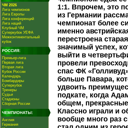
ЧМ 2026
1:1. Впрочем, это 
Лига чемпионов
из Германии рассма
Лига Европы
Лига конференций
чемпионат более с
Лига наций
Клубный ЧМ
именно австрийская 
Суперкубок УЕФА
Межконтинентальный
перестроена старая 
кубок
значимый успех, ко
РОССИЯ:
выйти в четвертьф
Премьер-лига
провели превосход
Первая лига
Вторая лига
спас ФК «Голливуд»
Кубок России
Календарь
больше Павара, кот
Бомбардиры
Суперкубок
удвоить преимущес
Тренеры
подкате, когда Ада
Судьи
Стадионы
общем, прекрасные 
Сборная России
Классно играли и о
ЧЕМПИОНАТЫ:
вообще много раз 
Англия
Германия
стал одним из геро