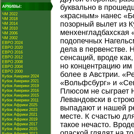
буквально в прошед
АРХИВЫ:
ЧМ 2022
«красным» нанес «Б
ЧМ 2018
позорный вылет из К
ЧМ 2014
ЧМ 2010
менхенгладбахская «
ЧМ 2006
ЧМ 2002
подопечных Нагельсм
ЕВРО 2024
ЕВРО 2020
дела в первенстве. 
ЕВРО 2016
сенсаций, вроде как
ЕВРО 2012
ЕВРО 2008
но концентрацию им
ЕВРО 2004
ЕВРО 2000
более в Австрии. «Р
Кубок Америки 2024
Кубок Америки 2021
«Вольфсбург» и «Сев
Кубок Америки 2019
Плюсом не сыграет Н
Кубок Америки 2016
Кубок Америки 2015
Левандовски в строю,
Кубок Америки 2011
Кубок Африки 2025
выпадают и нашей ре
Кубок Африки 2023
Кубок Африки 2021
месте. К счастью дл
Кубок Африки 2019
такое нечасто. Вроде
Кубок Африки 2017
Кубок Африки 2015
опаской глядят на то
Кубок Африки 2013