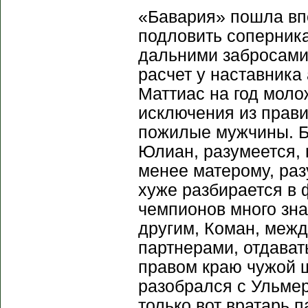
«Бавария» пошла впе
подловить соперника
дальними забросами,
расчет у наставника
Маттиас на год моло
исключения из прави
пожилые мужчины. Би
Юлиан, разумеется, 
менее матерому, раз
хуже разбирается в 
чемпионов много знач
другим, Коман, межд
партнерами, отдават
правом краю чужой 
разобрался с Ульмер
только вот вратарь 