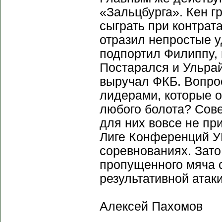
«Зальцбурга». Кен г
сыграть при контрат
отразил непростые у
подпортил Филиппу, 
Постарался и Ульрай
выручал ФКБ. Вопрос
лидерами, которые о
любого болота? Сов
для них вовсе не пр
Лиге Конференций У
соревнованиях. Зато
пропущенного мяча с
результативной атак
Алексей Пахомов