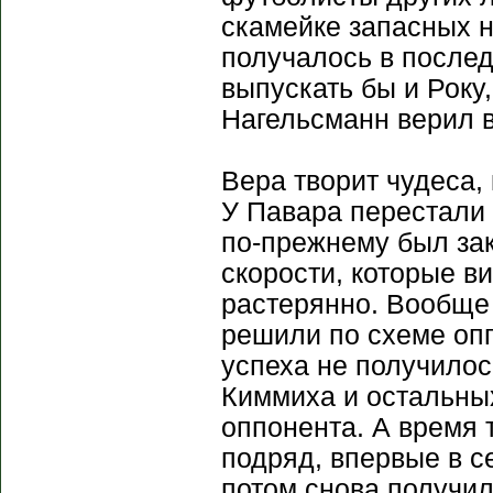
скамейке запасных на
получалось в послед
выпускать бы и Року
Нагельсманн верил в
Вера творит чудеса, 
У Павара перестали 
по-прежнему был за
скорости, которые в
растерянно. Вообще 
решили по схеме опп
успеха не получилос
Киммиха и остальных
оппонента. А время 
подряд, впервые в с
потом снова получил