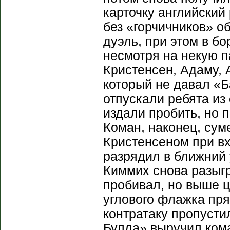
карточку английский
без «горчичников» о
дуэль, при этом в б
несмотря на некую п
Кристенсен, Адаму, 
который не давал «Б
отпускали ребята из
издали пробить, но 
Коман, наконец, сум
Кристенсеном при вх
разрядил в ближний 
Киммих снова разыгр
пробивал, но выше ц
углового флажка пря
контратаку пропустил
Булла» выручил коман