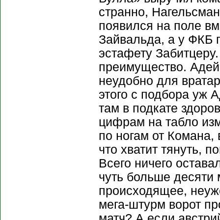
странно, Нагельсман
появился на поле вм
Зайвальда, а у ФКБ 
эстафету Забитцеру. 
преимущество. Адей
неудобно для вратар
этого с подбора уж 
там в подкате здоро
цифрам на табло изм
по ногам от Комана,
что хватит тянуть, 
Всего ничего остава
чуть больше десяти 
происходящее, неуж
мега-штурм ворот п
матч? А если австри