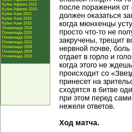
Кубок Африки 2012
после поражения от 
Кубок Африки 2010
Кубок Азии 2023
должен оказаться за
Кубок Азии 2019
когда мюнхенцы усту
Кубок Азии 2015
Олимпиада 2024
просто что-то не пол
Олимпиада 2020
Олимпиада 2016
закручены, трещит в
Олимпиада 2012
Олимпиада 2008
нервной почве, боль
Олимпиада 2004
отдает в горло и гол
Олимпиада 2000
когда этого не ждешь
происходит со «Звез
принесет на зритель
сходятся в битве оди
при этом перед сами
нежели ответов.
Ход матча.