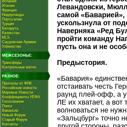
Испания
Левандовски, Мюлле
Италия
Франция
самой «Баварией»,
Нидерланды
Португалия
ускользнула от по
Турция
Беларусь
Наверняка «Ред Бул
Казахстан
пройти команду На
MLS
Саудовская Аравия
пусть она и не осо
Узбекистан
МЕЖСЕЗОНЬЕ:
Предыстория.
Трансферы
Контрольные матчи
РАЗНОЕ:
«Бавария» единствен
Прогнозы от ФНК
отстаивать честь Ге
Российские новости
Мировые Новости
раунд плей-офф, а у
Коэффициенты УЕФА
ЛЕ их хватает, а вот
Голосование
Поиск
волноваться не нужн
Вакансии
Новый Форум
«Зальцбург» точно н
Старый Форум
Контакты
другой стороны, раз