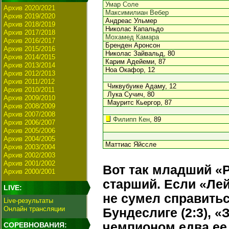
Умар Соле
Архив 2020/2021
Максимилиан Вебер
Архив 2019/2020
Андреас Ульмер
Архив 2018/2019
Николас Капальдо
Архив 2017/2018
Мохамед Камара
Архив 2016/2017
Бренден Аронсон
Архив 2015/2016
Николас Зайвальд, 80
Архив 2014/2015
Карим Адейеми, 87
Архив 2013/2014
Ноа Окафор, 12
Архив 2012/2013
Архив 2011/2012
Чиквубуике Адаму, 12
Архив 2010/2011
Лука Сучич, 80
Архив 2009/2010
Мауритс Кьергор, 87
Архив 2008/2009
Архив 2007/2008
Филипп Кен
, 89
Архив 2006/2007
Архив 2005/2006
Архив 2004/2005
Маттиас Яйссле
Архив 2003/2004
Архив 2002/2003
Архив 2001/2002
Вот так младший «
Архив 2000/2001
старший. Если «Ле
LIVE:
не сумел справитьс
Live-результаты
Онлайн трансляции
Бундеслиге (2:3), «
чемпионом едва ее 
СОРЕВНОВАНИЯ: