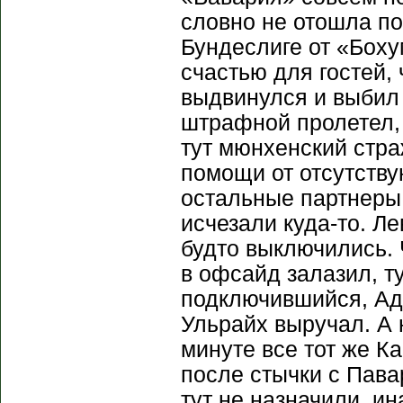
словно не отошла п
Бундеслиге от «Боху
счастью для гостей,
выдвинулся и выбил
штрафной пролетел, 
тут мюнхенский стра
помощи от отсутству
остальные партнеры 
исчезали куда-то. Л
будто выключились. 
в офсайд залазил, т
подключившийся, Ад
Ульрайх выручал. А 
минуте все тот же К
после стычки с Пав
тут не назначили, и