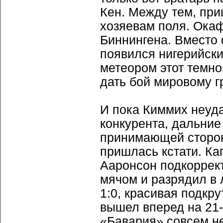
Кен. Между тем, пр
хозяевам поля. Ока
Биннингена. Вместо
появился нигерийски
метеором этот темно
дать бой мировому г
И пока Киммих неуда
конкурента, дальние
принимающей сторон
пришлась кстати. Ка
Ааронсон подкоррек
мячом и разрядил в 
1:0, красивая подкру
вышел вперед на 21-
«Бавария» совсем не