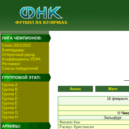
ЛИГА ЧЕМПИОНОВ:
Сезон 2021/2022
Бомбардиры
Отборочный раунд
Коэффициенты УЕФА
Регламент
Список победителей
ГРУППОВОЙ ЭТАП:
Группа А
Анонс
Матч
Группа В
Группа C
Группа D
16 февраля
Группа E
Группа F
Группа G
Чик
Группа H
Зальцбург
Филипп Кен
АРХИВЫ:
Расмус Кристенсен