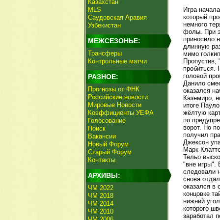
Казахстан
MLS
Игра начала
который про
Саудовская Аравия
немного тер
Узбекистан
фолы. При э
приносило н
МЕЖСЕЗОНЬЕ:
длинную раз
Трансферы
мимо голкип
Контрольные матчи
Пропустив, 
пробиться. 
головой про
РАЗНОЕ:
Данило смес
Прогнозы от ФНК
оказался на
Российские новости
Каземиро, н
Мировые Новости
итоге Пауло
Коэффициенты УЕФА
жёлтую карт
по предупре
Голосование
ворот. Но п
Поиск
получил пра
Вакансии
Джексон упа
Новый Форум
Марк Клатте
Старый Форум
Тельо выско
Контакты
"вне игры".
следовали н
АРХИВЫ:
снова отдал
оказался в 
ЧМ 2022
концовке та
ЧМ 2018
нижний угол
ЧМ 2014
которого шв
ЧМ 2010
заработал п
ЧМ 2006