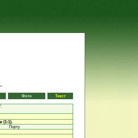
Фото
Текст
".
 (1:1).
Порту