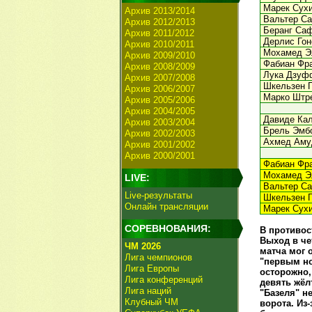
Марек Сух
Архив 2013/2014
Вальтер С
Архив 2012/2013
Беранг Са
Архив 2011/2012
Дерлис Гон
Архив 2010/2011
Мохамед Э
Архив 2009/2010
Фабиан Фр
Архив 2008/2009
Лука Дзуф
Архив 2007/2008
Шкельзен Г
Архив 2006/2007
Марко Штре
Архив 2005/2006
Архив 2004/2005
Давиде Кал
Архив 2003/2004
Брель Эмбо
Архив 2002/2003
Ахмед Аму
Архив 2001/2002
Архив 2000/2001
Фабиан Фра
Мохамед Э
LIVE:
Вальтер Са
Live-результаты
Шкельзен Г
Онлайн трансляции
Марек Сухи
СОРЕВНОВАНИЯ:
В противос
Выход в че
ЧМ 2026
матча мог 
Лига чемпионов
"первым но
Лига Европы
осторожно,
Лига конференций
девять жёл
Лига наций
"Базеля" н
Клубный ЧМ
ворота. Из