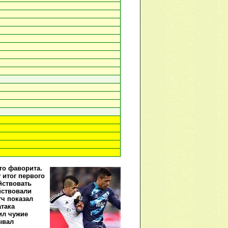
го фаворита.
 итог первого
йствовать
йствовали
тч показал
атака
ил чужие
ывал