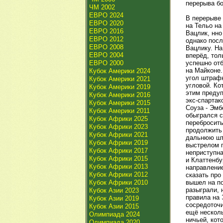
перерыва бо
ЧМ 2002
ЕВРО 2024
В перерыве 
ЕВРО 2020
на Тельо на
ЕВРО 2016
Вацлик, нно
ЕВРО 2012
однако посл
ЕВРО 2008
Вацлику. На
ЕВРО 2004
вперёд, тол
ЕВРО 2000
успешно отб
на Майконе.
Кубок Америки 2024
угол штрафн
Кубок Америки 2021
угловой. Ко
Кубок Америки 2019
этим предуп
Кубок Америки 2016
экс-спартак
Кубок Америки 2015
Соуза - Эмб
Кубок Америки 2011
обыгрался с
Кубок Африки 2025
перебросить
Кубок Африки 2023
продолжить 
Кубок Африки 2021
дальнюю шта
Кубок Африки 2019
выстрелом п
Кубок Африки 2017
неприступна
Кубок Африки 2015
и Клаттенбу
Кубок Африки 2013
направление
Кубок Африки 2012
сказать про
Кубок Африки 2010
вышел на по
разыграли, 
Кубок Азии 2023
правила на 
Кубок Азии 2019
сосредоточи
Кубок Азии 2015
ещё несколь
Олимпиада 2024
ничьей, кот
Олимпиада 2020