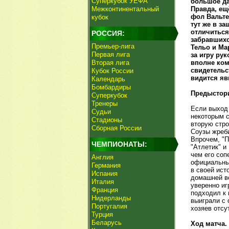
Суперкубок УЕФА
большое да
Межконтинентальный
Правда, ещ
фол Вальте
кубок
тут же в з
отличиться,
РОССИЯ:
забравшихс
Премьер-лига
Тельо и Ма
Первая лига
за игру ру
Вторая лига
вполне ком
свидетельст
Кубок России
видится яв
Календарь
Бомбардиры
Предыстор
Суперкубок
Тренеры
Если выход 
Судьи
некоторым с
Стадионы
вторую стро
Сборная России
Соузы жреби
Впрочем, "П
ЧЕМПИОНАТЫ:
"Атлетик" и
чем его соп
Англия
официальные
Германия
в своей ист
Испания
домашней вс
Италия
уверенно иг
Франция
подходил к 
Нидерланды
выиграли с 
Португалия
хозяев отс
Турция
Беларусь
Ход матча.