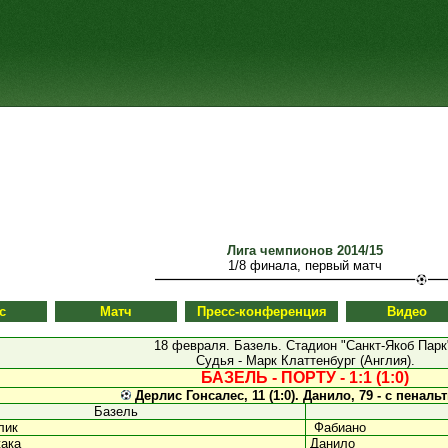
Лига чемпионов 2014/15
1/8 финала, первый матч
с
Матч
Пресс-конференция
Видео
18 февраля. Базель. Стадион "Санкт-Якоб Парк
Судья - Марк Клаттенбург (Англия).
БАЗЕЛЬ - ПОРТУ - 1:1 (1:0)
Дерлис Гонсалес, 11 (1:0).
Данило, 79 - с пенальти
Базель
лик
Фабиано
ака
Данило