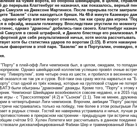
вление на чужие ворота, но оборона швейцарцев, в целом, справля
ё до перерыва Клаттенбург не назначил, как показалось, верный пен
ра Самуэля на Джексоне Мартинесе. После перерыва гости заиграли
ащите "Базеля" стали находиться бреши. На 48-й минуте Каземиро да
 однако арбитр взятие ворот отменил, так как сразу два игрока "Пор
я в офсайд, мешали голкиперу. Впоследствии упустили по моменту
ртинес, однако "драконы" добились-таки своего. Клаттенбург назна
кой Самуэля в своей штрафной, и Данило блестяще его реализовал.
фортной для себя результативной ничьи, хотя могла рассчитывать 
вует хотя бы статистика ударов по воротам (1:15). В итоге наканун
ным фаворитом в этой паре. "Базелю" же в Португалии, очевидно, п
ия.
"Порту" в плей-офф Лиги чемпионов был, в целом, ожидаем, то попадан
юрпризом. Однако швейцарский коллектив успешно провёл очные встреч
чку "Ливерпулем", взяв четыре очка из шести, и пробился в весеннюю 
й оказался не так уж и суров. Всё-таки она сразу могла нарваться на "
орту" стал одной из трёх команд, которые на групповой стадии не потер
 БАТЭ были обыграны "драконами" дважды. Кроме того, "Порту" к этому
ерник. Чемпионат Швейцарии возобновился совсем недавно, и в 2015 го
 игры - с "Грассхоппером" (4:2) и "Сьоном" (1:1). Тем не менее, друж
ории в четвертьфинал Лиги чемпионов. Впрочем, амбиции "Порту" распр
трече настраивались только на победу, тем более в этом розыгрыше Ли
рает в родных стенах. Гостей же наверняка устраивала и ничья, лучше р
противостоянию в прекрасном настроении - предыдущие три встречи на
общим счётом 9:0. Хулен Лопетеги мог рассчитывать в данном поединке 
утствовали дисквалифицированный Фабиан Шер и травмированный Иван 