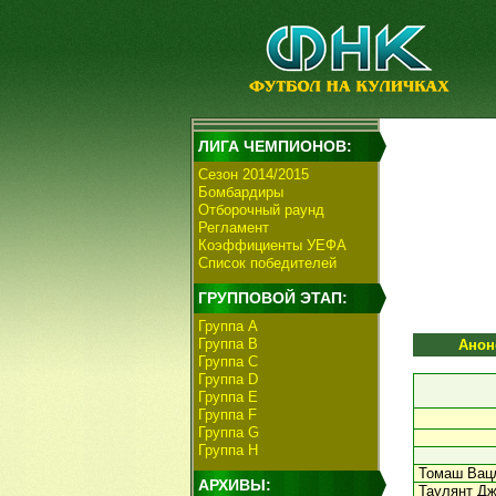
ЛИГА ЧЕМПИОНОВ:
Сезон 2014/2015
Бомбардиры
Отборочный раунд
Регламент
Коэффициенты УЕФА
Список победителей
ГРУППОВОЙ ЭТАП:
Группа А
Группа В
Анон
Группа C
Группа D
Группа E
Группа F
Группа G
Группа H
Томаш Вац
АРХИВЫ:
Таулянт Дж