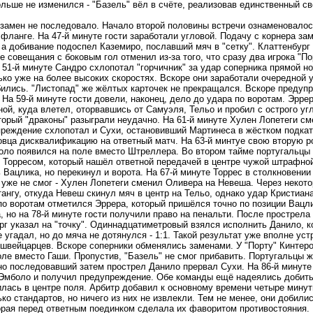
льше не изменился - "Базель" вёл в счёте, реализовав единственный св
замен не последовало. Начало второй половины встречи ознаменовалос
 фланге. На 47-й минуте гости заработали угловой. Подачу с корнера за
 а добивание подоспел Каземиро, пославший мяч в "сетку". Клаттенбург 
е совещания с боковым гол отменил из-за того, что сразу два игрока "
 51-й минуте Сандро схлопотал "горчичник" за удар соперника прямой н
ько уже на более высоких скоростях. Вскоре они заработали очередной у
ились. "Листопад" же жёлтых карточек не прекращался. Вскоре предуп
 На 59-й минуте гости довели, наконец, дело до удара по воротам. Эрре
ой, куда влетел, оторвавшись от Самуэля, Тельо и пробил с острого уг
торый "драконы" разыграли неудачно. На 61-й минуте Хулен Лопетеги с
реждение схлопотал и Сухи, остановивший Мартинеса в жёстком подкат
овца дисквалификацию на ответный матч. На 63-й минтуе свою вторую р
оло появился на поле вместо Штреллера. Во втором тайме португальцы 
 Торресом, который нашёл ответной передачей в центре чужой штрафной
 Вацлика, но перекинул и ворота. На 67-й минуте Торрес в столкновении
уже не смог - Хулен Лопетеги сменил Оливера на Невеша. Через некот
нгу, откуда Невеш скинул мяч в центр на Тельо, однако удар Кристиана
о воротам отметился Эррера, который пришёлся точно по позиции Вацли
, но на 78-й минуте гости получили право на пенальти. После прострел
рг указал на "точку". Одиннадцатиметровый взялся исполнить Данило, к
 угадал, но до мяча не дотянулся - 1:1. Такой результат уже вполне уст
 швейцарцев. Вскоре соперники обменялись заменами. У "Порту" Кинтеро
ле вместо Гаши. Пропустив, "Базель" не смог прибавить. Португальцы ж
но последовавший затем прострел Данило прервал Сухи. На 86-й минуте
Эмболо и получил предупреждение. Обе команды ещё надеялись добитьс
лась в центре поля. Арбитр добавил к основному времени четыре минуты
ко стандартов, но ничего из них не извлекли. Тем не менее, они добил
орая перед ответным поединком сделала их фаворитом противостояния.