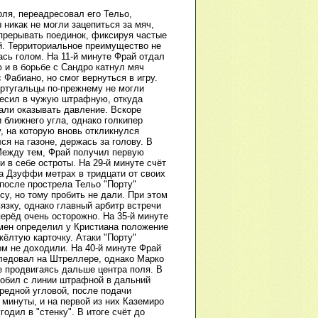
оля, переадресовал его Тельо,
никак не могли зацепиться за мяч,
 прерывать поединок, фиксируя частые
й. Территориальное преимущество не
ась голом. На 11-й минуте Фрай отдал
и в борьбе с Сандро катнул мяч
 Фабиано, но смог вернуться в игру.
ортугальцы по-прежнему не могли
авесил в чужую штрафную, откуда
жали оказывать давление. Вскоре
 ближнего угла, однако голкипер
, на которую вновь откликнулся
ся на газоне, держась за голову. В
 Между тем, Фрай получил первую
 в себе остроты. На 29-й минуте счёт
на Дзуффи метрах в тридцати от своих
 после прострела Тельо "Порту"
су, но тому пробить не дали. При этом
язку, однако главный арбитр встречи
ерёд очень осторожно. На 35-й минуте
смен определил у Кристиана положение
жёлтую карточку. Атаки "Порту"
м не доходили. На 40-й минуте Фрай
следовал на Штреллере, однако Марко
не продвигаясь дальше центра поля. В
робил с линии штрафной в дальний
ередной угловой, после подачи
 минуты, и на первой из них Каземиро
одил в "стенку". В итоге счёт до