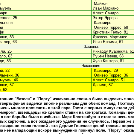
и
Майкон
амуэль
Иван Маркано
фари
Алекс Сандро
салес, 25
Эктор Эррера
льнени
Каземиро
ай
Оливер Торрес, 68
фи
Кристиан Тельо, 81
аши, 83
Джексон Мартинес
ллер, 63
Ясин Браими, 61
Замены:
ла, 25
Рикарду Куарежма, 61
ло, 63
Рубен Невеш, 68
ди, 83
Хуан Кинтеро, 81
Наказания:
й, 22
Каземиро, 29
льнени, 36
Оливер Торрес, 36
муэль, 46
Алекс Сандро, 51
аши, 57
Данило, 87
, 62
тоянии "Базеля" и "Порту" изначально сложно было выделить явно
твертьфинал виделся вполне реальным для обеих команд. Поэтому
очень многое прояснить в этой паре. Гости с первых минут стали де
мером", швейцарцы же сделали ставки на контратаки. Команды де
 а вот борьбы было в избытке. Марк Клаттенбург в итоге за весь ма
тых карточек, а вот ожидаемого удаления не случилось. Первая же 
еожиданно стала голевой - это Дерлис Гонсалес ценой травмы пораз
-за неё нападающий вскоре вынужденно покинул поле. "Порту" оказ