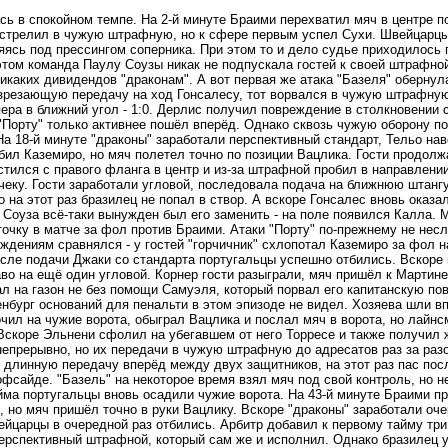
сь в спокойном темпе. На 2-й минуте Браими перехватил мяч в центре п
стрелил в чужую штрафную, но к сфере первым успел Сухи. Швейцарцы 
яясь под прессингом соперника. При этом то и дело судье приходилось
том команда Паулу Соузы никак не подпускала гостей к своей штрафно
икаких дивидендов "драконам". А вот первая же атака "Базеля" обернул
резающую передачу на ход Гонсалесу, тот ворвался в чужую штрафную 
ера в ближний угол - 1:0. Дерлис получил повреждение в столкновении с
"Порту" только активнее пошёл вперёд. Однако сквозь чужую оборону п
На 18-й минуте "драконы" заработали перспективный стандарт, Тельо н
бил Каземиро, но мяч полетел точно по позиции Вацлика. Гости продол
тился с правого фланга в центр и из-за штрафной пробил в направлении
чеку. Гости заработали угловой, последовала подача на ближнюю штангу
о на этот раз бразилец не попал в створ. А вскоре Гонсалес вновь оказал
 Соуза всё-таки вынужден был его заменить - на поле появился Калла.
очку в матче за фол против Браими. Атаки "Порту" по-прежнему не несли
ждениям сравнялся - у гостей "горчичник" схлопотал Каземиро за фол 
осле подачи Джаки со стандарта португальцы успешно отбились. Вскоре
во на ещё один угловой. Корнер гости разыграли, мяч пришёл к Мартине
л на газон не без помощи Самуэля, который порвал его капитанскую пов
нбург оснований для пенальти в этом эпизоде не видел. Хозяева шли вп
чил на чужие ворота, обыграл Вацлика и послал мяч в ворота, но лайн
 Вскоре Эльнени сфолил на убегавшем от него Торресе и также получил 
епрерывно, но их передачи в чужую штрафную до адресатов раз за разо
 длинную передачу вперёд между двух защитников, на этот раз пас по
офсайде. "Базель" на некоторое время взял мяч под свой контроль, но 
йма португальцы вновь осадили чужие ворота. На 43-й минуте Браими п
, но мяч пришёл точно в руки Вацлику. Вскоре "драконы" заработали оч
ейцарцы в очередной раз отбились. Арбитр добавил к первому тайму три
ерспективный штрафной, который сам же и исполнил. Однако бразилец уг