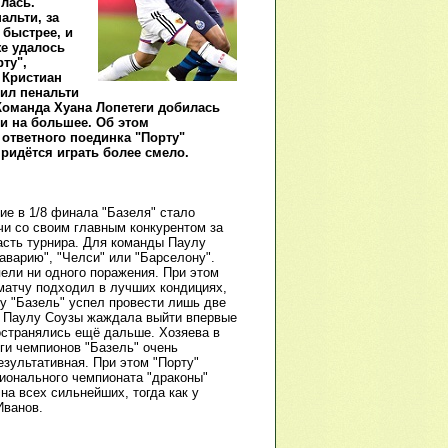
лась.
альти, за
 быстрее, и
же удалось
ту",
 Кристиан
чил пенальти
 Команда Хуана Лопетеги добилась
и на большее. Об этом
е ответного поединка "Порту"
ридётся играть более смело.
ие в 1/8 финала "Базеля" стало
и со своим главным конкурентом за
часть турнира. Для команды Паулу
Баварию", "Челси" или "Барселону".
пели ни одного поражения. При этом
 матчу подходил в лучших кондициях,
ду "Базель" успел провести лишь две
ина Паулу Соузы жаждала выйти впервые
остранялись ещё дальше. Хозяева в
ги чемпионов "Базель" очень
езультативная. При этом "Порту"
ционального чемпионата "драконы"
на всех сильнейших, тогда как у
Иванов.