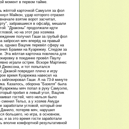
ой момент в первом тайме.
ь жёлтой карточкой Самуэля за фол
мкнул Майкон, удар которого отразил
вначале взятие ворот засчитал,
Порту", забравшиеся в офсайд, мешали
огой. "Драконы" продолжали идти
гловой, но на этот раз хозяева
реждение получил Гаши за грубый фол
ра забросил мяч вперёд на правый
ла, однако Вацлик перевёл сферу на
менил Браими на Куарежму. Следом за
е. Эта жёлтая карточка повлекла для
окировку в поединке провёл Паулу
явно играли острее. Вскоре Мартинес
 Джексона, и тот попытался
 с Джакой повредил плечо и игру
орое время Куарежма навесил на
 заблокировал Гаши. А на 73-й минуте
ка. Казалось, оборона "Базеля" была
а Куарежмы мяч попал в руку Самуэлю,
оторый пробил в левый угол, Вацлик
раивал гостей, чего нельзя было
 сменил Тельо, а у хозяев Амуди
е заработали угловой, который они
 Данило, потеряв мяч, нарушил
я большего, но игра, в основном,
, и за это время гости заработали
ись вполне комфортной результативной