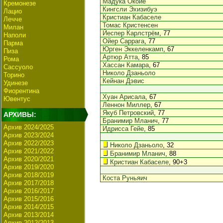
Мадука Окойе
Кремонезе
Кингсли Эхизибуэ
Лацио
Кристиан Кабаселе
Лечче
Томас Кристенсен
Милан
Йеспер Карлстрём
, 77
Наполи
Ойер Саррага
, 77
Парма
Юрген Эккеленкамп
, 67
Пиза
Артюр Атта
, 85
Рома
Хассан Камара
, 67
Сассуоло
Николо Дзаньоло
Торино
Кейнан Дэвис
Удинезе
Фиорентина
Хуан Арисала
, 67
Ювентус
Леннон Миллер
, 67
Якуб Петровский
, 77
АРХИВЫ:
Бранимир Мланич
, 77
Архив 2024/2025
Идрисса Гейе
, 85
Архив 2023/2024
Архив 2022/2023
Николо Дзаньоло
, 32
Архив 2021/2022
Бранимир Мланич
, 88
Архив 2020/2021
Кристиан Кабаселе
, 90+3
Архив 2019/2020
Архив 2018/2019
Коста Руньяич
Архив 2017/2018
Архив 2016/2017
Архив 2015/2016
Архив 2014/2015
Архив 2013/2014
Архив 2012/2013