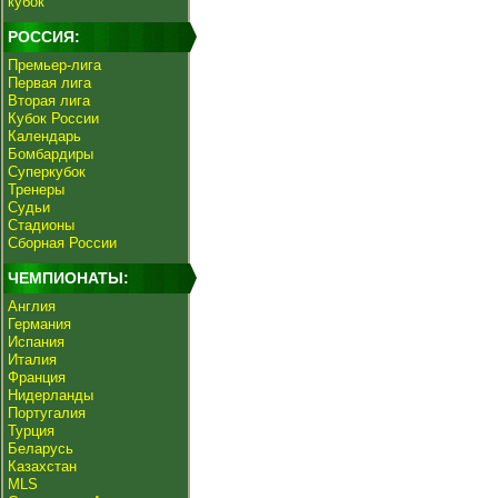
кубок
РОССИЯ:
Премьер-лига
Первая лига
Вторая лига
Кубок России
Календарь
Бомбардиры
Суперкубок
Тренеры
Судьи
Стадионы
Сборная России
ЧЕМПИОНАТЫ:
Англия
Германия
Испания
Италия
Франция
Нидерланды
Португалия
Турция
Беларусь
Казахстан
MLS