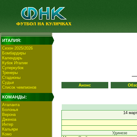
ИТАЛИЯ:
Сезон 2025/2026
Бомбардиры
Календарь
Кубок Италии
Суперкубок
Тренеры
Стадионы
Судьи
Анонс
Обз
Список чемпионов
КОМАНДЫ:
Аталанта
Болонья
14 мар
Верона
Дженоа
Интер
Кальяри
Удинезе
Комо