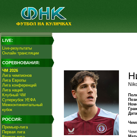
LIVE:
Live-результаты
Онлайн трансляции
СОРЕВНОВАНИЯ:
ЧМ 2026
Н
Лига чемпионов
Лига Европы
Nik
Лига конференций
Лига наций
Клубный ЧМ
Пол
Поз
Суперкубок УЕФА
Ном
Межконтинентальный
Гра
кубок
Дат
РОССИЯ:
Чем
Премьер-лига
Чемп
Первая лига
Мат
Вторая лига