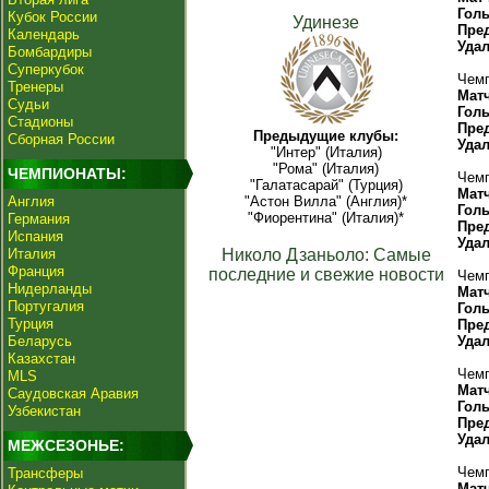
Гол
Кубок России
Удинезе
Пре
Календарь
Уда
Бомбардиры
Суперкубок
Чемп
Тренеры
Мат
Судьи
Гол
Стадионы
Пре
Предыдущие клубы:
Сборная России
Уда
"Интер" (Италия)
"Рома" (Италия)
ЧЕМПИОНАТЫ:
Чемп
"Галатасарай" (Турция)
Мат
Англия
"Астон Вилла" (Англия)*
Гол
"Фиорентина" (Италия)*
Германия
Пре
Испания
Уда
Италия
Николо Дзаньоло: Самые
Франция
последние и свежие новости
Чемп
Нидерланды
Мат
Португалия
Гол
Турция
Пре
Беларусь
Уда
Казахстан
Чемп
MLS
Мат
Саудовская Аравия
Гол
Узбекистан
Пре
Уда
МЕЖСЕЗОНЬЕ:
Чемп
Трансферы
Мат