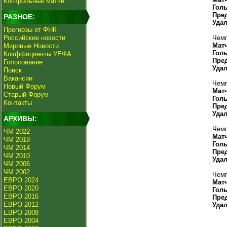
Контрольные матчи
Гол
Пре
РАЗНОЕ:
Уда
Прогнозы от ФНК
Российские новости
Чемп
Мат
Мировые Новости
Гол
Коэффициенты УЕФА
Пре
Голосование
Уда
Поиск
Вакансии
Чемп
Новый Форум
Мат
Старый Форум
Гол
Контакты
Пре
Уда
АРХИВЫ:
Чемп
ЧМ 2022
Мат
ЧМ 2018
Гол
ЧМ 2014
Пре
ЧМ 2010
Уда
ЧМ 2006
ЧМ 2002
Чемп
ЕВРО 2024
Мат
ЕВРО 2020
Гол
ЕВРО 2016
Пре
ЕВРО 2012
Уда
ЕВРО 2008
ЕВРО 2004