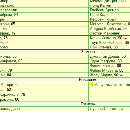
мпер
Микеле Ди Грегорио
раччоло
Лойд Келли
нестрелли
Глейсон Бремер
абрези
, 84
Пьер Калюлю
ре
Кефрен Тюрам
нгори
, 65
Мануэль Локателли
, 
л
, 65
Андреа Камбьязо
, 86
ишер
, 79
Уэстон Маккенни
и
, 78
Кенан Йылдыз
, 90+4
амони
Теун Коопмейнерс
, 86
орео
Лои Опенда
, 60
Замены:
хольт
, 65
Джонатан Дэвид
, 60
Бонфанти
, 65
Эдон Жегрова
, 60
Филип Костич
, 86
рин
, 79
Фабио Миретти
, 86
фон
, 84
Жоау Мариу
, 90+4
Наказания:
 Ангори
, 6
Мануэль Локателли
рал
, 52
 Караччоло
, 76
Трамони
, 86
Тренеры:
Джилардино
Лучано Спаллетти