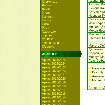
Адриан Ше
Кремонезе
Антонио Ка
Лацио
Симоне Ка
Лечче
Артуро Кал
Милан
Идрисса Ту
Наполи
Самуэле А
Парма
Исак Вура
Пиза
Мишель Эб
Рома
Мехди Лер
Сассуоло
Маттео Тр
Торино
Стефано М
Удинезе
Фиорентина
Мальте Хой
Ювентус
Джованни 
Лорран
, 78
АРХИВЫ:
Мариус Ма
Архив 2024/2025
Луис Буф
Архив 2023/2024
Архив 2022/2023
Самуэле
Архив 2021/2022
Исак Ву
Архив 2020/2021
Антонио
Архив 2019/2020
Маттео 
Архив 2018/2019
Архив 2017/2018
Альберто 
Архив 2016/2017
Архив 2015/2016
Архив 2014/2015
Архив 2013/2014
Архив 2012/2013