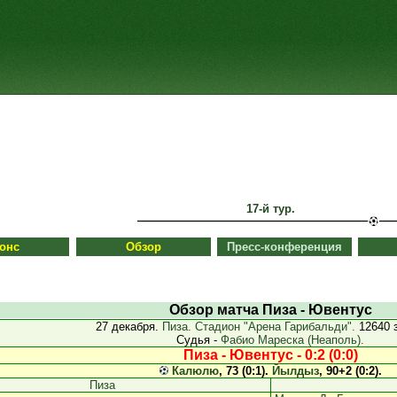
17-й тур.
онс
Обзор
Пресс-конференция
Обзор матча Пиза - Ювентус
27 декабря.
Пиза. Стадион "Арена Гарибальди".
12640 
Судья -
Фабио Мареска (Неаполь).
Пиза - Ювентус - 0:2 (0:0)
Калюлю
, 73 (0:1).
Йылдыз
, 90+2 (0:2).
Пиза