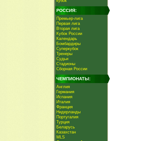
кубок
РОССИЯ:
Премьер-лига
Первая лига
Вторая лига
Кубок России
Календарь
Бомбардиры
Суперкубок
Тренеры
Судьи
Стадионы
Сборная России
ЧЕМПИОНАТЫ:
Англия
Германия
Испания
Италия
Франция
Нидерланды
Португалия
Турция
Беларусь
Казахстан
MLS