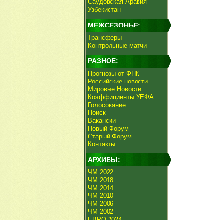
Саудовская Аравия
Узбекистан
МЕЖСЕЗОНЬЕ:
Трансферы
Контрольные матчи
РАЗНОЕ:
Прогнозы от ФНК
Российские новости
Мировые Новости
Коэффициенты УЕФА
Голосование
Поиск
Вакансии
Новый Форум
Старый Форум
Контакты
АРХИВЫ:
ЧМ 2022
ЧМ 2018
ЧМ 2014
ЧМ 2010
ЧМ 2006
ЧМ 2002
ЕВРО 2024