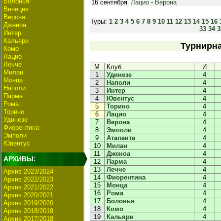
Болонья
16 сентября
Лацио
-
Верона
Венеция
Верона
Туры:
1
2
3
4
5
6
7
8
9
10
11
12
13
14
15
16
Дженоа
33
34
3
Интер
Кальяри
Турнирна
Комо
Лацио
Лечче
М
Клуб
И
Милан
1
Удинезе
4
Монца
2
Наполи
4
Наполи
3
Интер
4
Парма
4
Ювентус
4
Рома
5
Торино
4
Торино
6
Лацио
4
Удинезе
7
Верона
4
Фиорентина
8
Эмполи
4
Эмполи
9
Аталанта
4
Ювентус
10
Милан
4
11
Дженоа
4
АРХИВЫ:
12
Парма
4
13
Лечче
4
Архив 2023/2024
14
Фиорентина
4
Архив 2022/2023
15
Монца
4
Архив 2021/2022
16
Рома
4
Архив 2020/2021
17
Болонья
4
Архив 2019/2020
18
Комо
4
Архив 2018/2019
19
Кальяри
4
Архив 2017/2018