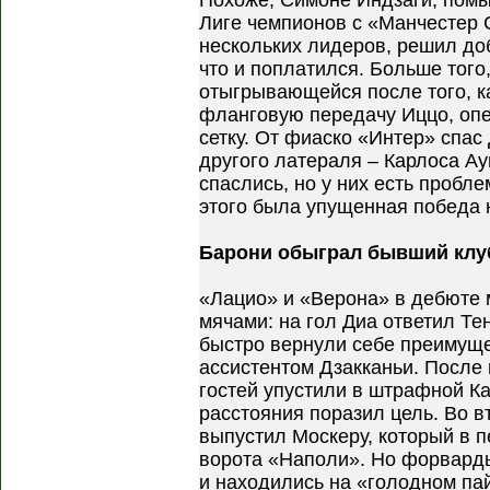
Похоже, Симоне Индзаги, помы
Лиге чемпионов с «Манчестер 
нескольких лидеров, решил до
что и поплатился. Больше того
отыгрывающейся после того, к
фланговую передачу Иццо, опе
сетку. От фиаско «Интер» спа
другого латераля – Карлоса А
спаслись, но у них есть пробл
этого была упущенная победа 
Барони обыграл бывший клу
«Лацио» и «Верона» в дебюте 
мячами: на гол Диа ответил Те
быстро вернули себе преимуще
ассистентом Дзакканьи. После
гостей упустили в штрафной Ка
расстояния поразил цель. Во 
выпустил Москеру, который в п
ворота «Наполи». Но форварды
и находились на «голодном пай