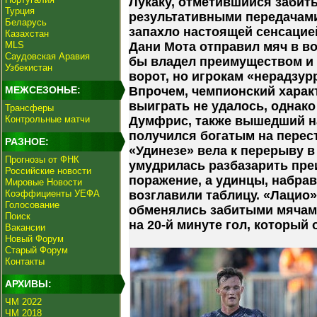
Лукаку, отметившийся забит
Турция
результативными передачами
Беларусь
запахло настоящей сенсацие
Казахстан
MLS
Дани Мота отправил мяч в в
Саудовская Аравия
бы владел преимуществом и
Узбекистан
ворот, но игрокам «нерадзур
МЕЖСЕЗОНЬЕ:
Впрочем, чемпионский характ
выиграть не удалось, однако
Трансферы
Контрольные матчи
Думфрис, также вышедший на
получился богатым на перест
РАЗНОЕ:
«Удинезе» вела к перерыву в
Прогнозы от ФНК
умудрилась разбазарить пре
Российские новости
поражение, а удинцы, набрав
Мировые Новости
Коэффициенты УЕФА
возглавили таблицу. «Лацио
Голосование
обменялись забитыми мячами
Поиск
на 20-й минуте гол, который
Вакансии
Новый Форум
Старый Форум
Контакты
АРХИВЫ:
ЧМ 2022
ЧМ 2018