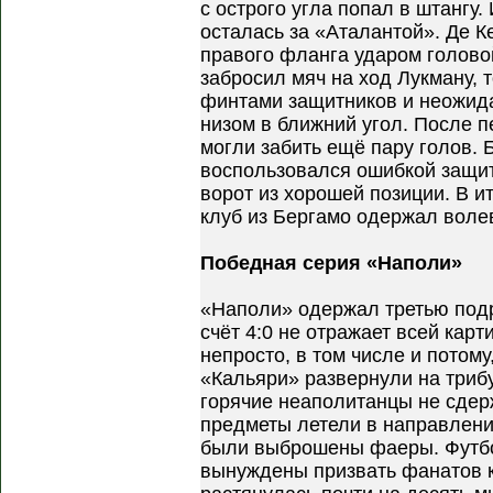
с острого угла попал в штангу.
осталась за «Аталантой». Де К
правого фланга ударом головой
забросил мяч на ход Лукману, 
финтами защитников и неожид
низом в ближний угол. После 
могли забить ещё пару голов. 
воспользовался ошибкой защит
ворот из хорошей позиции. В и
клуб из Бергамо одержал воле
Победная серия «Наполи»
«Наполи» одержал третью подр
счёт 4:0 не отражает всей кар
непросто, в том числе и потом
«Кальяри» развернули на триб
горячие неаполитанцы не сдер
предметы летели в направлении
были выброшены фаеры. Футб
вынуждены призвать фанатов к 