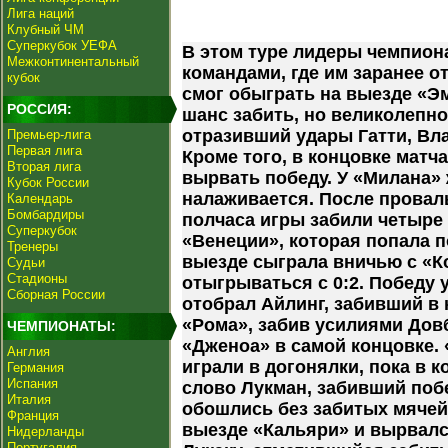
Лига наций
Клубный ЧМ
Суперкубок УЕФА
В этом туре лидеры чемпиона
Межконтинентальный
командами, где им заранее о
кубок
смог обыграть на выезде «Э
РОССИЯ:
шанс забить, но великолепно
отразивший удары Гатти, Вл
Премьер-лига
Первая лига
Кроме того, в концовке мат
Вторая лига
вырвать победу. У «Милана»
Кубок России
налаживается. После провал
Календарь
Бомбардиры
полчаса игры забили четыре
Суперкубок
«Венеции», которая попала п
Тренеры
выезде сыграла вничью с «К
Судьи
Стадионы
отыгрываться с 0:2. Победу
Сборная России
отобрал Айлинг, забивший в
«Рома», забив усилиями Довб
ЧЕМПИОНАТЫ:
«Дженоа» в самой концовке.
Англия
играли в догонялки, пока в к
Германия
Испания
слово Лукман, забивший поб
Италия
обошлись без забитых мячей
Франция
выезде «Кальяри» и вырвалс
Нидерланды
Португалия