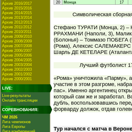
20
Монца
17
Архив 2016/2017
Архив 2015/2016
Архив 2014/2015
Символическая сборная 
Архив 2013/2014
Архив 2012/2013
Стефано ТУРАТИ (Монца, 2) – 
Архив 2011/2012
Архив 2010/2011
РРАХМАНИ (Наполи, 3), Малик
Архив 2009/2010
(Болонья) – Томмазо ПОБЕГА 
Архив 2008/2009
(Рома), Алексис САЛЕМАКЕРС 
Архив 2007/2008
Архив 2006/2007
Шарль ДЕ КЕТЕЛАРЕ (Аталанта,
Архив 2005/2006
Архив 2004/2005
Лучший футболист 17
Архив 2003/2004
Архив 2002/2003
Архив 2001/2002
«Рома» уничтожила «Парму», а
Архив 2000/2001
участие в этом разгроме, набра
LIVE:
пас». Именно аргентинец откры
Live-результаты
который сам же и заработал. 
Онлайн трансляции
дубль, воспользовавшись пере
форварду должок, отдав голев
СОРЕВНОВАНИЯ:
ЧМ 2026
Лига чемпионов
Лига Европы
Тур начался с матча в Верон
Лига конференций