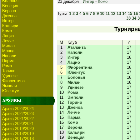
Болонья
23 декабря
Интер
-
Комо
Венеция
Верона
Туры:
1
2
3
4
5
6
7
8
9
10
11
12
13
14
15
16
Дженоа
33
34
3
Интер
Кальяри
Турнирна
Комо
Лацио
Лечче
М
Клуб
И
Милан
1
Аталанта
17
Монца
2
Наполи
17
Наполи
3
Интер
16
Парма
4
Лацио
17
Рома
5
Фиорентина
16
Торино
6
Ювентус
17
Удинезе
7
Болонья
16
Фиорентина
8
Милан
16
Эмполи
9
Удинезе
17
Ювентус
10
Рома
17
11
Эмполи
17
АРХИВЫ:
12
Торино
17
13
Дженоа
17
Архив 2023/2024
14
Лечче
17
Архив 2022/2023
15
Парма
17
Архив 2021/2022
16
Комо
17
Архив 2020/2021
17
Верона
17
Архив 2019/2020
18
Кальяри
17
Архив 2018/2019
19
Венеция
17
Архив 2017/2018