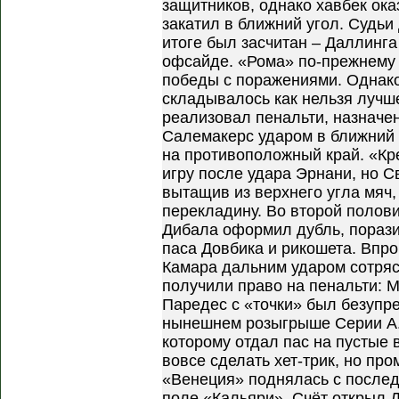
защитников, однако хавбек ок
закатил в ближний угол. Судьи 
итоге был засчитан – Даллинг
офсайде. «Рома» по-прежнему 
победы с поражениями. Однако
складывалось как нельзя лучше
реализовал пенальти, назначе
Салемакерс ударом в ближний 
на противоположный край. «Кр
игру после удара Эрнани, но С
вытащив из верхнего угла мяч,
перекладину. Во второй полови
Дибала оформил дубль, пораз
паса Довбика и рикошета. Впроч
Камара дальним ударом сотряс
получили право на пенальти: 
Паредес с «точки» был безупре
нынешнем розыгрыше Серии А.
которому отдал пас на пустые 
вовсе сделать хет-трик, но пр
«Венеция» поднялась с послед
поле «Кальяри». Счёт открыл 