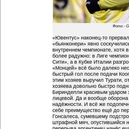
Фото - G
«Ювентус» наконец-то прерва
«бьянконери» явно соскучилис
внутреннем чемпионате, хотя в
более радужно: в Лиге чемпио
Сити», а в Кубке Италии разгр
«Монцей» всё было далеко нео
быстрый гол после подачи Кооп
этим хозяев выручил Турати, о
хозяева довольно быстро подня
Биринделли красивым ударом з
лицевой. Да и вообще оборона
надёжности. И всё же подопеч
себе преимущество ещё до пер
Гонсалеса, сумевшему подстро
штрафной мяч, опустившийся н
перерыва аргентинец нанёс ещ