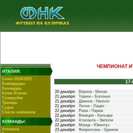
ЧЕМПИОНАТ ИТ
ИТАЛИЯ:
Сезон 2024/2025
17-
Бомбардиры
Календарь
20 декабря
Верона
-
Милан
Кубок Италии
21 декабря
Торино
-
Болонья
Суперкубок
21 декабря
Дженоа
-
Наполи
Тренеры
21 декабря
Лечче
-
Лацио
Судьи
22 декабря
Рома
-
Парма
Список чемпионов
22 декабря
Венеция
-
Кальяри
22 декабря
Аталанта
-
Эмполи
КОМАНДЫ:
22 декабря
Монца
-
Ювентус
Аталанта
23 декабря
Фиорентина
-
Удинезе