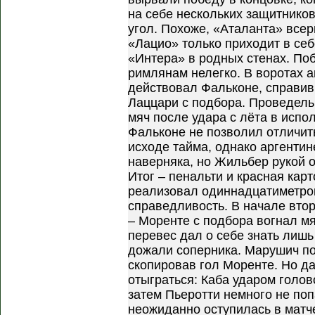
на себе нескольких защитнико
угол. Похоже, «Аталанта» всер
«Лацио» только приходит в себ
«Интера» в родных стенах. По
римлянам нелегко. В воротах 
действовал Фальконе, справи
Лаццари с подбора. Проведель 
мяч после удара с лёта в испо
Фальконе не позволил отличит
исходе тайма, однако аргентин
наверняка, но Жильбер рукой о
Итог – пенальти и красная кар
реализовал одиннадцатиметро
справедливость. В начале вто
– Моренте с подбора вогнал м
перевес дал о себе знать лишь
дожали соперника. Марушич по
скопировав гол Моренте. Но д
отыграться: Каба ударом голов
затем Пьеротти немного не поп
неожиданно оступилась в матч