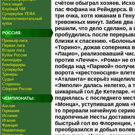
счётом обыграл хозяев. Исх
Лига наций
пас Фофана на Рейндерса. В
Клубный ЧМ
Суперкубок УЕФА
три очка, хотя южанам в Ге
Межконтинентальный
тревожных минут. Забив два 
кубок
решили, что дело сделано, 
РОССИЯ:
пробудились после перерыва
близки к спасению. «Болонь
Премьер-лига
Первая лига
«Торино», дожав соперника в 
Вторая лига
«Лацио», реализовавший чис
Кубок России
против «Лечче». «Рома» не о
Календарь
Бомбардиры
победа над «Пармой» получи
Суперкубок
ворота «крестоносцев» влет
Тренеры
«Аталанта» всерьёз нацелила
Судьи
Стадионы
«Эмполи» далась нелегко, а 
Сборная России
шикарный гол Де Кетеларе. «
поднялась с последнего мест
ЧЕМПИОНАТЫ:
«Монца», уступившая дома «
Англия
то прервали ничейную серию
Германия
Испания
подопечные Несты доставили
Италия
быстрый гол во Флоренции, 
Франция
преобразился и добыл волев
Нидерланды
Португалия