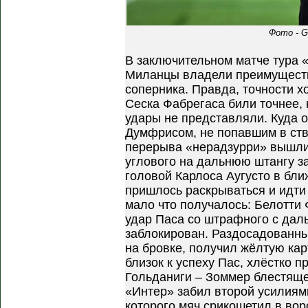
Фото - G
В заключительном матче тура 
Миланцы владели преимуществ
соперника. Правда, точности 
Сеска Фабрегаса били точнее,
удары не представляли. Куда 
Думфрисом, не попавшим в ств
перерыва «нерадзурри» вышли
углового на дальнюю штангу 
головой Карлоса Аугусто в бл
пришлось раскрываться и идти 
мало что получалось: Белотти
удар Паса со штрафного с дал
заблокирован. Раздосадованны
на бровке, получил жёлтую кар
близок к успеху Пас, хлёстко п
Гольданиги – Зоммер блестяще
«Интер» забил второй усилиям
которого мяч срикошетил в вор