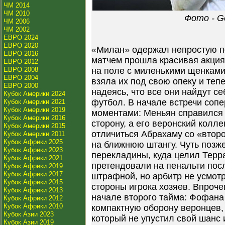
ЧМ 2014
ЧМ 2010
Фото - Ge
ЧМ 2006
ЧМ 2002
ЕВРО 2024
ЕВРО 2020
«Милан» одержал непростую по
ЕВРО 2016
матчем прошла красивая акция
ЕВРО 2012
ЕВРО 2008
на поле с миленькими щенками
ЕВРО 2004
взяла их под свою опеку и теп
ЕВРО 2000
надеясь, что все они найдут с
Кубок Америки 2024
футбол. В начале встречи соп
Кубок Америки 2021
Кубок Америки 2019
моментами: Меньян справился 
Кубок Америки 2016
сторону, а его веронский колл
Кубок Америки 2015
отличиться Абрахаму со «второ
Кубок Америки 2011
Кубок Африки 2025
на ближнюю штангу. Чуть позж
Кубок Африки 2023
перекладины, куда целил Терр
Кубок Африки 2021
претендовали на пенальти пос
Кубок Африки 2019
Кубок Африки 2017
штрафной, но арбитр не усмотр
Кубок Африки 2015
стороны игрока хозяев. Впроче
Кубок Африки 2013
начале второго тайма: Фофан
Кубок Африки 2012
Кубок Африки 2010
компактную оборону веронцев,
Кубок Азии 2023
который не упустил свой шанс
Кубок Азии 2019