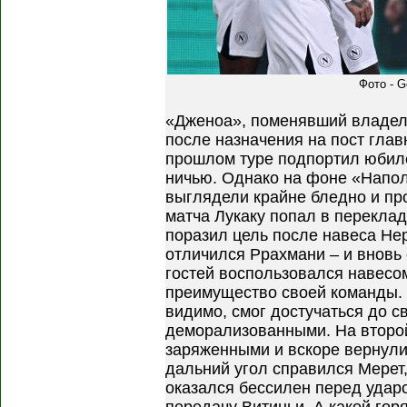
Фото - G
«Дженоа», поменявший владел
после назначения на пост глав
прошлом туре подпортил юбил
ничью. Однако на фоне «Напол
выглядели крайне бледно и пр
матча Лукаку попал в переклад
поразил цель после навеса Нер
отличился Ррахмани – и вновь 
гостей воспользовался навесо
преимущество своей команды.
видимо, смог достучаться до с
деморализованными. На второ
заряженными и вскоре вернулис
дальний угол справился Мерет
оказался бессилен перед удар