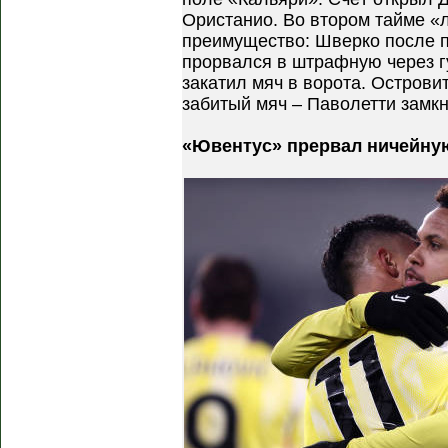
Ористанио. Во втором тайме «
преимущество: Шверко после 
прорвался в штрафную через г
закатил мяч в ворота. Острови
забитый мяч – Паволетти замк
«Ювентус» прервал ничейну