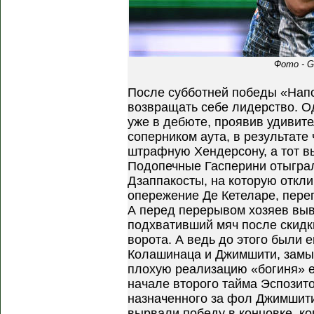
Фото - G
После субботней победы «Нап
возвращать себе лидерство. О
уже в дебюте, проявив удивит
соперником аута, в результате
штрафную Хендерсону, а тот в
Подопечные Гасперини отыгра
Дзаппакосты, на которую откл
опережение Де Кетеларе, переп
А перед перерывом хозяев выв
подхвативший мяч после скидк
ворота. А ведь до этого были 
Колашинаца и Джимшити, замы
плохую реализацию «богиня» е
начале второго тайма Эспозито
назначенного за фол Джимшити
вырвали победу в концовке, ко