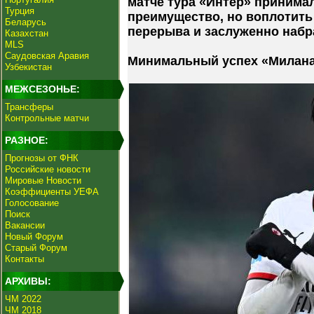
матче тура «Интер» принима
Турция
преимущество, но воплотить
Беларусь
перерыва и заслуженно набра
Казахстан
MLS
Саудовская Аравия
Минимальный успех «Милан
Узбекистан
МЕЖСЕЗОНЬЕ:
Трансферы
Контрольные матчи
РАЗНОЕ:
Прогнозы от ФНК
Российские новости
Мировые Новости
Коэффициенты УЕФА
Голосование
Поиск
Вакансии
Новый Форум
Старый Форум
Контакты
АРХИВЫ:
ЧМ 2022
ЧМ 2018