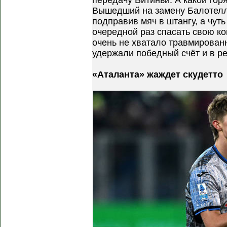
передачу Витиньи. А какой гор
Вышедший на замену Балотелл
подправив мяч в штангу, а чут
очередной раз спасать свою к
очень не хватало травмирован
удержали победный счёт и в р
«Аталанта» жаждет скудетто