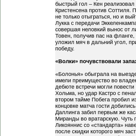
быстрый гол – Кен реализовал
Кристенсена против Соттиля. 
не только отыграться, но и вы
Лукка с передачи Эккеленкампа
совершая неловкий вынос от ли
Товен, получив пас на фланге,
уложил мяч в дальний угол, п
победу.
«Волки» почувствовали запа
«Болонья» обыграла на выезде
имели преимущество во владени
дебюте встречи могли повести 
Хольма, но удар Кастро с пена
втором тайме Побега пробил и
концовке матча гости добились
Даллинга забил первым же кас
Миранды во вратарскую. Чуть 
Ликояннис со «стандарта» нав
после скидки которого мяч заст