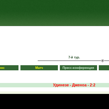
7-й тур.
онс
Матч
Пресс-конференция
Удинезе - Дженоа - 2:2