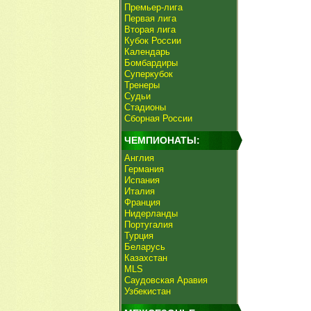
Премьер-лига
Первая лига
Вторая лига
Кубок России
Календарь
Бомбардиры
Суперкубок
Тренеры
Судьи
Стадионы
Сборная России
ЧЕМПИОНАТЫ:
Англия
Германия
Испания
Италия
Франция
Нидерланды
Португалия
Турция
Беларусь
Казахстан
MLS
Саудовская Аравия
Узбекистан