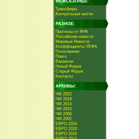
МЕЖСЕЗОНЬЕ:
Трансферы
Контрольные матчи
РАЗНОЕ:
Прогнозы от ФНК
Российские новости
Мировые Новости
Коэффициенты УЕФА
Голосование
Поиск
Вакансии
Новый Форум
Старый Форум
Контакты
АРХИВЫ:
ЧМ 2022
ЧМ 2018
ЧМ 2014
ЧМ 2010
ЧМ 2006
ЧМ 2002
ЕВРО 2024
ЕВРО 2020
ЕВРО 2016
ЕВРО 2012