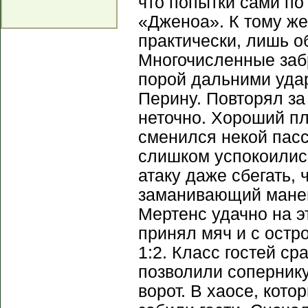
что попытки сами п
«Дженоа». К тому же
практически, лишь о
Многочисленные заб
порой дальними удар
Перину. Повторял за
неточно. Хороший пл
сменился некой пасс
слишком успокоились
атаку даже сбегать, 
заманивающий манев
Мертенс удачно на э
принял мяч и с остро
1:2. Класс гостей ср
позволили сопернику
ворот. В хаосе, кото