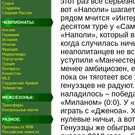
этот раз все серьез
Судьи
вот «Наполи» шагает
Стадионы
Сборная России
рядом мчится «Интер
ЧЕМПИОНАТЫ:
десятом туре у «Сам
Англия
«Наполи», который в
Германия
Испания
когда случилась нич
Италия
Франция
неаполитанцев не вс
Нидерланды
уступили «Манчестер
Португалия
Турция
менее амбициозен, е
Беларусь
Казахстан
пока он тяготеет все
MLS
Саудовская Аравия
генуэзцев не радуют.
Узбекистан
наладилось – победа
МЕЖСЕЗОНЬЕ:
«Миланом» (0:0). У 
Трансферы
играть с «Дженоа». 
Контрольные матчи
нулевые ничьи, а во
РАЗНОЕ:
Генуэзцы же обыгрыв
Прогнозы от ФНК
Российские новости