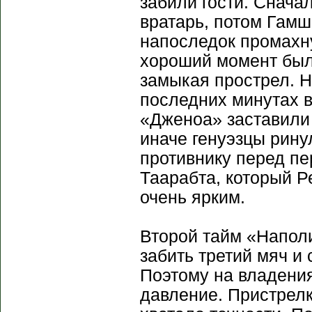
забили гости. Снача
вратарь, потом Гамш
напоследок промахн
хороший момент был 
замыкая прострел. Н
последних минутах 
«Дженоа» заставили 
иначе генуэзцы рину
противнику перед п
Таарабта, который Р
очень ярким.
Второй тайм «Наполи
забить третий мяч и
Поэтому на владени
давление. Пристрелк