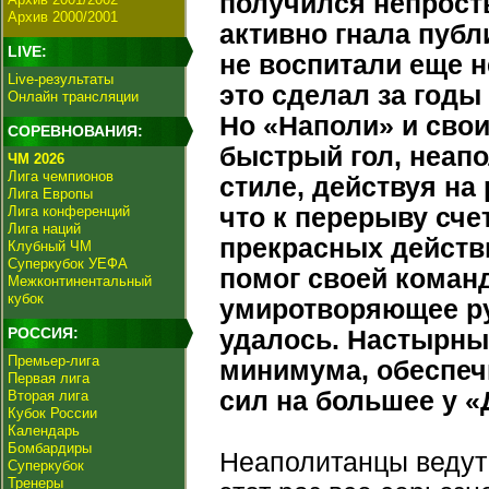
получился непрост
Архив 2000/2001
активно гнала публ
LIVE:
не воспитали еще н
Live-результаты
это сделал за год
Онлайн трансляции
Но «Наполи» и сво
СОРЕВНОВАНИЯ:
быстрый гол, неап
ЧМ 2026
Лига чемпионов
стиле, действуя на
Лига Европы
Лига конференций
что к перерыву сче
Лига наций
прекрасных действ
Клубный ЧМ
Суперкубок УЕФА
помог своей команд
Межконтинентальный
кубок
умиротворяющее р
РОССИЯ:
удалось. Настырные
Премьер-лига
минимума, обеспеч
Первая лига
сил на большее у «
Вторая лига
Кубок России
Календарь
Бомбардиры
Неаполитанцы ведут 
Суперкубок
Тренеры