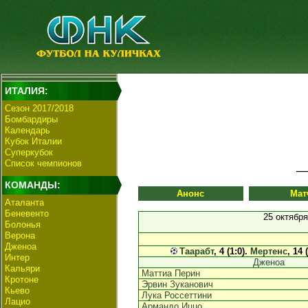
ИТАЛИЯ:
Сезон 2017/2018
Бомбардиры
Календарь
Кубок Италии
Суперкубок
Список чемпионов
КОМАНДЫ:
Анонс
Мат
Аталанта
Беневенто
25 октября
Болонья
Верона
Дженоа
Таарабт
, 4 (1:0).
Мертенс
, 14 
Интер
Дженоа
Кальяри
Маттиа Перин
Кротоне
Эрвин Зуканович
Кьево
Лука Россеттини
Лацио
Армандо Иццо