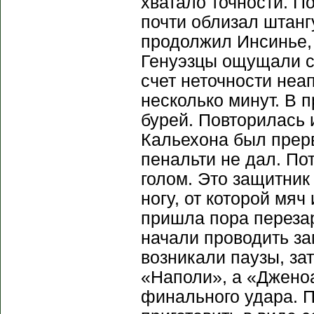
хватало точности. По
почти облизал штанг
продолжил Инсинье,
Генуэзцы ощущали се
счет неточности неа
несколько минут. В 
бурей. Повторилась 
Кальехона был прерв
пенальти не дал. По
голом. Это защитник
ногу, от которой мяч 
пришла пора перезар
начали проводить за
возникали паузы, зат
«Наполи», а «Дженоа
финального удара. 