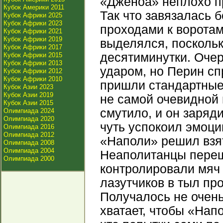
«Дженоа» неплохо пр
Кубок Америки 2011
Так что завязалась 
Кубок Африки 2025
Кубок Африки 2023
проходами к воротам
Кубок Африки 2021
Кубок Африки 2019
выделялся, поскольк
Кубок Африки 2017
десятиминутки. Оче
Кубок Африки 2015
Кубок Африки 2013
ударом, но Перин сп
Кубок Африки 2012
Кубок Африки 2010
пришли стандартные
Кубок Азии 2023
Кубок Азии 2019
не самой очевидной 
Кубок Азии 2015
смутило, и он заряд
Олимпиада 2024
Олимпиада 2020
чуть успокоил эмоци
Олимпиада 2016
Олимпиада 2012
«Наполи» решил взя
Олимпиада 2008
Олимпиада 2004
Неаполитанцы переш
Олимпиада 2000
контролировали мяч 
лазутчиков в тыл пр
Получалось не очень
хватает, чтобы «Напо