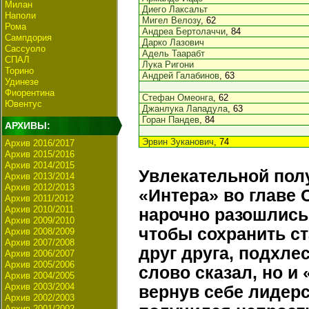
Милан
Диего Лаксальт
Наполи
Мигел Велозу
, 62
Рома
Андреа Бертолаччи
, 84
Сампдория
Дарко Лазович
Сассуоло
Адель Таарабт
СПАЛ
Лука Ригони
Торино
Андрей Галабинов
, 63
Удинезе
Фиорентина
Стефан Омеонга
, 62
Ювентус
Джанлука Лападула
, 63
Горан Пандев
, 84
АРХИВЫ:
Эрвин Зуканович
, 74
Архив 2016/2017
Архив 2015/2016
Архив 2014/2015
Увлекательной полу
Архив 2013/2014
Архив 2012/2013
«Интера» во главе
Архив 2011/2012
Архив 2010/2011
нарочно разошлись
Архив 2009/2010
чтобы сохранить ста
Архив 2008/2009
Архив 2007/2008
друг друга, подхле
Архив 2006/2007
Архив 2005/2006
слово сказал, но и
Архив 2004/2005
Архив 2003/2004
вернув себе лидерс
Архив 2002/2003
Архив 2001/2002