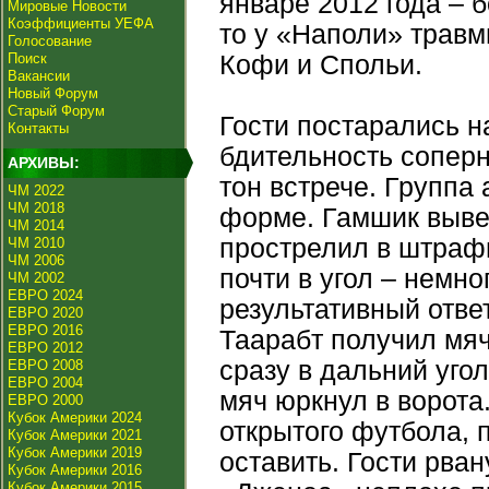
январе 2012 года – б
Мировые Новости
Коэффициенты УЕФА
то у «Наполи» травм
Голосование
Поиск
Кофи и Спольи.
Вакансии
Новый Форум
Старый Форум
Гости постарались н
Контакты
бдительность соперн
АРХИВЫ:
тон встрече. Группа
ЧМ 2022
ЧМ 2018
форме. Гамшик выве
ЧМ 2014
прострелил в штраф
ЧМ 2010
ЧМ 2006
почти в угол – немн
ЧМ 2002
ЕВРО 2024
результативный отве
ЕВРО 2020
ЕВРО 2016
Таарабт получил мяч
ЕВРО 2012
сразу в дальний угол
ЕВРО 2008
ЕВРО 2004
мяч юркнул в ворота
ЕВРО 2000
Кубок Америки 2024
открытого футбола, п
Кубок Америки 2021
Кубок Америки 2019
оставить. Гости рва
Кубок Америки 2016
Кубок Америки 2015