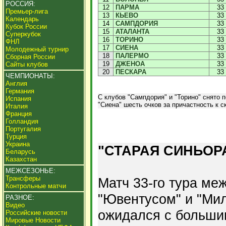
РОССИЯ:
12
ПАРМА
33
Премьер-лига
13
КЬЕВО
33
Календарь
14
САМПДОРИЯ
33
Кубок России
15
АТАЛАНТА
33
Суперкубок
16
ТОРИНО
33
ФНЛ
17
СИЕНА
33
Молодежный турнир
18
ПАЛЕРМО
33
Сборная России
19
ДЖЕНОА
33
Сайты клубов
20
ПЕСКАРА
33
ЧЕМПИОНАТЫ:
Англия
Германия
С клубов "Сампдория" и "Торино" снято п
Испания
"Сиена" шесть очков за причастность к с
Италия
Франция
Голландия
Португалия
Турция
Украина
"СТАРАЯ СИНЬОРА
Беларусь
Казахстан
МЕЖСЕЗОНЬЕ:
Трансферы
Матч 33-го тура ме
Контрольные матчи
"Ювентусом" и "Ми
РАЗНОЕ:
Видео
ожидался с больш
Российские новости
Мировые Новости