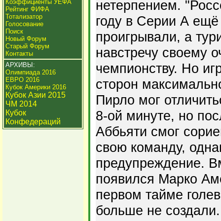
нетерпением. "Росс
Коэффициенты УЕФА
Рейтинг ФИФА
Тотализатор
году в Серии А ещё
Голосование
Поиск
проигрывали, а тур
Новый Форум
Старый Форум
навстречу своему 
Контакты
чемпионству. Но иг
АРХИВЫ:
Олимпиада 2016
ЕВРО 2016
сторон максимальн
Кубок Америки 2016
Кубок Азии 2015
Пирло мог отличить
ЧМ 2014
8-ой минуте, но по
Кубок
Конфедераций
Аббьяти смог сорие
свою команду, одна
предупреждение. Вм
появился Марко Аме
первом тайме голе
больше не создали.