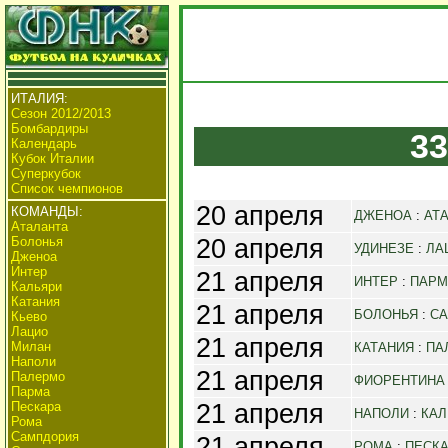
ИТАЛИЯ:
Сезон 2012/2013
Бомбардиры
33
Календарь
Кубок Италии
Суперкубок
Список чемпионов
20 апреля
КОМАНДЫ:
ДЖЕНОА
:
АТ
Аталанта
20 апреля
Болонья
УДИНЕЗЕ
:
ЛА
Дженоа
Интер
21 апреля
ИНТЕР
:
ПАРМ
Кальяри
Катания
21 апреля
БОЛОНЬЯ
:
С
Кьево
Лацио
21 апреля
Милан
КАТАНИЯ
:
ПА
Наполи
21 апреля
Палермо
ФИОРЕНТИНА
Парма
21 апреля
Пескара
НАПОЛИ
:
КАЛ
Рома
Сампдория
21 апреля
РОМА
:
ПЕСК