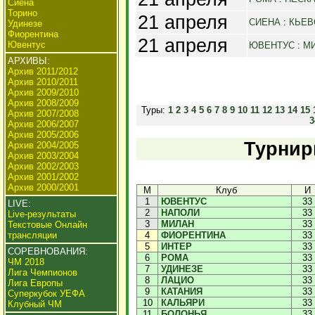
Сиена
Торино
21 апреля
СИЕНА
:
КЬЕВ
Удинезе
Фиорентина
21 апреля
Ювентус
ЮВЕНТУС
:
М
АРХИВЫ:
Архив 2011/2012
Архив 2010/2011
Архив 2009/2010
Архив 2008/2009
Туры:
1
2
3
4
5
6
7
8
9
10
11
12
13
14
15
Архив 2007/2008
3
Архив 2006/2007
Архив 2005/2006
Турнир
Архив 2004/2005
Архив 2003/2004
Архив 2002/2003
Архив 2001/2002
Архив 2000/2001
М
Клуб
И
1
ЮВЕНТУС
33
LIVE:
2
НАПОЛИ
33
Live-результаты
3
МИЛАН
33
Текстовые Онлайн
трансляции
4
ФИОРЕНТИНА
33
5
ИНТЕР
33
СОРЕВНОВАНИЯ:
6
РОМА
33
ЧМ 2018
7
УДИНЕЗЕ
33
Лига Чемпионов
8
ЛАЦИО
33
Лига Европы
9
КАТАНИЯ
33
Суперкубок УЕФА
10
КАЛЬЯРИ
33
Клубный ЧМ
11
БОЛОНЬЯ
33