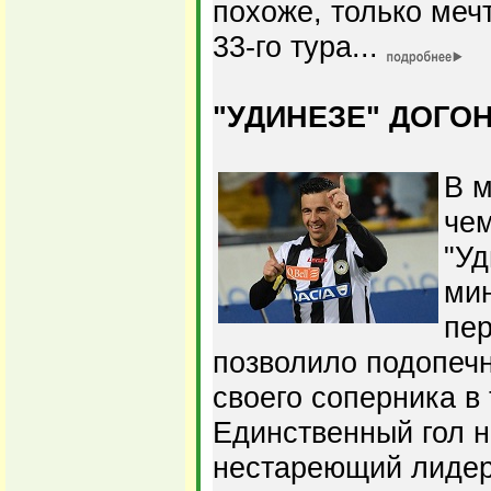
похоже, только меч
33-го тура...
"УДИНЕЗЕ" ДОГОН
В м
че
"Уд
ми
пер
позволило подопеч
своего соперника в
Единственный гол н
нестареющий лидер