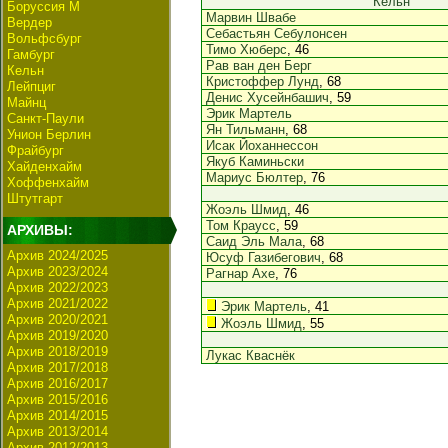
Кельн
Боруссия М
Марвин Швабе
Вердер
Себастьян Себулонсен
Вольфсбург
Тимо Хюберс
, 46
Гамбург
Рав ван ден Берг
Кельн
Кристоффер Лунд
, 68
Лейпциг
Денис Хусейнбашич
, 59
Майнц
Эрик Мартель
Санкт-Паули
Ян Тильманн
, 68
Унион Берлин
Исак Йоханнессон
Фрайбург
Якуб Каминьски
Хайденхайм
Мариус Бюлтер
, 76
Хоффенхайм
Штутгарт
Жоэль Шмид
, 46
Том Краусс
, 59
АРХИВЫ:
Саид Эль Мала
, 68
Архив 2024/2025
Юсуф Газибегович
, 68
Архив 2023/2024
Рагнар Ахе
, 76
Архив 2022/2023
Архив 2021/2022
Эрик Мартель
, 41
Архив 2020/2021
Жоэль Шмид
, 55
Архив 2019/2020
Архив 2018/2019
Лукас Кваснёк
Архив 2017/2018
Архив 2016/2017
Архив 2015/2016
Архив 2014/2015
Архив 2013/2014
Архив 2012/2013