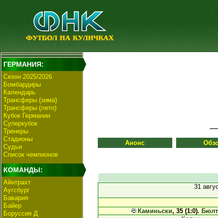
ГЕРМАНИЯ:
Сезон 2025/2026
Бомбардиры
Календарь
Трансферы (зима)
Трансферы (лето)
Кубок Германии
Суперкубок
Тренеры
Стадионы
Анонс
Обз
Судьи
Список чемпионов
КОМАНДЫ:
Айнтрахт
31 авгу
Аугсбург
Бавария
Байер
Каминьски
, 35 (1:0).
Бюлт
Боруссия Д