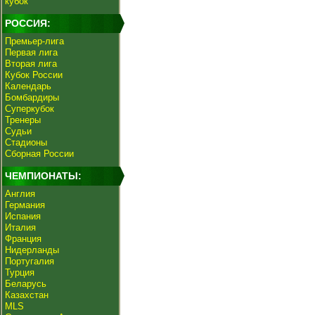
кубок
РОССИЯ:
Премьер-лига
Первая лига
Вторая лига
Кубок России
Календарь
Бомбардиры
Суперкубок
Тренеры
Судьи
Стадионы
Сборная России
ЧЕМПИОНАТЫ:
Англия
Германия
Испания
Италия
Франция
Нидерланды
Португалия
Турция
Беларусь
Казахстан
MLS