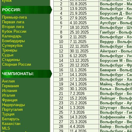
кубок
2
31.8.2025
Вольфсбург - Май
3
13.9.2025
Вольфсбург - Кел
РОССИЯ:
4
21.9.2025
Боруссия Д - Вол
Премьер-лига
5
27.9.2025
Вольфсбург - Лей
Первая лига
6
4.10.2025
Аугсбург - Вольф
Вторая лига
7
18.10.2025
Вольфсбург - Шту
Кубок России
8
25.10.2025
Гамбург - Вольфс
Календарь
9
2.11.2025
Вольфсбург - Хо
Бомбардиры
10
7.11.2025
Вердер - Вольфсб
Суперкубок
11
22.11.2025
Вольфсбург - Бай
Тренеры
12
30.11.2025
Айнтрахт - Вольф
Судьи
13
6.12.2025
Вольфсбург - Ун
Стадионы
14
13.12.2025
Боруссия М - Во
Сборная России
15
20.12.2025
Вольфсбург - Фра
16
11.1.2026
Бавария - Вольфс
ЧЕМПИОНАТЫ:
17
14.1.2026
Вольфсбург - Сан
18
17.1.2026
Вольфсбург - Ха
Англия
19
24.1.2026
Майнц - Вольфсбу
Германия
20
30.1.2026
Кельн - Вольфсбу
Испания
21
7.2.2026
Вольфсбург - Бор
Италия
22
15.2.2026
Лейпциг - Вольфс
Франция
23
21.2.2026
Вольфсбург - Ауг
Нидерланды
24
1.3.2026
Штутгарт - Вольф
Португалия
25
7.3.2026
Вольфсбург - Гам
Турция
26
14.3.2026
Хоффенхайм - Во
Беларусь
27
21.3.2026
Вольфсбург - Вер
Казахстан
28
4.4.2026
Байер - Вольфсбу
MLS
29
11.4.2026
Вольфсбург - Айн