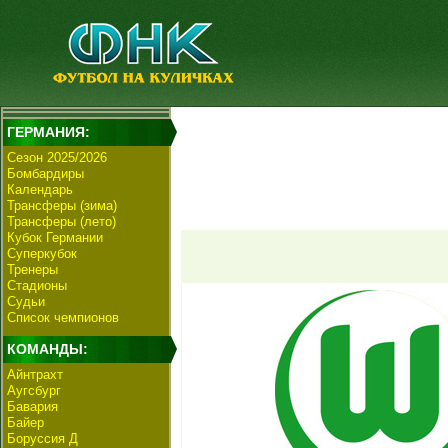
ГЕРМАНИЯ:
Сезон 2025/2026
Бомбардиры
Календарь
Трансферы (зима)
Трансферы (лето)
Кубок Германии
Суперкубок
Тренеры
Стадионы
Судьи
Список чемпионов
КОМАНДЫ:
Айнтрахт
Аугсбург
Бавария
Байер
Боруссия Д