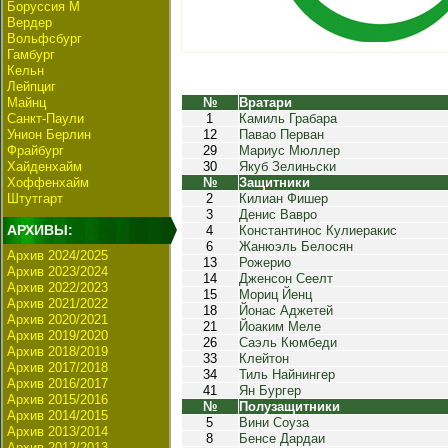
Боруссия М
Вердер
Вольфсбург
Гамбург
Кельн
Лейпциг
Майнц
№
Вратари
Санкт-Паули
1
Камиль Грабара
Унион Берлин
12
Павао Перван
Фрайбург
29
Мариус Мюллер
Хайденхайм
30
Якуб Зелиньски
Хоффенхайм
№
Защитники
Штутгарт
2
Килиан Фишер
3
Денис Вавро
АРХИВЫ:
4
Константинос Кулиеракис
6
Жанюэль Белосян
Архив 2024/2025
13
Рожерио
Архив 2023/2024
14
Дженсон Сеелт
Архив 2022/2023
15
Мориц Йенц
Архив 2021/2022
18
Йонас Аджетей
Архив 2020/2021
21
Йоаким Меле
Архив 2019/2020
26
Саэль Кюмбеди
Архив 2018/2019
33
Клейтон
Архив 2017/2018
34
Тиль Найнингер
Архив 2016/2017
41
Ян Бургер
Архив 2015/2016
№
Полузащитники
Архив 2014/2015
5
Вини Соуза
Архив 2013/2014
8
Бенсе Дардаи
Архив 2012/2013