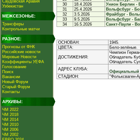
Саудовская Аравия
30
18.4.2026
Унион Берлин - 
Узбекистан
31
25.4.2026
Вольфсбург - Бо
32
3.5.2026
Фрайбург - Вольф
МЕЖСЕЗОНЬЕ:
33
9.5.2026
Вольфсбург - Бав
Трансферы
34
16.5.2026
Санкт-Паули - Во
Контрольные матчи
РАЗНОЕ:
ОСНОВАН:
1945.
Прогнозы от ФНК
ЦВЕТА:
Бело-зелёные.
Российские новости
Чемпион Герман
Мировые Новости
ДОСТИЖЕНИЯ:
Обладатель Куб
Коэффициенты УЕФА
Обладатель Суп
Голосование
АДРЕС КЛУБА:
Официальный и
Поиск
СТАДИОН:
"Фольксваген-А
Вакансии
Новый Форум
Старый Форум
Контакты
АРХИВЫ:
ЧМ 2022
ЧМ 2018
ЧМ 2014
ЧМ 2010
ЧМ 2006
ЧМ 2002
ЕВРО 2024