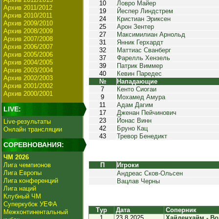
10
Ловро Майер
Архив 2011/2012
19
Йеспер Линдстрем
Архив 2010/2011
24
Кристиан Эриксен
Архив 2009/2010
25
Арон Зентер
Архив 2008/2009
27
Максимилиан Арнольд
Архив 2007/2008
31
Янник Герхардт
Архив 2006/2007
32
Маттиас Сванберг
Архив 2005/2006
37
Фарелль Хензель
Архив 2004/2005
39
Патрик Виммер
Архив 2003/2004
40
Кевин Паредес
Архив 2002/2003
№
Нападающие
Архив 2001/2002
7
Кенто Сиогаи
Архив 2000/2001
9
Мохамед Амура
11
Адам Дагим
LIVE:
17
Дженан Пейчинович
23
Йонас Винн
Live-результаты
42
Бруно Кац
Онлайн трансляции
43
Тревор Бенедикт
СОРЕВНОВАНИЯ:
ЧМ 2026
Лига чемпионов
П
Игроки
Лига Европы
Андреас Сков-Ольсен
Лига конференций
Вацлав Черны
Лига наций
Клубный ЧМ
Суперкубок УЕФА
Тур
Дата
Соперник
Межконтинентальный
1
23.8.2025
Хайденхайм - Во