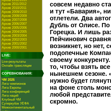
совсем недавно ст
Архив 2011/2012
Архив 2010/2011
и тут «Бавария», н
Архив 2009/2010
Архив 2008/2009
отлетели. Два авто
Архив 2007/2008
Архив 2006/2007
Дубль от Олисе. По
Архив 2005/2006
Горецка. И лишь ра
Архив 2004/2005
Архив 2003/2004
Пейчинович сравнял
Архив 2002/2003
Архив 2001/2002
возникнет, но нет, 
Архив 2000/2001
подопечные Компан
LIVE:
своему конкуренту
Live-результаты
то, чтобы взять вс
Онлайн трансляции
нынешнем сезоне. 
СОРЕВНОВАНИЯ:
нужно будет глянут
ЧМ 2026
Лига чемпионов
на фоне столь монс
Лига Европы
Лига конференций
любой представите
Лига наций
Клубный ЧМ
скромно.
Суперкубок УЕФА
Межконтинентальный