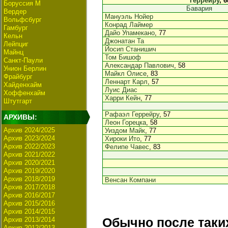
Геррейру
, 6
Боруссия М
Бавария
Вердер
Мануэль Нойер
Вольфсбург
Конрад Лаймер
Гамбург
Дайо Упамекано
, 77
Кельн
Джонатан Та
Лейпциг
Йосип Станишич
Майнц
Том Бишоф
Санкт-Паули
Александар Павлович
, 58
Унион Берлин
Майкл Олисе
, 83
Фрайбург
Леннарт Карл
, 57
Хайденхайм
Луис Диас
Хоффенхайм
Харри Кейн
, 77
Штутгарт
Рафаэл Геррейру
, 57
АРХИВЫ:
Леон Горецка
, 58
Архив 2024/2025
Уиздом Майк
, 77
Архив 2023/2024
Хироки Ито
, 77
Архив 2022/2023
Фелипе Чавес
, 83
Архив 2021/2022
Архив 2020/2021
Архив 2019/2020
Архив 2018/2019
Венсан Компани
Архив 2017/2018
Архив 2016/2017
Архив 2015/2016
Архив 2014/2015
Архив 2013/2014
Обычно после таки
Архив 2012/2013