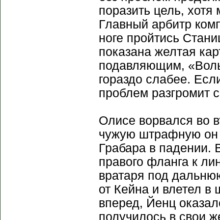
поразить цель, хотя
Главный арбитр комп
ноге пройтись Стани
показана желтая ка
подавляющим, «Вольф
гораздо слабее. Если
проблем разгромит с
Олисе ворвался во в
чужую штрафную он в
Грабара в падении. 
правого фланга к л
вратаря под дальнюю
от Кейна и влетел в
вперед, Йенц оказал
получилось в свои же