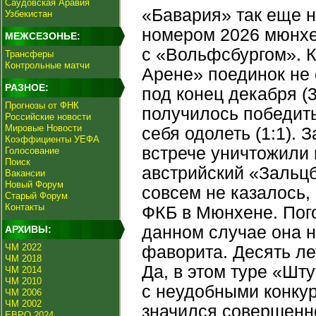
Саудовская Аравия
«Бавария» так еще н
Узбекистан
номером 2026 мюнхе
МЕЖСЕЗОНЬЕ:
с «Вольфсбургом». К
Трансферы
Контрольные матчи
Арене» поединок не
РАЗНОЕ:
под конец декабря (3
Прогнозы от ФНК
получилось победить
Российские новости
Мировые Новости
себя одолеть (1:1).
Коэффициенты УЕФА
встрече уничтожили 
Голосование
Поиск
австрийский «Зальцб
Вакансии
Новый Форум
совсем не казалось,
Старый Форум
Контакты
ФКБ в Мюнхене. Пого
данном случае она н
АРХИВЫ:
ЧМ 2022
фаворита. Десять ле
ЧМ 2018
Да, в этом туре «Шт
ЧМ 2014
ЧМ 2010
с неудобными конкур
ЧМ 2006
ЧМ 2002
значился совершенно
ЕВРО 2024