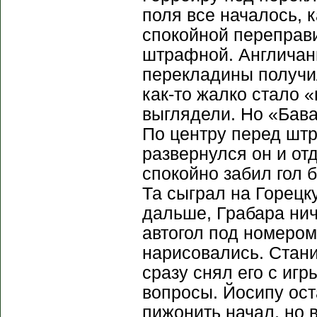
поля все началось, 
спокойной переправи
штрафной. Англичани
перекладины получил
как-то жалко стало 
выглядели. Но «Бава
По центру перед шт
развернулся он и от
спокойно забил гол 
Та сыграл на Горецку
дальше, Грабара нич
автогол под номером 
нарисовались. Стан
сразу снял его с иг
вопросы. Йосипу ост
пижонить начал, но 