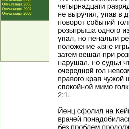
Олимпиада 2008
четырнадцати разряд
Олимпиада 2004
не выручил, упав в д
Олимпиада 2000
поворот событий тол
розыгрыша одного из
упал, но пенальти р
положение «вне игр
затем вешал при ро
нарушал, но судьи ч
очередной гол невоз
правого края чужой 
спокойной мимо голк
2:1.
Йенц сфолил на Кей
врачей понадобилась
без проблем продолж