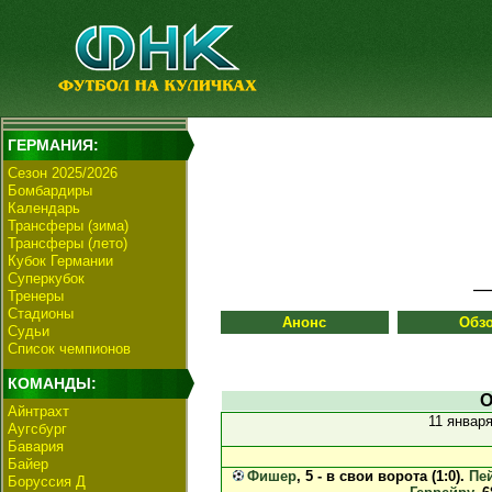
ГЕРМАНИЯ:
Сезон 2025/2026
Бомбардиры
Календарь
Трансферы (зима)
Трансферы (лето)
Кубок Германии
Суперкубок
Тренеры
Стадионы
Анонс
Обз
Судьи
Список чемпионов
КОМАНДЫ:
О
Айнтрахт
11 январ
Аугсбург
Бавария
Байер
Фишер
, 5 - в свои ворота (1:0).
Пе
Боруссия Д