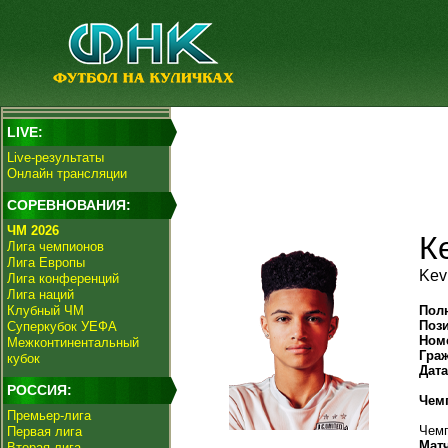
LIVE:
Live-результаты
Онлайн трансляции
СОРЕВНОВАНИЯ:
ЧМ 2026
К
Лига чемпионов
Лига Европы
Kev
Лига конференций
Лига наций
Клубный ЧМ
Пол
Поз
Суперкубок УЕФА
Ном
Межконтинентальный
Гра
кубок
Дат
РОССИЯ:
Чем
Премьер-лига
Чемп
Первая лига
Мат
Вторая лига