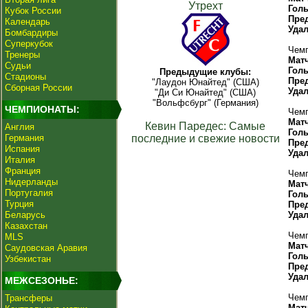
Утрехт
Гол
Кубок России
Пре
Календарь
Уда
Бомбардиры
Суперкубок
Чемп
Тренеры
Мат
Судьи
Гол
Предыдущие клубы:
Стадионы
Пре
"Лаудон Юнайтед" (США)
Сборная России
Уда
"Ди Си Юнайтед" (США)
"Вольфсбург" (Германия)
ЧЕМПИОНАТЫ:
Чемп
Мат
Кевин Паредес: Самые
Англия
Гол
Германия
последние и свежие новости
Пре
Испания
Уда
Италия
Франция
Чемп
Нидерланды
Мат
Португалия
Гол
Турция
Пре
Беларусь
Уда
Казахстан
Чемп
MLS
Мат
Саудовская Аравия
Гол
Узбекистан
Пре
Уда
МЕЖСЕЗОНЬЕ:
Чемп
Трансферы
Мат