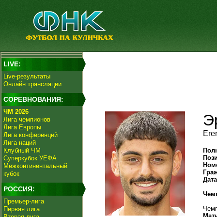
LIVE:
Live-результаты
Онлайн трансляции
СОРЕВНОВАНИЯ:
ЧМ 2026
Э
Лига чемпионов
Лига Европы
Ere
Лига конференций
Лига наций
Клубный ЧМ
Пол
Поз
Суперкубок УЕФА
Ном
Межконтинентальный
Гра
кубок
Дат
РОССИЯ:
Чем
Премьер-лига
Чемп
Первая лига
Мат
Вторая лига