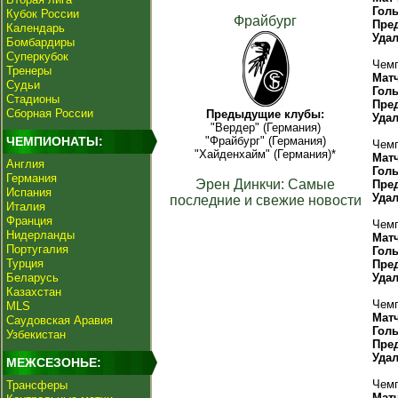
Гол
Кубок России
Фрайбург
Пре
Календарь
Уда
Бомбардиры
Суперкубок
Чемп
Тренеры
Мат
Судьи
Гол
Стадионы
Пре
Сборная России
Предыдущие клубы:
Уда
"Вердер" (Германия)
ЧЕМПИОНАТЫ:
"Фрайбург" (Германия)
Чемп
"Хайденхайм" (Германия)*
Мат
Англия
Гол
Германия
Эрен Динкчи: Самые
Пре
Испания
Уда
последние и свежие новости
Италия
Франция
Чемп
Нидерланды
Мат
Португалия
Гол
Турция
Пре
Беларусь
Уда
Казахстан
Чемп
MLS
Мат
Саудовская Аравия
Гол
Узбекистан
Пре
Уда
МЕЖСЕЗОНЬЕ:
Чемп
Трансферы
Мат