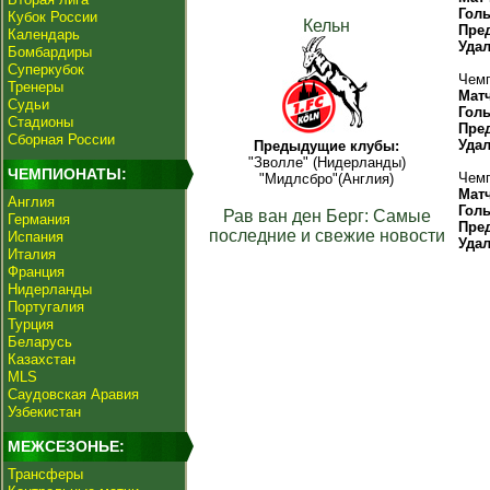
Гол
Кубок России
Кельн
Пре
Календарь
Уда
Бомбардиры
Суперкубок
Чемп
Тренеры
Мат
Судьи
Гол
Стадионы
Пре
Сборная России
Уда
Предыдущие клубы:
"Зволле" (Нидерланды)
ЧЕМПИОНАТЫ:
Чемп
"Мидлсбро"(Англия)
Мат
Англия
Гол
Рав ван ден Берг: Самые
Германия
Пре
последние и свежие новости
Испания
Уда
Италия
Франция
Нидерланды
Португалия
Турция
Беларусь
Казахстан
MLS
Саудовская Аравия
Узбекистан
МЕЖСЕЗОНЬЕ:
Трансферы