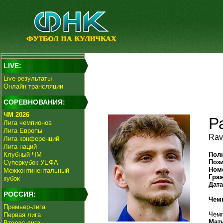
LIVE:
Live-результаты
Онлайн трансляции
СОРЕВНОВАНИЯ:
ЧМ 2026
Р
Лига чемпионов
Лига Европы
Rav
Лига конференций
Лига наций
Клубный ЧМ
Пол
Поз
Суперкубок УЕФА
Ном
Межконтинентальный
Гра
кубок
Дат
РОССИЯ:
Чем
Премьер-лига
Чемп
Первая лига
Мат
Вторая лига