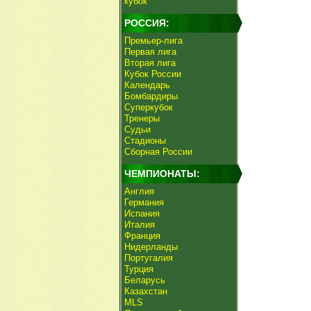
кубок
РОССИЯ:
Премьер-лига
Первая лига
Вторая лига
Кубок России
Календарь
Бомбардиры
Суперкубок
Тренеры
Судьи
Стадионы
Сборная России
ЧЕМПИОНАТЫ:
Англия
Германия
Испания
Италия
Франция
Нидерланды
Португалия
Турция
Беларусь
Казахстан
MLS