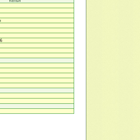
Кельн
н
46