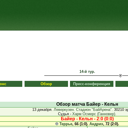
14-й тур.
онс
Обзор
Пресс-конференция
Обзор матча Байер - Кельн
13 декабря.
Леверкузен. Стадион "БайАрена".
30210 з
Судья -
Харм Осмерс (Ганновер).
Байер - Кельн - 2:0 (0:0)
Террье
, 66 (1:0).
Андрих
, 72 (2:0).