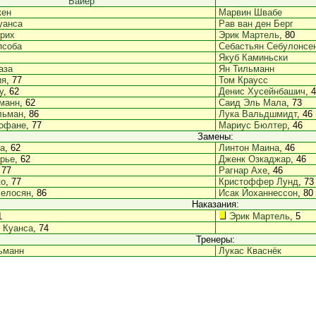
Байер
кен
Марвин Швабе
уанса
Рав ван ден Берг
рих
Эрик Мартель
, 80
псоба
Себастьян Себулонсе
Якуб Каминьски
аза
Ян Тильманн
ия
, 77
Том Краусс
у
, 62
Денис Хусейнбашич
, 
манн
, 62
Саид Эль Мала
, 73
льман
, 86
Лука Вальдшмидт
, 46
Кофане
, 77
Мариус Бюлтер
, 46
Замены:
а
, 62
Линтон Маина
, 46
рье
, 62
Дженк Озкаджар
, 46
 77
Рагнар Ахе
, 46
ко
, 77
Кристоффер Лунд
, 73
елосян
, 86
Исак Йоханнессон
, 80
Наказания:
1
Эрик Мартель
, 5
 Куанса
, 74
Тренеры:
ьманн
Лукас Кваснёк