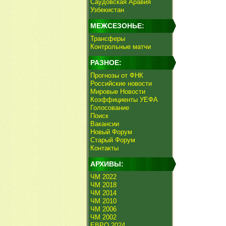
Саудовская Аравия
Узбекистан
МЕЖСЕЗОНЬЕ:
Трансферы
Контрольные матчи
РАЗНОЕ:
Прогнозы от ФНК
Российские новости
Мировые Новости
Коэффициенты УЕФА
Голосование
Поиск
Вакансии
Новый Форум
Старый Форум
Контакты
АРХИВЫ:
ЧМ 2022
ЧМ 2018
ЧМ 2014
ЧМ 2010
ЧМ 2006
ЧМ 2002
ЕВРО 2024