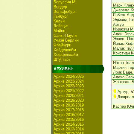
Боруссия М
Марк Флек
Вердер
Джарелл К
Вольфсбург
Роберт Анд
Гамбург
Эдмонд Та
Кельн
Артур
Лейпциг
Ибрахим М
Майнц
Алеш Гарс
Санкт-Паули
Эрнест Пок
Унион Берлин
Йонас Хоф
Фрайбург
Малик Тил
Хайденхайм
Кристиан 
Хоффенхайм
Штутгарт
Натан Телл
Мартин Тер
АРХИВЫ:
Лоик Баде
,
Архив 2024/2025
Алехо Сар
Архив 2023/2024
Жанюэль Б
Архив 2022/2023
Архив 2021/2022
Артур
, 5
Архив 2020/2021
Джарелл
Архив 2019/2020
Архив 2018/2019
Каспер Юл
Архив 2017/2018
Архив 2016/2017
Архив 2015/2016
Архив 2014/2015
Архив 2013/2014
Архив 2012/2013