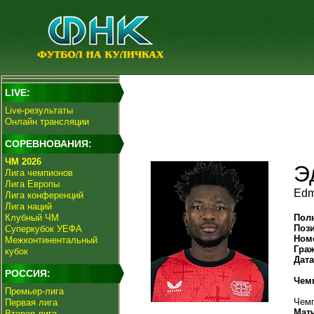
LIVE:
Live-результаты
Онлайн трансляции
СОРЕВНОВАНИЯ:
ЧМ 2026
Э
Лига чемпионов
Лига Европы
Edm
Лига конференций
Лига наций
Клубный ЧМ
Пол
Поз
Суперкубок УЕФА
Ном
Межконтинентальный
Гра
кубок
Дат
РОССИЯ:
Чем
Премьер-лига
Чемп
Первая лига
Мат
Вторая лига