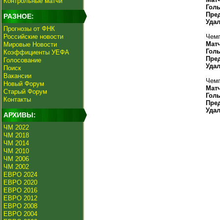
Контрольные матчи
Гол
Пре
РАЗНОЕ:
Уда
Прогнозы от ФНК
Российские новости
Чемп
Мат
Мировые Новости
Гол
Коэффициенты УЕФА
Пре
Голосование
Уда
Поиск
Вакансии
Чемп
Новый Форум
Мат
Старый Форум
Гол
Контакты
Пре
Уда
АРХИВЫ:
ЧМ 2022
ЧМ 2018
ЧМ 2014
ЧМ 2010
ЧМ 2006
ЧМ 2002
ЕВРО 2024
ЕВРО 2020
ЕВРО 2016
ЕВРО 2012
ЕВРО 2008
ЕВРО 2004