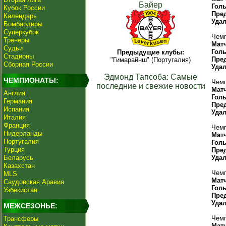
Байер
Гол
Кубок России
Пре
Календарь
Уда
Бомбардиры
Суперкубок
Чемп
Тренеры
Мат
Судьи
Гол
Предыдущие клубы:
Стадионы
Пре
"Гимарайнш" (Португалия)
Сборная России
Уда
Эдмонд Тапсоба: Самые
ЧЕМПИОНАТЫ:
Чемп
последние и свежие новости
Мат
Англия
Гол
Германия
Пре
Испания
Уда
Италия
Франция
Чемп
Нидерланды
Мат
Португалия
Гол
Турция
Пре
Беларусь
Уда
Казахстан
Чемп
MLS
Мат
Саудовская Аравия
Гол
Узбекистан
Пре
Уда
МЕЖСЕЗОНЬЕ:
Чемп
Трансферы
Мат