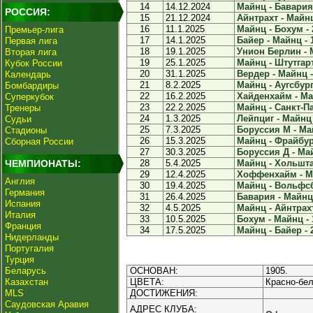
14
14.12.2024
Майнц - Бавария 
РОССИЯ:
15
21.12.2024
Айнтрахт - Майнц
16
11.1.2025
Майнц - Бохум - 
Премьер-лига
17
14.1.2025
Байер - Майнц - 
Первая лига
18
19.1.2025
Унион Берлин - М
Вторая лига
19
25.1.2025
Майнц - Штутгарт
Кубок России
20
31.1.2025
Вердер - Майнц -
Календарь
21
8.2.2025
Майнц - Аугсбург 
Бомбардиры
22
16.2.2025
Хайденхайм - Май
Суперкубок
23
22.2.2025
Майнц - Санкт-Па
Тренеры
24
1.3.2025
Лейпциг - Майнц 
Судьи
25
7.3.2025
Боруссия М - Май
Стадионы
26
15.3.2025
Майнц - Фрайбург
Сборная России
27
30.3.2025
Боруссия Д - Май
ЧЕМПИОНАТЫ:
28
5.4.2025
Майнц - Хольшта
29
12.4.2025
Хоффенхайм - Ма
Англия
30
19.4.2025
Майнц - Вольфсбу
Германия
31
26.4.2025
Бавария - Майнц 
Испания
32
4.5.2025
Майнц - Айнтрахт
Италия
33
10.5.2025
Бохум - Майнц - 
Франция
34
17.5.2025
Майнц - Байер - 
Нидерланды
Португалия
Турция
Беларусь
ОСНОВАН:
1905.
Казахстан
ЦВЕТА:
Красно-бе
MLS
ДОСТИЖЕНИЯ:
Саудовская Аравия
АДРЕС КЛУБА: