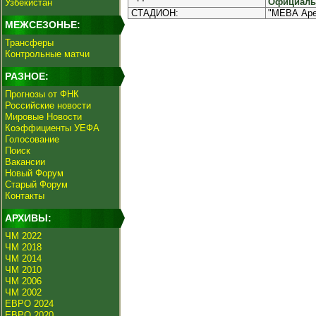
Официальн
Узбекистан
СТАДИОН:
"МЕВА Арен
МЕЖСЕЗОНЬЕ:
Трансферы
Контрольные матчи
РАЗНОЕ:
Прогнозы от ФНК
Российские новости
Мировые Новости
Коэффициенты УЕФА
Голосование
Поиск
Вакансии
Новый Форум
Старый Форум
Контакты
АРХИВЫ:
ЧМ 2022
ЧМ 2018
ЧМ 2014
ЧМ 2010
ЧМ 2006
ЧМ 2002
ЕВРО 2024
ЕВРО 2020