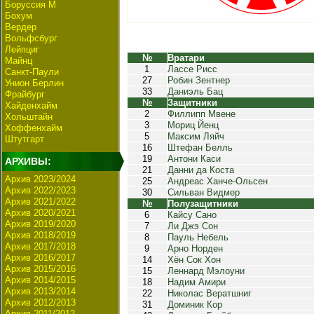
Боруссия М
Бохум
Вердер
Вольфсбург
Лейпциг
№
Вратари
Майнц
1
Лассе Рисс
Санкт-Паули
27
Робин Зентнер
Унион Берлин
33
Даниэль Бац
Фрайбург
№
Защитники
Хайденхайм
2
Филлипп Мвене
Хольштайн
3
Мориц Йенц
Хоффенхайм
5
Максим Ляйч
Штутгарт
16
Штефан Белль
19
Антони Каси
АРХИВЫ:
21
Данни да Коста
Архив 2023/2024
25
Андреас Ханче-Ольсен
Архив 2022/2023
30
Сильван Видмер
Архив 2021/2022
№
Полузащитники
Архив 2020/2021
6
Кайсу Сано
Архив 2019/2020
7
Ли Джэ Сон
Архив 2018/2019
8
Пауль Небель
Архив 2017/2018
9
Арно Норден
Архив 2016/2017
14
Хён Сок Хон
Архив 2015/2016
15
Леннард Мэлоуни
Архив 2014/2015
18
Надим Амири
Архив 2013/2014
22
Николас Вератшниг
Архив 2012/2013
31
Доминик Кор
Архив 2011/2012