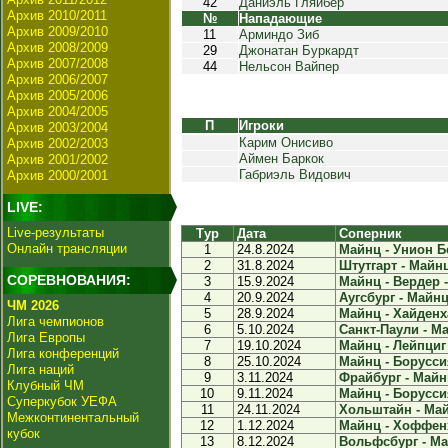
42
Даниэль Гляйбер
Архив 2010/2011
№
Нападающие
Архив 2009/2010
11
Арминдо Зиб
Архив 2008/2009
29
Джонатан Буркардт
Архив 2007/2008
44
Нельсон Вайпер
Архив 2006/2007
Архив 2005/2006
Архив 2004/2005
П
Игроки
Архив 2003/2004
Карим Онисиво
Архив 2002/2003
Аймен Баркок
Архив 2001/2002
Габриэль Видович
Архив 2000/2001
LIVE:
Live-результаты
Тур
Дата
Соперник
Онлайн трансляции
1
24.8.2024
Майнц - Унион Бе
2
31.8.2024
Штутгарт - Майнц
СОРЕВНОВАНИЯ:
3
15.9.2024
Майнц - Вердер -
4
20.9.2024
Аугсбург - Майнц 
ЧМ 2026
5
28.9.2024
Майнц - Хайденха
Лига чемпионов
6
5.10.2024
Санкт-Паули - Ма
Лига Европы
7
19.10.2024
Майнц - Лейпциг 
Лига конференций
8
25.10.2024
Майнц - Боруссия
Лига наций
9
3.11.2024
Фрайбург - Майнц
Клубный ЧМ
10
9.11.2024
Майнц - Боруссия
Суперкубок УЕФА
11
24.11.2024
Хольштайн - Май
Межконтинентальный
12
1.12.2024
Майнц - Хоффенх
кубок
13
8.12.2024
Вольфсбург - Май