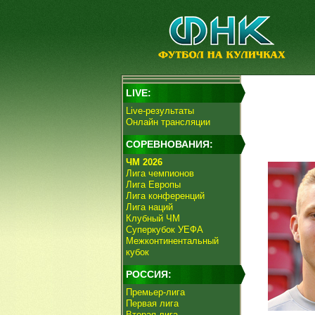
LIVE:
Live-результаты
Онлайн трансляции
СОРЕВНОВАНИЯ:
ЧМ 2026
Лига чемпионов
Лига Европы
Лига конференций
Лига наций
Клубный ЧМ
Суперкубок УЕФА
Межконтинентальный
кубок
РОССИЯ:
Премьер-лига
Первая лига
Вторая лига