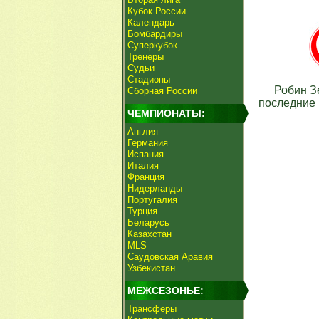
Кубок России
Календарь
Бомбардиры
Суперкубок
Тренеры
Судьи
Стадионы
Робин З
Сборная России
последние 
ЧЕМПИОНАТЫ:
Англия
Германия
Испания
Италия
Франция
Нидерланды
Португалия
Турция
Беларусь
Казахстан
MLS
Саудовская Аравия
Узбекистан
МЕЖСЕЗОНЬЕ:
Трансферы