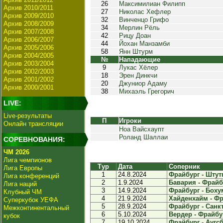
26
Максимилиан Филипп
Архив 2010/2011
27
Николас Хефлер
Архив 2009/2010
32
Винченцо Грифо
Архив 2008/2009
34
Мерлин Рёль
Архив 2007/2008
42
Рицу Доан
Архив 2006/2007
44
Йохан Манзамби
Архив 2005/2006
58
Янн Штурм
Архив 2004/2005
№
Нападающие
Архив 2003/2004
9
Лукас Хёлер
Архив 2002/2003
18
Эрен Динкчи
Архив 2001/2002
20
Джуниор Адаму
Архив 2000/2001
38
Михаэль Грегорич
LIVE:
Live-результаты
П
Игроки
Онлайн трансляции
Ноа Вайсхаупт
Роланд Шаллаи
СОРЕВНОВАНИЯ:
ЧМ 2026
Лига чемпионов
Тур
Дата
Соперник
Лига Европы
1
24.8.2024
Фрайбург - Штутг
Лига конференций
2
1.9.2024
Бавария - Фрайбу
Лига наций
3
14.9.2024
Фрайбург - Бохум
Клубный ЧМ
4
21.9.2024
Хайденхайм - Фра
Суперкубок УЕФА
5
28.9.2024
Фрайбург - Санкт
Межконтинентальный
6
5.10.2024
Вердер - Фрайбур
кубок
7
19.10.2024
Фрайбург - Аугсбу