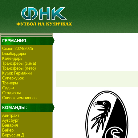
ГЕРМАНИЯ:
Сезон 2024/2025
Бомбардиры
Календарь
Трансферы (зима)
Трансферы (лето)
Кубок Германии
Суперкубок
Тренеры
Судьи
Стадионы
Список чемпионов
КОМАНДЫ:
Айнтрахт
Аугсбург
Бавария
Байер
Боруссия Д