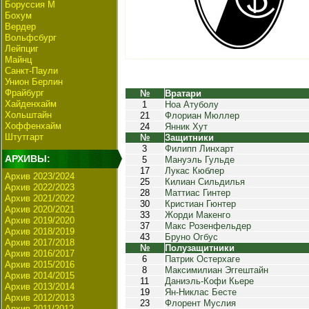
Боруссия М
Бохум
Вердер
Вольфсбург
Лейпциг
Майнц
Санкт-Паули
Унион Берлин
Фрайбург
№
Вратари
Хайденхайм
1
Ноа Атуболу
Хольштайн
21
Флориан Мюллер
Хоффенхайм
24
Янник Хут
Штутгарт
№
Защитники
3
Филипп Линхарт
АРХИВЫ:
5
Мануэль Гульде
17
Лукас Кюблер
Архив 2023/2024
25
Килиан Сильдилья
Архив 2022/2023
28
Маттиас Гинтер
Архив 2021/2022
30
Кристиан Гюнтер
Архив 2020/2021
33
Жорди Макенго
Архив 2019/2020
37
Макс Розенфельдер
Архив 2018/2019
43
Бруно Огбус
Архив 2017/2018
№
Полузащитники
Архив 2016/2017
6
Патрик Остерхаге
Архив 2015/2016
8
Максимилиан Эггештайн
Архив 2014/2015
11
Даниэль-Кофи Кьере
Архив 2013/2014
19
Ян-Никлас Бесте
Архив 2012/2013
23
Флорент Муслия
Архив 2011/2012