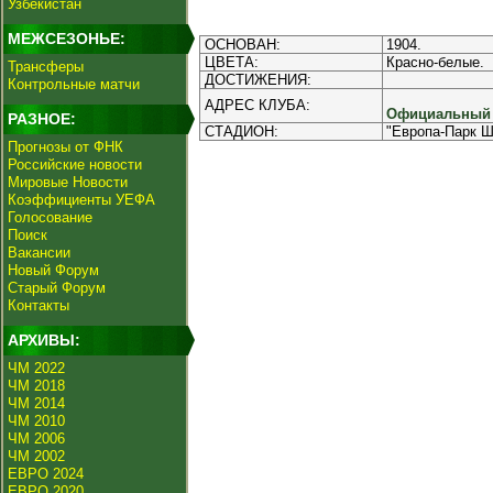
Узбекистан
МЕЖСЕЗОНЬЕ:
ОСНОВАН:
1904.
ЦВЕТА:
Красно-белые.
Трансферы
ДОСТИЖЕНИЯ:
Контрольные матчи
АДРЕС КЛУБА:
Официальный и
РАЗНОЕ:
СТАДИОН:
"Европа-Парк Ш
Прогнозы от ФНК
Российские новости
Мировые Новости
Коэффициенты УЕФА
Голосование
Поиск
Вакансии
Новый Форум
Старый Форум
Контакты
АРХИВЫ:
ЧМ 2022
ЧМ 2018
ЧМ 2014
ЧМ 2010
ЧМ 2006
ЧМ 2002
ЕВРО 2024
ЕВРО 2020