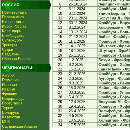
8
26.10.2024
Лейпциг - Фрайбу
РОССИЯ:
9
3.11.2024
Фрайбург - Майнц
Премьер-лига
10
8.11.2024
Унион Берлин - Ф
Первая лига
11
23.11.2024
Боруссия Д - Фра
Вторая лига
12
30.11.2024
Фрайбург - Борус
Кубок России
13
8.12.2024
Хоффенхайм - Фр
Календарь
14
13.12.2024
Фрайбург - Вольф
Бомбардиры
15
21.12.2024
Байер - Фрайбург
Суперкубок
16
11.1.2025
Фрайбург - Хольш
Тренеры
17
14.1.2025
Айнтрахт - Фрайб
Судьи
18
18.1.2025
Штутгарт - Фрайб
Стадионы
19
25.1.2025
Фрайбург - Бавар
Сборная России
20
1.2.2025
Бохум - Фрайбург
21
8.2.2025
Фрайбург - Хайде
ЧЕМПИОНАТЫ:
22
15.2.2025
Санкт-Паули - Фр
23
21.2.2025
Фрайбург - Верде
Англия
24
2.3.2025
Аугсбург - Фрайбу
Германия
25
8.3.2025
Фрайбург - Лейпц
Испания
26
15.3.2025
Майнц - Фрайбург
Италия
27
30.3.2025
Фрайбург - Унион
Франция
28
5.4.2025
Фрайбург - Борус
Нидерланды
29
12.4.2025
Боруссия М - Фра
Португалия
30
19.4.2025
Фрайбург - Хофф
Турция
31
26.4.2025
Вольфсбург - Фра
Беларусь
32
4.5.2025
Фрайбург - Байер
Казахстан
33
10.5.2025
Хольштайн - Фрай
MLS
34
17.5.2025
Фрайбург - Айнтр
Саудовская Аравия