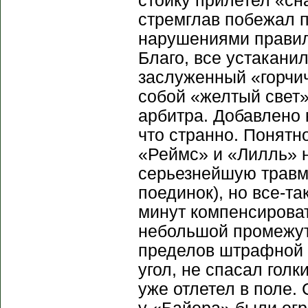
стойку прилетел «сн
стремглав побежал п
нарушениями правил 
Благо, все устакани
заслуженный «горчич
собой «желтый свет»
арбитра. Добавлено 
что странно. Понятно
«Реймс» и «Лилль» н
серьезнейшую травм
поединок), но все-т
минут компенсироват
небольшой промежут
пределов штрафной 
угол, не спасал голк
уже отлетел в поле.