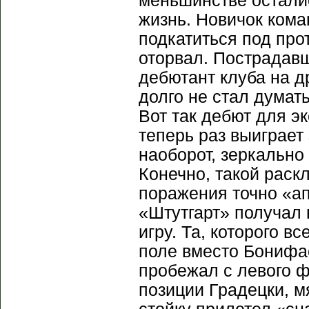
меньшинстве остали
жизнь. Новичок кома
подкатиться под прот
оторвал. Пострадавш
дебютант клуба на 
долго не стал думать
Вот так дебют для э
теперь раз выиграет 
наоборот, зеркальн
Конечно, такой раск
поражения точно «ап
«Штутгарт» получал в
игру. Та, которого в
поле вместо Бонифа
пробежал с левого ф
позиции Градецки, мя