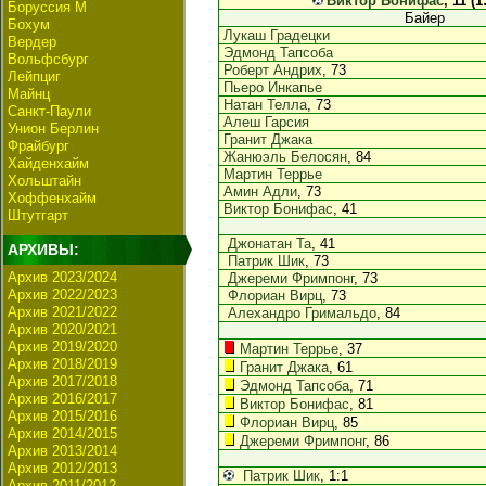
Виктор Бонифас
, 11 (1
Боруссия М
Байер
Бохум
Лукаш Градецки
Вердер
Эдмонд Тапсоба
Вольфсбург
Роберт Андрих
, 73
Лейпциг
Пьеро Инкапье
Майнц
Натан Телла
, 73
Санкт-Паули
Алеш Гарсия
Унион Берлин
Гранит Джака
Фрайбург
Жанюэль Белосян
, 84
Хайденхайм
Мартин Террье
Хольштайн
Амин Адли
, 73
Хоффенхайм
Виктор Бонифас
, 41
Штутгарт
Джонатан Та
, 41
АРХИВЫ:
Патрик Шик
, 73
Архив 2023/2024
Джереми Фримпонг
, 73
Архив 2022/2023
Флориан Вирц
, 73
Архив 2021/2022
Алехандро Гримальдо
, 84
Архив 2020/2021
Архив 2019/2020
Мартин Террье
, 37
Архив 2018/2019
Гранит Джака
, 61
Архив 2017/2018
Эдмонд Тапсоба
, 71
Архив 2016/2017
Виктор Бонифас
, 81
Архив 2015/2016
Флориан Вирц
, 85
Архив 2014/2015
Джереми Фримпонг
, 86
Архив 2013/2014
Архив 2012/2013
Патрик Шик
, 1:1
Архив 2011/2012