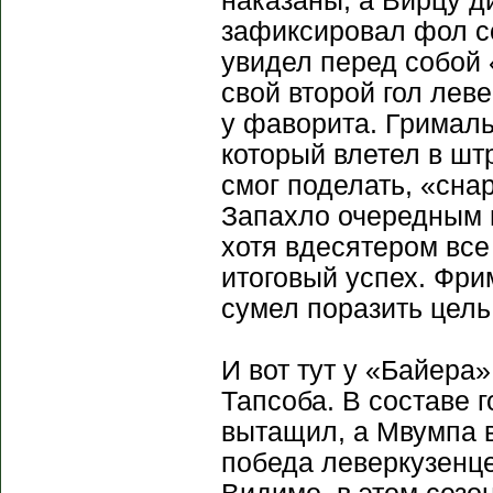
наказаны, а Вирцу д
зафиксировал фол с
увидел перед собой 
свой второй гол лев
у фаворита. Грималь
который влетел в шт
смог поделать, «сна
Запахло очередным 
хотя вдесятером все
итоговый успех. Фри
сумел поразить цель
И вот тут у «Байера»
Тапсоба. В составе 
вытащил, а Мвумпа в
победа леверкузенц