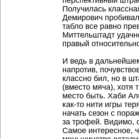
перспективный штра
Получилась классная
Демирович пробивал,
табло все равно пре
Миттельштадт удачно
правый относительно 
И ведь в дальнейшем
напротив, почувство
классно бил, но в ш
(вместо мяча), хотя
место быть. Хаби Ал
как-то нити игры тер
начать сезон с пора
за трофей. Видимо,
Самое интересное, ч