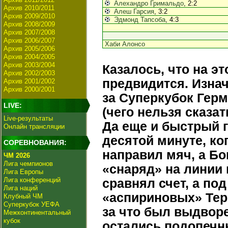
Алехандро Гримальдо
, 2:2
Архив 2010/2011
Алеш Гарсия
, 3:2
Архив 2009/2010
Эдмонд Тапсоба
, 4:3
Архив 2008/2009
Архив 2007/2008
Архив 2006/2007
Хаби Алонсо
Архив 2005/2006
Архив 2004/2005
Архив 2003/2004
Казалось, что на эт
Архив 2002/2003
предвидится. Изнач
Архив 2001/2002
Архив 2000/2001
за Суперкубок Герм
LIVE:
(чего нельзя сказат
Live-результаты
Да еще и быстрый 
Онлайн трансляции
десятой минуте, ко
СОРЕВНОВАНИЯ:
направил мяч, а Бо
ЧМ 2026
Лига чемпионов
«снаряд» на линии
Лига Европы
Лига конференций
сравнял счет, а по
Лига наций
«аспириновых» Тер
Клубный ЧМ
Суперкубок УЕФА
за что был выдворе
Межконтинентальный
кубок
остались подопечны