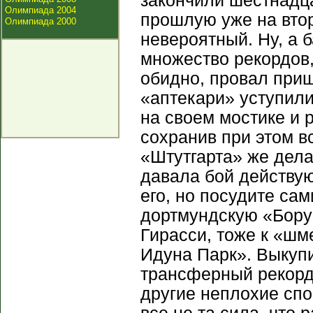
закончили шестнадц
Олимпиада 2004
прошлую уже на втор
Олимпиада 2000
невероятный. Ну, а 
множество рекордов,
обидно, провал приш
«аптекари» уступили
на своем мостике и 
сохранив при этом в
«Штутгарта» же дела
давала бой действу
его, но посудите сам
дортмундскую «Бору
Гирасси, тоже к «шм
Идуна Парк». Выкупи
трансферный рекорд 
другие неплохие спо