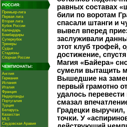
РОССИЯ:
равных составах «
Премьер-лига
били по воротам Гр
Первая лига
Вторая лига
спасали штанги и ч
Кубок России
вывел вперед приез
Календарь
Бомбардиры
заслуживали данны
Суперкубок
Тренеры
этот клуб трофей, 
Судьи
Стадионы
достижение, спустя
Сборная России
Магия «Байера» сн
ЧЕМПИОНАТЫ:
сумели вытащить ма
Англия
Вышедшие на замен
Германия
Испания
первый грамотно от
Италия
Франция
удалось перевести 
Нидерланды
смазал впечатление
Португалия
Турция
Градецки выручил,
Беларусь
Казахстан
точки. У «аспирино
MLS
Саудовская Аравия
действующий чемпи