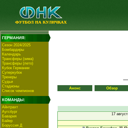
ГЕРМАНИЯ:
Сезон 2024/2025
Бомбардиры
Календарь
Трансферы (зима)
Трансферы (лето)
Кубок Германии
Суперкубок
Тренеры
Судьи
Стадионы
Анонс
Обзор
Список чемпионов
КОМАНДЫ:
Айнтрахт
Аугсбург
17 авгус
Бавария
Байер
Боруссия Д