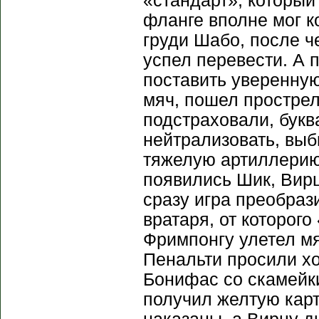
«стандарт», который
фланге вполне мог к
груди Шабо, после ч
успел перевести. А 
поставить уверенную
мяч, пошел прострел
подстраховали, букв
нейтрализовать, выб
тяжелую артиллерию 
появились Шик, Вирц
сразу игра преобраз
вратаря, от которого
Фримпонгу улетел м
Пенальти просили хо
Бонифас со скамейки
получил желтую кар