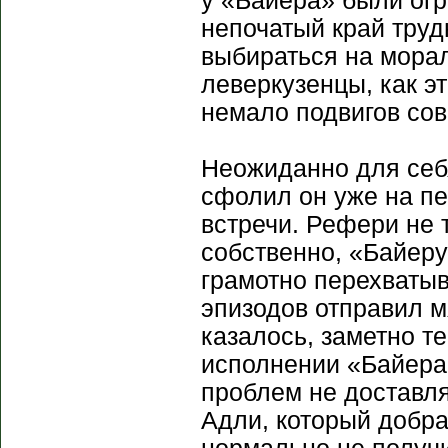
у «Байера» были огр
непочатый край труд
выбираться на морал
леверкузенцы, как э
немало подвигов сов
Неожиданно для себя
сфолил он уже на п
встречи. Рефери не 
собственно, «Байеру
грамотно перехватыв
эпизодов отправил м
казалось, заметно т
исполнении «Байера»
проблем не доставля
Адли, который добра