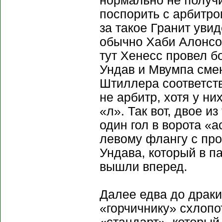
нормально не получ
поспорить с арбитро
за такое Гранит увид
обычно Хаби Алонсо
тут Хенесс провел б
Ундав и Мвумпа сме
Штиллера соответств
не арбитр, хотя у н
«л». Так вот, двое 
один гол в ворота «
левому флангу с про
Ундава, который в п
вышли вперед.
Далее едва до драки
«горчичнику» схлопо