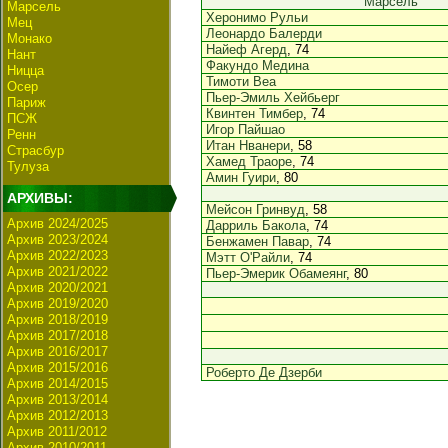
Марсель
Марсель
Херонимо Рульи
Мец
Леонардо Балерди
Монако
Найеф Агерд
, 74
Нант
Факундо Медина
Ницца
Тимоти Веа
Осер
Пьер-Эмиль Хейбьерг
Париж
Квинтен Тимбер
, 74
ПСЖ
Игор Пайшао
Ренн
Итан Нванери
, 58
Страсбур
Хамед Траоре
, 74
Тулуза
Амин Гуири
, 80
АРХИВЫ:
Мейсон Гринвуд
, 58
Архив 2024/2025
Дарриль Бакола
, 74
Архив 2023/2024
Бенжамен Павар
, 74
Архив 2022/2023
Мэтт О'Райли
, 74
Архив 2021/2022
Пьер-Эмерик Обамеянг
, 80
Архив 2020/2021
Архив 2019/2020
Архив 2018/2019
Архив 2017/2018
Архив 2016/2017
Архив 2015/2016
Роберто Де Дзерби
Архив 2014/2015
Архив 2013/2014
Архив 2012/2013
Архив 2011/2012
Архив 2010/2011