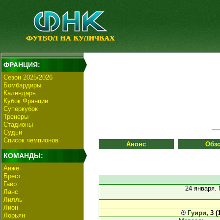
ФРАНЦИЯ:
Сезон 2025/2026
Бомбардиры
Календарь
Кубок Франции
Суперкубок
Тренеры
Стадионы
Судьи
Список чемпионов
Анонс
Обз
КОМАНДЫ:
Анже
Брест
Гавр
24 января.
Ланс
Лилль
Лион
Гуири
, 3 (
Лорьян