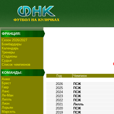
ФРАНЦИЯ:
Сезон 2026/2027
Бомбардиры
Календарь
Тренеры
Стадионы
Судьи
Список чемпионов
КОМАНДЫ:
Год
Чемпион
Анже
Брест
2026
ПСЖ
Гавр
2025
ПСЖ
Ланс
2024
ПСЖ
Ле-Ман
2023
ПСЖ
Лилль
2022
ПСЖ
Лион
2021
Лилль
Лорьян
2020
ПСЖ
Марсель
2019
ПСЖ