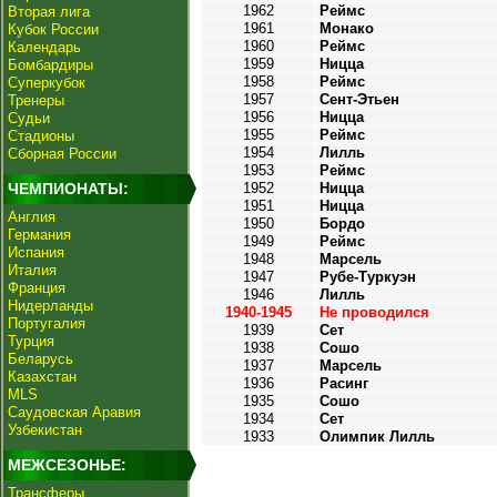
1962
Реймс
Вторая лига
1961
Монако
Кубок России
1960
Реймс
Календарь
1959
Ницца
Бомбардиры
1958
Реймс
Суперкубок
1957
Сент-Этьен
Тренеры
1956
Ницца
Судьи
1955
Реймс
Стадионы
1954
Лилль
Сборная России
1953
Реймс
ЧЕМПИОНАТЫ:
1952
Ницца
1951
Ницца
Англия
1950
Бордо
Германия
1949
Реймс
Испания
1948
Марсель
Италия
1947
Рубе-Туркуэн
Франция
1946
Лилль
Нидерланды
1940-1945
Не проводился
Португалия
1939
Сет
Турция
1938
Сошо
Беларусь
1937
Марсель
Казахстан
1936
Расинг
MLS
1935
Сошо
Саудовская Аравия
1934
Сет
Узбекистан
1933
Олимпик Лилль
МЕЖСЕЗОНЬЕ:
Трансферы