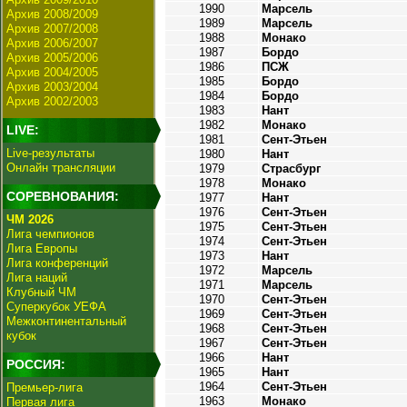
1990
Марсель
Архив 2008/2009
1989
Марсель
Архив 2007/2008
1988
Монако
Архив 2006/2007
1987
Бордо
Архив 2005/2006
1986
ПСЖ
Архив 2004/2005
1985
Бордо
Архив 2003/2004
1984
Бордо
Архив 2002/2003
1983
Нант
1982
Монако
LIVE:
1981
Сент-Этьен
Live-результаты
1980
Нант
Онлайн трансляции
1979
Страсбург
1978
Монако
СОРЕВНОВАНИЯ:
1977
Нант
1976
Сент-Этьен
ЧМ 2026
1975
Сент-Этьен
Лига чемпионов
1974
Сент-Этьен
Лига Европы
1973
Нант
Лига конференций
1972
Марсель
Лига наций
1971
Марсель
Клубный ЧМ
1970
Сент-Этьен
Суперкубок УЕФА
1969
Сент-Этьен
Межконтинентальный
1968
Сент-Этьен
кубок
1967
Сент-Этьен
1966
Нант
РОССИЯ:
1965
Нант
1964
Сент-Этьен
Премьер-лига
1963
Монако
Первая лига