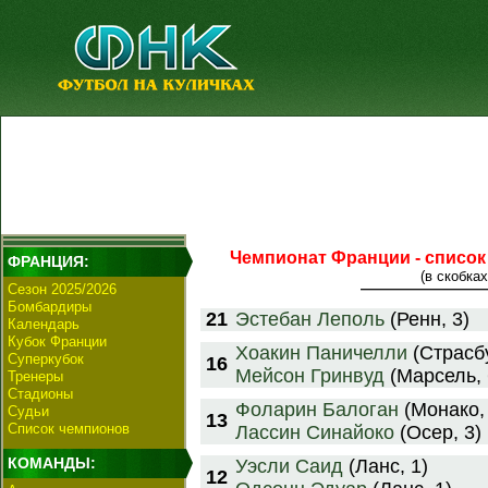
Чемпионат Франции - список
ФРАНЦИЯ:
(в скобках
Сезон 2025/2026
Бомбардиры
21
Эстебан Леполь
(Ренн, 3)
Календарь
Кубок Франции
Хоакин Паничелли
(Страсбу
Суперкубок
16
Мейсон Гринвуд
(Марсель, 
Тренеры
Стадионы
Фоларин Балоган
(Монако, 
Судьи
13
Список чемпионов
Лассин Синайоко
(Осер, 3)
КОМАНДЫ:
Уэсли Саид
(Ланс, 1)
12