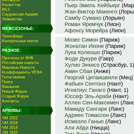
Казахстан
Пьер-Эмиль Хейбьерг
(Мар
MLS
Жан-Виктор Макенго
(Лорь
Саудовская Аравия
Самбу Сумано
(Лорьян)
Узбекистан
Роман Яремчук
(Лион)
МЕЖСЕЗОНЬЕ:
Афонсу Морейра
(Лион)
Трансферы
Мозес Симон
(Париж)
Контрольные матчи
Жонатан Иконе
(Париж)
РАЗНОЕ:
Лука Колеошо
(Париж)
Прогнозы от ФНК
Фоде Дукуре
(Гавр)
Российские новости
Хулио Энкисо
(Страсбур, 1
Мировые Новости
Амин Сбаи
(Анже)
Коэффициенты УЕФА
Георгий Цитаишвили
(Мец)
Голосование
Поиск
Фабьен Сентонз
(Нант)
Вакансии
Игнатиус Ганаго
(Нант, 1)
Новый Форум
Юссеф Эль-Араби
(Нант)
Старый Форум
Контакты
Аллен Сен-Максимен
(Ланс
Мамаду Сангаре
(Ланс)
АРХИВЫ:
Адриен Томассон
(Ланс)
ЧМ 2022
Исмаэло Ганью
(Ланс)
ЧМ 2018
Али Абди
(Ницца)
ЧМ 2014
ЧМ 2010