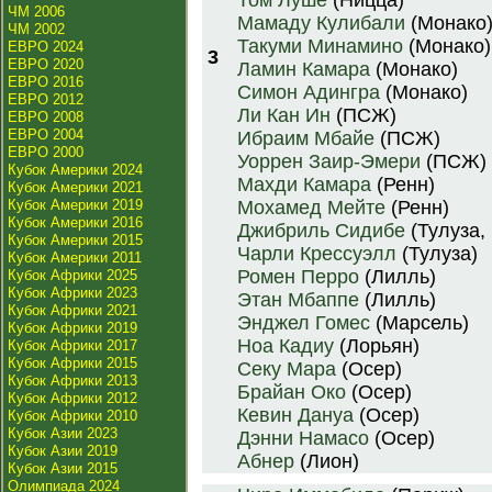
Том Луше
(Ницца)
ЧМ 2006
Мамаду Кулибали
(Монако
ЧМ 2002
Такуми Минамино
(Монако)
ЕВРО 2024
3
ЕВРО 2020
Ламин Камара
(Монако)
ЕВРО 2016
Симон Адингра
(Монако)
ЕВРО 2012
Ли Кан Ин
(ПСЖ)
ЕВРО 2008
ЕВРО 2004
Ибраим Мбайе
(ПСЖ)
ЕВРО 2000
Уоррен Заир-Эмери
(ПСЖ)
Кубок Америки 2024
Махди Камара
(Ренн)
Кубок Америки 2021
Кубок Америки 2019
Мохамед Мейте
(Ренн)
Кубок Америки 2016
Джибриль Сидибе
(Тулуза, 
Кубок Америки 2015
Чарли Крессуэлл
(Тулуза)
Кубок Америки 2011
Ромен Перро
(Лилль)
Кубок Африки 2025
Кубок Африки 2023
Этан Мбаппе
(Лилль)
Кубок Африки 2021
Энджел Гомес
(Марсель)
Кубок Африки 2019
Ноа Кадиу
(Лорьян)
Кубок Африки 2017
Кубок Африки 2015
Секу Мара
(Осер)
Кубок Африки 2013
Брайан Око
(Осер)
Кубок Африки 2012
Кевин Дануа
(Осер)
Кубок Африки 2010
Кубок Азии 2023
Дэнни Намасо
(Осер)
Кубок Азии 2019
Абнер
(Лион)
Кубок Азии 2015
Олимпиада 2024