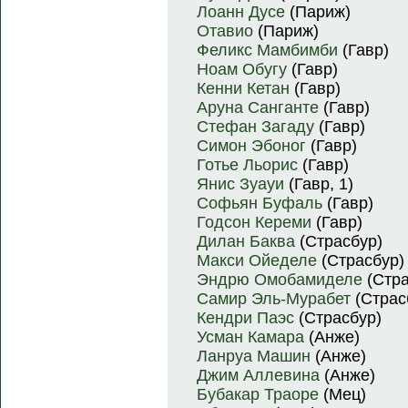
Лоанн Дусе
(Париж)
Отавио
(Париж)
Феликс Мамбимби
(Гавр)
Ноам Обугу
(Гавр)
Кенни Кетан
(Гавр)
Аруна Санганте
(Гавр)
Стефан Загаду
(Гавр)
Симон Эбоног
(Гавр)
Готье Льорис
(Гавр)
Янис Зуауи
(Гавр, 1)
Софьян Буфаль
(Гавр)
Годсон Кереми
(Гавр)
Дилан Баква
(Страсбур)
Макси Ойеделе
(Страсбур)
Эндрю Омобамиделе
(Стра
Самир Эль-Мурабет
(Страс
Кендри Паэс
(Страсбур)
Усман Камара
(Анже)
Ланруа Машин
(Анже)
Джим Аллевина
(Анже)
Бубакар Траоре
(Мец)