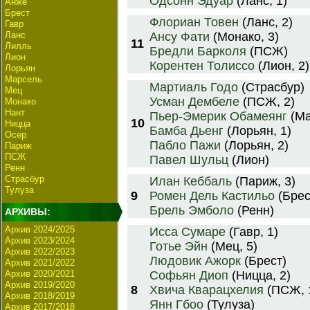
Одсонн Эдуар
(Ланс, 1)
Анже
Брест
Флориан Товен
(Ланс, 2)
Гавр
Ланс
Ансу Фати
(Монако, 3)
11
Лилль
Бредли Барколя
(ПСЖ)
Лион
Корентен Толиссо
(Лион, 2)
Лорьян
Марсель
Мартиаль Годо
(Страсбур)
Мец
Усман Дембеле
(ПСЖ, 2)
Монако
Нант
Пьер-Эмерик Обамеянг
(Ма
10
Ницца
Бамба Дьенг
(Лорьян, 1)
Осер
Пабло Пажи
(Лорьян, 2)
Париж
ПСЖ
Павел Шульц
(Лион)
Ренн
Страсбур
Илан Кеббаль
(Париж, 3)
Тулуза
9
Ромен Дель Кастильо
(Брест
Брель Эмболо
(Ренн)
АРХИВЫ:
Архив 2024/2025
Исса Сумаре
(Гавр, 1)
Архив 2023/2024
Готье Эйн
(Мец, 5)
Архив 2022/2023
Людовик Ажорк
(Брест)
Архив 2021/2022
Архив 2020/2021
Софьян Диоп
(Ницца, 2)
Архив 2019/2020
8
Хвича Кварацхелия
(ПСЖ, 
Архив 2018/2019
Янн Гбоо
(Тулуза)
Архив 2017/2018