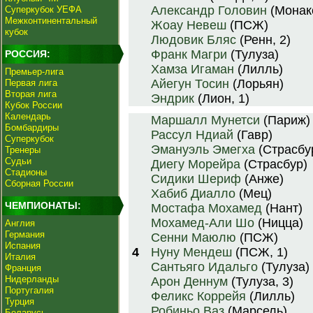
Александр Головин
(Монак
Суперкубок УЕФА
Межконтинентальный
Жоау Невеш
(ПСЖ)
кубок
Людовик Бляс
(Ренн, 2)
Франк Магри
(Тулуза)
РОССИЯ:
Хамза Игаман
(Лилль)
Премьер-лига
Айегун Тосин
(Лорьян)
Первая лига
Вторая лига
Эндрик
(Лион, 1)
Кубок России
Календарь
Маршалл Мунетси
(Париж)
Бомбардиры
Рассул Ндиай
(Гавр)
Суперкубок
Эмануэль Эмегха
(Страсбу
Тренеры
Судьи
Диегу Морейра
(Страсбур)
Стадионы
Сидики Шериф
(Анже)
Сборная России
Хабиб Диалло
(Мец)
ЧЕМПИОНАТЫ:
Мостафа Мохамед
(Нант)
Мохамед-Али Шо
(Ницца)
Англия
Германия
Сенни Маюлю
(ПСЖ)
Испания
4
Нуну Мендеш
(ПСЖ, 1)
Италия
Сантьяго Идальго
(Тулуза)
Франция
Нидерланды
Арон Деннум
(Тулуза, 3)
Португалия
Феликс Коррейя
(Лилль)
Турция
Робиньо Ваз
(Марсель)
Беларусь