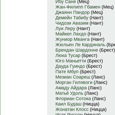
Ибу Сане
(Мец)
Жан-Филипп Гбамен
(Мец)
Джаянн Пандор
(Мец)
Демейн Табибу
(Нант)
Чидози Авазим
(Нант)
Луи Леру
(Нант)
Майкел Лахдо
(Нант)
Жуниор Мванга
(Нант)
Жюльен Ле Кардиналь
(Бре
Брендан Шардонне
(Брест)
Люка Тусар
(Брест)
Юго Маньетти
(Брест)
Дауда Гуиндо
(Брест)
Пате Мбуп
(Брест)
Мезиан Соареш
(Ланс)
Морган Гилявоги
(Ланс)
Амаду Айдара
(Ланс)
Матьё Удоль
(Ланс)
Флориан Сотока
(Ланс)
Каил Будаш
(Ницца)
Жонатан Клосс
(Ницца)
Исак Янссон
(Ницца)