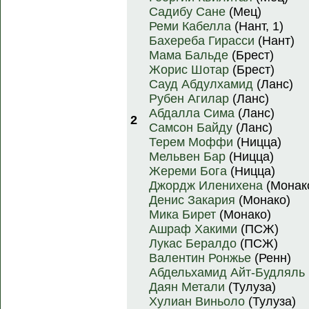
Садибу Сане
(Мец)
Реми Кабелла
(Нант, 1)
Бахереба Гирасси
(Нант)
Мама Бальде
(Брест)
Жорис Шотар
(Брест)
Сауд Абдулхамид
(Ланс)
Рубен Агилар
(Ланс)
Абдалла Сима
(Ланс)
2
Самсон Байду
(Ланс)
Терем Моффи
(Ницца)
Мельвен Бар
(Ницца)
Жереми Бога
(Ницца)
Джордж Иленихена
(Монак
Денис Закария
(Монако)
Мика Бирет
(Монако)
Ашраф Хакими
(ПСЖ)
Лукас Бералдо
(ПСЖ)
Валентин Ронжье
(Ренн)
Абдельхамид Айт-Будляль
Даян Метали
(Тулуза)
Хулиан Виньоло
(Тулуза)