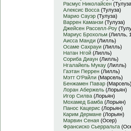
Расмус Николайсен
(Тулуза
Алексис Восса
(Тулуза)
Марио Сауэр
(Тулуза)
Варрен Каманзи
(Тулуза)
Джейсен Расселл-Роу
(Тулу
Мариус Брохольм
(Лилль, 1
Аисса Манди
(Лилль)
Осаме Сахрауи
(Лилль)
Натан Нгой
(Лилль)
Сориба Диаун
(Лилль)
Нгалайель Мукау
(Лилль)
Гаэтан Перрен
(Лилль)
Мэтт О'Райли
(Марсель)
Бенжамен Павар
(Марсель
Лоран Абержель
(Лорьян)
Игор Силва
(Лорьян)
Мохамед Бамба
(Лорьян)
Панос Кацерис
(Лорьян)
Карим Дермане
(Лорьян)
Марвин Сеная
(Осер)
Франсиско Сьерральта
(Ос