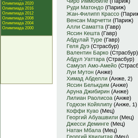
Чиро Иммобиле
(Париж)
Олимпиада 2020
Руди Матондо
(Париж)
Олимпиада 2016
Олимпиада 2012
Жан-Филипп Крассо
(Париж
Олимпиада 2008
Венсан Марчетти
(Париж)
Олимпиада 2004
Алли Саматта
(Гавр)
Олимпиада 2000
Яссин Кешта
(Гавр)
Абдулай Туре
(Гавр)
Геля Дуэ
(Страсбур)
Валентин Барко
(Страсбур)
Абдул Уаттара
(Страсбур)
Самуэл Амо-Амейо
(Страсб
Луи Мутон
(Анже)
Химад Абделли
(Анже, 2)
Яссин Белькдим
(Анже)
Аруна Джибирин
(Анже)
Лилиан Раолисоа
(Анже)
Годюэн Койялипу
(Анже, 1)
Коффи Куао
(Мец)
Георгий Абуашвили
(Мец)
Джесси Деминге
(Мец)
Натан Мбала
(Мец)
Георгий Квилитая
(Мец)