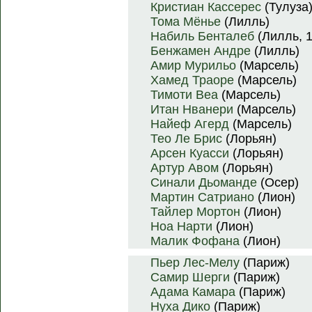
Кристиан Кассерес
(Тулуза
Тома Мёнье
(Лилль)
Набиль Бенталеб
(Лилль, 1
Бенжамен Андре
(Лилль)
Амир Мурильо
(Марсель)
Хамед Траоре
(Марсель)
Тимоти Веа
(Марсель)
Итан Нванери
(Марсель)
Найеф Агерд
(Марсель)
Тео Ле Брис
(Лорьян)
Арсен Куасси
(Лорьян)
Артур Авом
(Лорьян)
Синали Дьоманде
(Осер)
Мартин Сатриано
(Лион)
Тайлер Мортон
(Лион)
Ноа Нарти
(Лион)
Малик Фофана
(Лион)
Пьер Лес-Мелу
(Париж)
Самир Шерги
(Париж)
Адама Камара
(Париж)
Нуха Дико
(Париж)