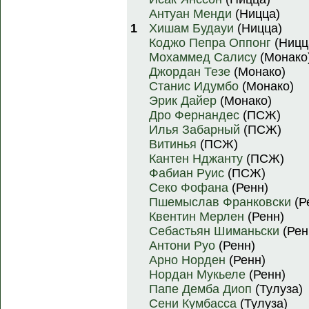
Антуан Менди
(Ницца)
1
Хишам Будауи
(Ницца)
Коджо Пепра Оппонг
(Ницц
Мохаммед Салису
(Монако
Джордан Тезе
(Монако)
Станис Идумбо
(Монако)
Эрик Дайер
(Монако)
Дро Фернандес
(ПСЖ)
Илья Забарный
(ПСЖ)
Витинья
(ПСЖ)
Кантен Нджанту
(ПСЖ)
Фабиан Руис
(ПСЖ)
Секо Фофана
(Ренн)
Пшемыслав Франковски
(Р
Квентин Мерлен
(Ренн)
Себастьян Шиманьски
(Рен
Антони Руо
(Ренн)
Арно Норден
(Ренн)
Нордан Мукьеле
(Ренн)
Папе Демба Диоп
(Тулуза)
Сени Кумбасса
(Тулуза)