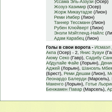
Уссама Эль-Аззузи
(Осер)
Жозуэ Казимир
(Осер)
Жорж Микаутадзе
(Лион)
Реми Имбер
(Лион)
Таннер Тессманн
(Лион)
Рубен Клюйверт
(Лион)
Энзли Мэйтленд-Найлс
(Ли
Адам Карабец
(Лион)
Голы в свои ворота -
Исмаэл 
Акпа
(Осер) - 2,
Янис Зуауи
(Га
Аюму Секо
(Гавр),
Садибу Сан
Абдулайе Файе
(Лорьян),
Дени
Аджей
(Лорьян),
Шансель Мбе
(Брест),
Реми Дешам
(Лион),
М
Леонардо Балерди
(Марсель),
Макенго
(Лорьян),
Готье Льори
Бенжамен Павар
(Марсель),
Ар