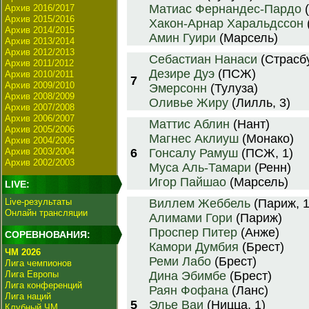
Матиас Фернандес-Пардо
(
Архив 2016/2017
Архив 2015/2016
Хакон-Арнар Харальдссон
Архив 2014/2015
Амин Гуири
(Марсель)
Архив 2013/2014
Архив 2012/2013
Себастиан Нанаси
(Страсб
Архив 2011/2012
Дезире Дуэ
(ПСЖ)
Архив 2010/2011
7
Архив 2009/2010
Эмерсонн
(Тулуза)
Архив 2008/2009
Оливье Жиру
(Лилль, 3)
Архив 2007/2008
Архив 2006/2007
Маттис Аблин
(Нант)
Архив 2005/2006
Магнес Аклиуш
(Монако)
Архив 2004/2005
Архив 2003/2004
6
Гонсалу Рамуш
(ПСЖ, 1)
Архив 2002/2003
Муса Аль-Тамари
(Ренн)
Игор Пайшао
(Марсель)
LIVE:
Live-результаты
Виллем Жеббель
(Париж, 1
Онлайн трансляции
Алимами Гори
(Париж)
Проспер Питер
(Анже)
СОРЕВНОВАНИЯ:
Камори Думбия
(Брест)
ЧМ 2026
Реми Лабо
(Брест)
Лига чемпионов
Лига Европы
Дина Эбимбе
(Брест)
Лига конференций
Раян Фофана
(Ланс)
Лига наций
5
Элье Ваи
(Ницца, 1)
Клубный ЧМ