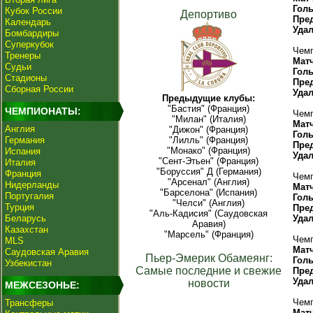
Гол
Кубок России
Депортиво
Пре
Календарь
Уда
Бомбардиры
Суперкубок
Чемп
Тренеры
Мат
Судьи
Гол
Стадионы
Пре
Сборная России
Уда
Предыдущие клубы:
"Бастия" (Франция)
ЧЕМПИОНАТЫ:
Чемп
"Милан" (Италия)
Мат
Англия
"Дижон" (Франция)
Гол
Германия
"Лилль" (Франция)
Пре
"Монако" (Франция)
Испания
Уда
"Сент-Этьен" (Франция)
Италия
"Боруссия" Д (Германия)
Франция
Чемп
"Арсенал" (Англия)
Нидерланды
Мат
"Барселона" (Испания)
Португалия
Гол
"Челси" (Англия)
Турция
Пре
"Аль-Кадисия" (Саудовская
Беларусь
Уда
Аравия)
Казахстан
"Марсель" (Франция)
Чемп
MLS
Мат
Саудовская Аравия
Пьер-Эмерик Обамеянг:
Гол
Узбекистан
Самые последние и свежие
Пре
Уда
новости
МЕЖСЕЗОНЬЕ:
Чемп
Трансферы
Мат