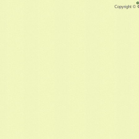
Ф
Copyright © 